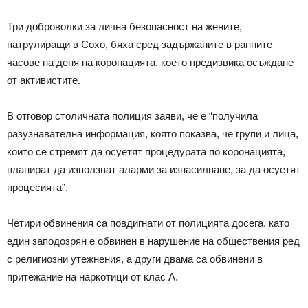
Три доброволки за лична безопасност на жените,
патрулиращи в Сохо, бяха сред задържаните в ранните
часове на деня на коронацията, което предизвика осъждане
от активистите.
В отговор столичната полиция заяви, че е “получила
разузнавателна информация, която показва, че групи и лица,
които се стремят да осуетят процедурата по коронацията,
планират да използват аларми за изнасилване, за да осуетят
процесията”.
Четири обвинения са повдигнати от полицията досега, като
един заподозрян е обвинен в нарушение на обществения ред
с религиозни утежнения, а други двама са обвинени в
притежание на наркотици от клас А.