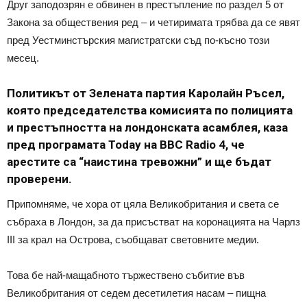
Друг заподозрян е обвинен в престъпление по раздел 5 от
Закона за обществения ред – и четиримата трябва да се явят
пред Уестминстърския магистратски съд по-късно този
месец.
Политикът от Зелената партия Каролайн Ръсел,
която председателства комисията по полицията
и престъпността на лондонската асамблея, каза
пред програмата Today на BBC Radio 4, че
арестите са “наистина тревожни” и ще бъдат
проверени.
Припомняме, че хора от цяла Великобритания и света се
събраха в Лондон, за да присъстват на коронацията на Чарлз
III за крал на Острова, съобщават световните медии.
Това бе най-мащабното тържествено събитие във
Великобритания от седем десетилетия насам – пищна