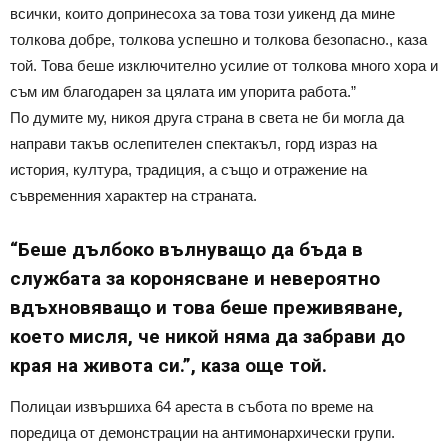
всички, които допринесоха за това този уикенд да мине
толкова добре, толкова успешно и толкова безопасно., каза
той. Това беше изключително усилие от толкова много хора и
съм им благодарен за цялата им упорита работа.”
По думите му, никоя друга страна в света не би могла да
направи такъв ослепителен спектакъл, горд израз на
история, култура, традиция, а също и отражение на
съвременния характер на страната.
“Беше дълбоко вълнуващо да бъда в
службата за коронясване и невероятно
вдъхновяващо и това беше преживяване,
което мисля, че никой няма да забрави до
края на живота си.”, каза още той.
Полицаи извършиха 64 ареста в събота по време на
поредица от демонстрации на антимонархически групи.