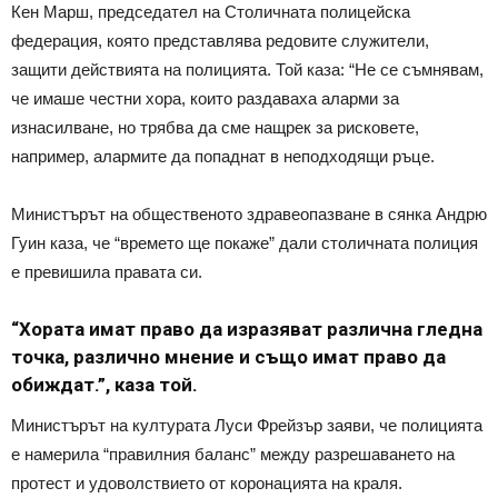
Кен Марш, председател на Столичната полицейска
федерация, която представлява редовите служители,
защити действията на полицията. Той каза: “Не се съмнявам,
че имаше честни хора, които раздаваха аларми за
изнасилване, но трябва да сме нащрек за рисковете,
например, алармите да попаднат в неподходящи ръце.
Министърът на общественото здравеопазване в сянка Андрю
Гуин каза, че “времето ще покаже” дали столичната полиция
е превишила правата си.
“Хората имат право да изразяват различна гледна
точка, различно мнение и също имат право да
обиждат.”, каза той.
Министърът на културата Луси Фрейзър заяви, че полицията
е намерила “правилния баланс” между разрешаването на
протест и удоволствието от коронацията на краля.