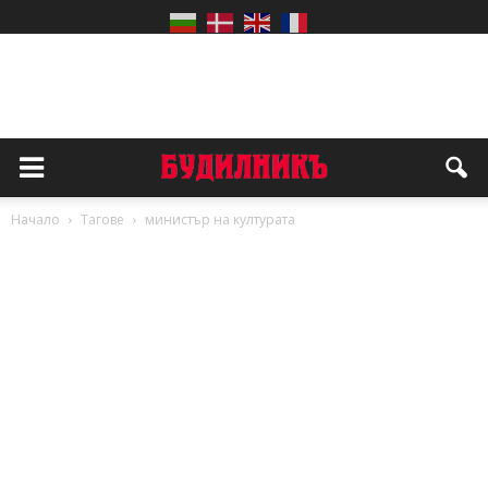
Начало
Тагове
министър на културата