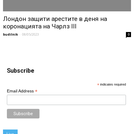
Лондон защити арестите в деня на
коронацията на Чарлз III
budilnik
-
08/05/2023
0
Subscribe
*
indicates required
*
Email Address