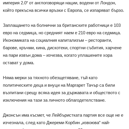
империя 2.0“ от англоговорящи нации, водени от Лондон,
който прекъсна всички връзки с Европа, се изпаряват бързо.
Заплащането на болнични за британските работници е 103
евро на седмица, но средният наем е 210 евро на седмица.
Икономиката на социалния капитализъм – ресторанти,
барове, кръчми, кина, дискотеки, спортни събития, харчене
на пари извън дома – изчезва, когато уплашените хора
остават у дома.
Няма мерки за тяхното обезщетяване, тъй като
политическите деца и внуци на Маргарет Тачър са били
възпитани срещу всяка идея за държавата и обществото с
изключения на тази за личното облагодетелстване.
Джонсън има късмет, че Лейбъристката партия все още не е
изчезнала, след като Джереми Корбин „извоюва“ най-