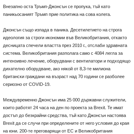
Внезапно оста Тръмп-Джонсън се пропука, тъй като
паникьосаният Тръмп прие политика на сова колега.
Джонсън също изпада в паника. Десетилетието на строга
идеология за строги икономии във Великобритания, откакто
десницата спечели властта през 2010 г., отслаби здравната
система. Великобритания разполага само с 4084 легла за
интензивно лечение, оборудвани с вентилатори и подходящо
дихателно оборудване, ако някой от 8,3-те милиона
британски граждани на възраст над 70 години се разболее
сериозно от COVID-19.
Междувременно Джонсън има 25 000 държавни служители,
които работят 24 часа на ден по проекта за Brexit. Те имат
достъп до безкрайни средства, тъй като Джонсън настоява
Brexit да се случи при определените от него условия до края
на юни. 200-те преговарящи от ЕС и Великобритания