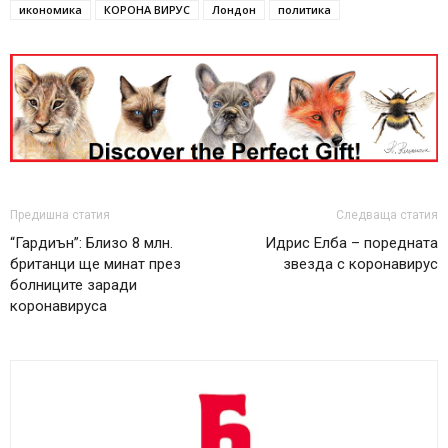
икономика
КОРОНА ВИРУС
Лондон
политика
Предишна статия
Следваща статия
“Гардиън”: Близо 8 млн.
Идрис Елба – поредната
британци ще минат през
звезда с коронавирус
болниците заради
коронавируса