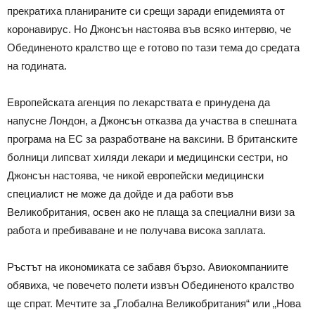
прекратиха планираните си срещи заради епидемията от
коронавирус. Но Джонсън настоява във всяко интервю, че
Обединеното кралство ще е готово по тази тема до средата
на годината.
Европейската агенция по лекарствата е принудена да
напусне Лондон, а Джонсън отказва да участва в спешната
програма на ЕС за разработване на ваксини. В британските
болници липсват хиляди лекари и медицински сестри, но
Джонсън настоява, че никой европейски медицински
специалист не може да дойде и да работи във
Великобритания, освен ако не плаща за специални визи за
работа и пребиваване и не получава висока заплата.
Ръстът на икономиката се забавя бързо. Авиокомпаниите
обявиха, че повечето полети извън Обединеното кралство
ще спрат. Мечтите за „Глобална Великобритания“ или „Нова