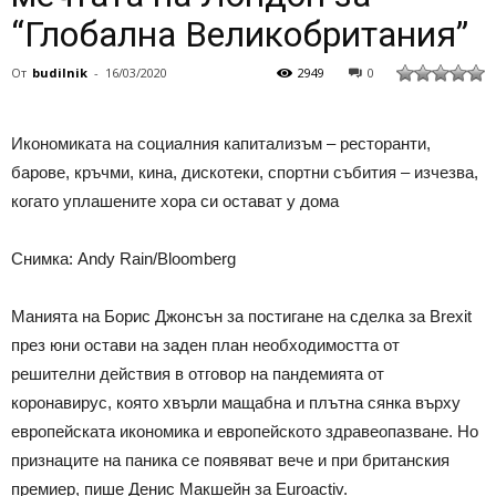
“Глобална Великобритания”
От
budilnik
-
16/03/2020
2949
0
Икономиката на социалния капитализъм – ресторанти,
барове, кръчми, кина, дискотеки, спортни събития – изчезва,
когато уплашените хора си остават у дома
Снимка: Andy Rain/Bloomberg
Манията на Борис Джонсън за постигане на сделка за Brexit
през юни остави на заден план необходимостта от
решителни действия в отговор на пандемията от
коронавирус, която хвърли мащабна и плътна сянка върху
европейската икономика и европейското здравеопазване. Но
признаците на паника се появяват вече и при британския
премиер, пише Денис Макшейн за Euroactiv.