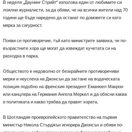
В неделя „Даунинг Стрийт“ използва един от любимите си
лоялни журналисти, за да обяви, че на всички жители над 70
години ще бъде наредено да останат по домовете си като
мярка за сигурност.
Появи се противоречие, тъй като министрите заявиха, че по-
възрастните хора ще могат да извеждат кучетата си на
разходка в парка.
Обществото е недоволно от безкрайните противоречиви
мерки и неуспеха на Джонсън да застане на водаческата
позиция подобно на френския президент Еманюел Макрон
или канцлера на Германия Ангела Меркел и да обясни каква
е политиката и какво трябва да правят хората.
В Шотландия проевропейското правителство на първия
министър Никола Стърджън игнорира Джонсън и обяви по-