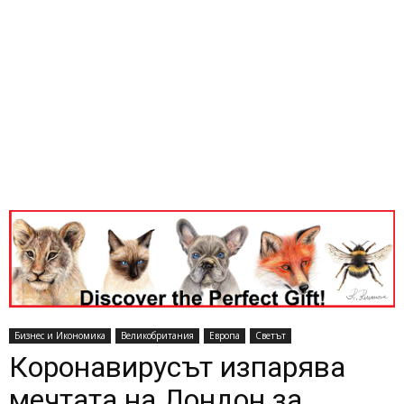
Бизнес и Икономика
Великобритания
Европа
Светът
Коронавирусът изпарява
мечтата на Лондон за