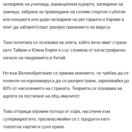
затваряне на училища, ваканционни курорти, затваряне на
граници, забрана за провеждане на големи спортни събития
или концерти или дори затваряне на ресторанти и барове в
опит да забавят/спрат разпространението на вируса.
Тази политика се основава на опита, който вече имат страни
като Тайван и Южна Корея и със спомена от катастрофално
начало на пандемията в Китай.
Но във Великобритания се приема мнението, че трябва да се
позволи на коронавируса да се разпространи, заразявайки до
60% от населението на страната. Теорията се позовава на
идеята за постигане на общ имунитет.
Това отприщи огромни потоци от хора, насочени към
супермаркетите, презапасявайки се с продукти като
тоалетна хартия и сухи храни.