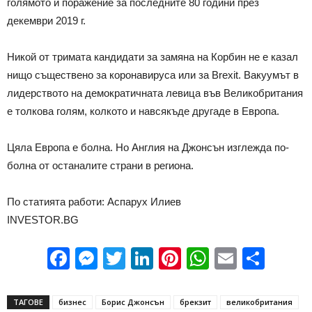
голямото ѝ поражение за последните 80 години през
декември 2019 г.
Никой от тримата кандидати за замяна на Корбин не е казал
нищо съществено за коронавируса или за Brexit. Вакуумът в
лидерството на демократичната левица във Великобритания
е толкова голям, колкото и навсякъде другаде в Европа.
Цяла Европа е болна. Но Англия на Джонсън изглежда по-
болна от останалите страни в региона.
По статията работи: Аспарух Илиев
INVESTOR.BG
Facebook
Messenger
Twitter
LinkedIn
Pinterest
WhatsApp
Email
Sha
ТАГОВЕ
бизнес
Борис Джонсън
брекзит
великобритания