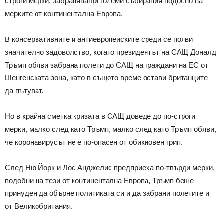
строги мерки, забраняващи големи събирания подобно на
мерките от континентална Европа.
В консервативните и антиевропейските среди се появи
значително задоволство, когато президентът на САЩ Доналд
Тръмп обяви забрана полети до САЩ на граждани на ЕС от
Шенгенската зона, като в същото време остави британците
да пътуват.
Но в крайна сметка кризата в САЩ доведе до по-строги
мерки, малко след като Тръмп, малко след като Тръмп обяви,
че коронавирусът не е по-опасен от обикновен грип.
След Ню Йорк и Лос Анджелис предприеха по-твърди мерки,
подобни на тези от континентална Европа, Тръмп беше
принуден да обърне политиката си и да забрани полетите и
от Великобритания.