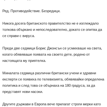
Ред. Противодействие. Безредици.
Никога досега британското правителство не е изглеждало
толкова объркано и непоследователно, докато се опитва да
се справи с вируса.
Преди две седмици Борис Джонсън се усмихваше на света,
когато обявяваше появата на своето дете, родено от
настоящата му приятелка.
Миналата седмица различни британски учени и здравни
експерти се появиха по телевизията, обявявайки определена
политика и след това се обърнаха на 180 градуса, за да
представят нови насоки.
Другите държави в Европа вече прилагат строги мерки като