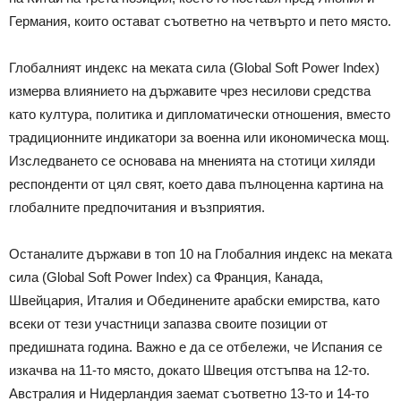
Германия, които остават съответно на четвърто и пето място.
Глобалният индекс на меката сила (Global Soft Power Index)
измерва влиянието на държавите чрез несилови средства
като култура, политика и дипломатически отношения, вместо
традиционните индикатори за военна или икономическа мощ.
Изследването се основава на мненията на стотици хиляди
респонденти от цял свят, което дава пълноценна картина на
глобалните предпочитания и възприятия.
Останалите държави в топ 10 на Глобалния индекс на меката
сила (Global Soft Power Index) са Франция, Канада,
Швейцария, Италия и Обединените арабски емирства, като
всеки от тези участници запазва своите позиции от
предишната година. Важно е да се отбележи, че Испания се
изкачва на 11-то място, докато Швеция отстъпва на 12-то.
Австралия и Нидерландия заемат съответно 13-то и 14-то