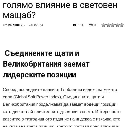
голямо влияние в световен
мащаб?
От
budilnik
-
17/03/2024
133
0
Съединените щати и
Великобритания заемат
лидерските позиции
Според последните данни от Глобалния индекс на меката
сила (Global Soft Power Index), Съединените щати и
Великобритания продължават да заемат водещи позиции
като две от най-влиятелните държави в света. Интересното
развитие в тазгодишното издание на индекса е изкачването
на Китай на трета позиция, което го поставя пред Япония и