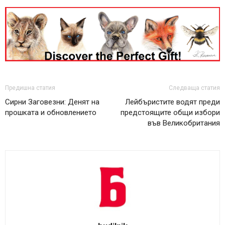
Предишна статия
Следваща статия
Сирни Заговезни: Денят на
Лейбъристите водят преди
прошката и обновлението
предстоящите общи избори
във Великобритания