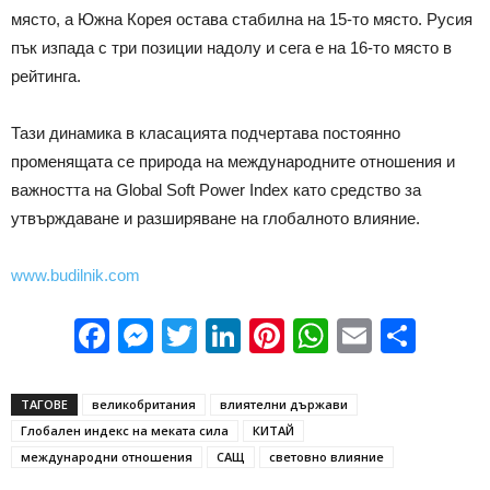
място, а Южна Корея остава стабилна на 15-то място. Русия
пък изпада с три позиции надолу и сега е на 16-то място в
рейтинга.
Тази динамика в класацията подчертава постоянно
променящата се природа на международните отношения и
важността на Global Soft Power Index като средство за
утвърждаване и разширяване на глобалното влияние.
www.budilnik.com
Facebook
Messenger
Twitter
LinkedIn
Pinterest
WhatsApp
Email
Sha
ТАГОВЕ
великобритания
влиятелни държави
Глобален индекс на меката сила
КИТАЙ
международни отношения
САЩ
световно влияние