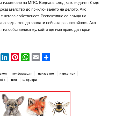
з изземване на МПС. Веднага, след като водачът бъде
доказателство до приключването на делото. Ако
 е негова собственост. Респективно се връща на
 бива задължен да заплати нейната равностойност. Ако
 на собственика му, който ще има право да търси
book
ssenger
Twitter
LinkedIn
Pinterest
WhatsApp
Email
Share
акон
конфискация
наказване
наркотици
жба
цел
шофьори