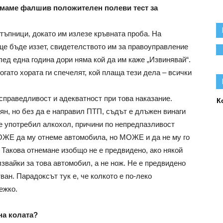
 имаме фалшив положителен полеви тест за
стъпници, докато им излезе кръвната проба. На
 ще бъде иззет, свидетелството им за правоуправление
след една година дори няма кой да им каже „Извинявай“.
гато хората ги спечелят, кой плаща тези дела – всички
праведливост и адекватност при това наказание.
К
ян, но без да е направил ПТП, съдът е длъжен винаги
 е употребил алкохол, причини по непредпазливост
МОЖЕ да му отнеме автомобила, но МОЖЕ и да не му го
 Такова отнемане изобщо не е предвидено, ако някой
звайки за това автомобил, а не нож. Не е предвидено
ван. Парадоксът тук е, че колкото е по-леко
ежко.
на колата?