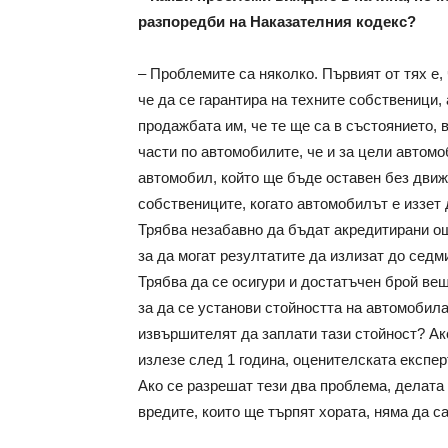
разпоредби на Наказателния кодекс?
– Проблемите са няколко. Първият от тях е,
че да се гарантира на техните собственици,
продажбата им, че те ще са в състоянието, 
части по автомобилите, че и за цели автомо
автомобил, който ще бъде оставен без движ
собствениците, когато автомобилът е иззет
Трябва незабавно да бъдат акредитирани ощ
за да могат резултатите да излизат до седми
Трябва да се осигури и достатъчен брой вещ
за да се установи стойността на автомобила,
извършителят да заплати тази стойност? Ак
излезе след 1 година, оценителската експе
Ако се разрешат тези два проблема, делата
вредите, които ще търпят хората, няма да с