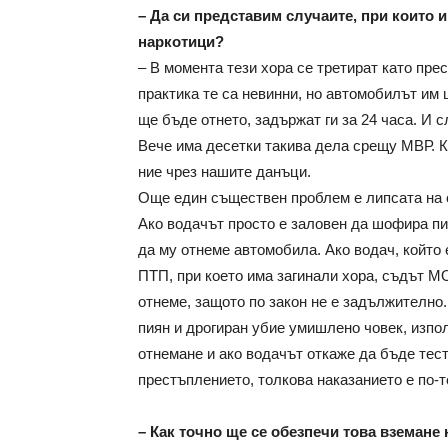
– Да си представим случаите, при които
наркотици?
– В момента тези хора се третират като пре
практика те са невинни, но автомобилът им
ще бъде отнето, задържат ги за 24 часа. И 
Вече има десетки такива дела срещу МВР. Ко
ние чрез нашите данъци.
Още един съществен проблем е липсата на с
Ако водачът просто е заловен да шофира пи
да му отнеме автомобила. Ако водач, който
ПТП, при което има загинали хора, съдът 
отнеме, защото по закон не е задължително.
пиян и дрогиран убие умишлено човек, изпол
отнемане и ако водачът откаже да бъде тест
престъплението, толкова наказанието е по-т
– Как точно ще се обезпечи това вземане 