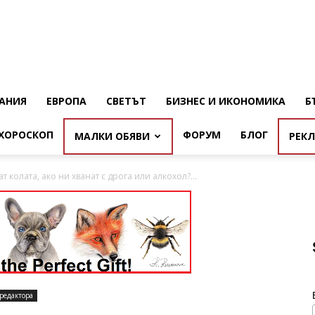
АНИЯ
ЕВРОПА
СВЕТЪТ
БИЗНЕС И ИКОНОМИКА
Б
ХОРОСКОП
ФОРУМ
БЛОГ
МАЛКИ ОБЯВИ
РЕК
т колата, ако ни хванат с дрога или алкохол?...
редактора