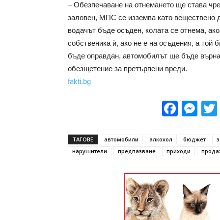
– Обезпечаване на отнемането ще става чре
заловен, МПС се изземва като веществено 
водачът бъде осъден, колата се отнема, ако
собственика ѝ, ако не е на осъдения, а той
бъде оправдан, автомобилът ще бъде върнат
обезщетение за претърпени вреди.
fakti.bg
Face
Me
ТАГОВЕ
автомобили
алкохол
бюджет
з
нарушители
предпазване
приходи
прода