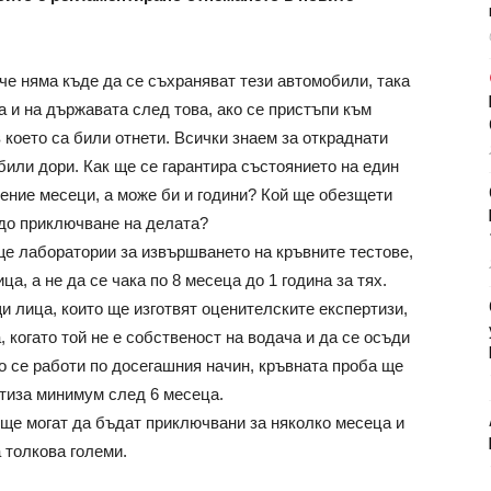
 че няма къде да се съхраняват тези автомобили, така
 а и на държавата след това, ако се пристъпи към
в което са били отнети. Всички знаем за откраднати
били дори. Как ще се гарантира състоянието на един
ение месеци, а може би и години? Кой ще обезщети
 до приключване на делата?
е лаборатории за извършването на кръвните тестове,
ца, а не да се чака по 8 месеца до 1 година за тях.
и лица, които ще изготвят оценителските експертизи,
 когато той не е собственост на водача и да се осъди
о се работи по досегашния начин, кръвната проба ще
ртиза минимум след 6 месеца.
 ще могат да бъдат приключвани за няколко месеца и
а толкова големи.