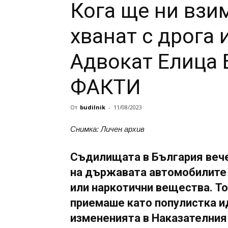
Кога ще ни взим
хванат с дрога 
Адвокат Елица 
ФАКТИ
От
budilnik
-
11/08/2023
Снимка: Личен архив
Съдилищата в България вече
на държавата автомобилите 
или наркотични вещества. То
приемаше като популистка ид
измененията в Наказателния 