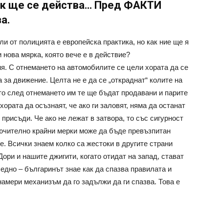
ак ще се действа… Пред ФАКТИ
а.
и от полицията е европейска практика, но как ние ще я
 нова мярка, която вече е в действие?
ия. С отнемането на автомобилите се цели хората да се
 за движение. Целта не е да се „откраднат“ колите на
ото след отнемането им те ще бъдат продавани и парите
ората да осъзнаят, че ако ги заловят, няма да останат
 присъди. Че ако не лежат в затвора, то със сигурност
лючително крайни мерки може да бъде превъзпитан
. Всички знаем колко са жестоки в другите страни
Дори и нашите джигити, когато отидат на запад, стават
 едно – българинът знае как да спазва правилата и
намери механизъм да го задължи да ги спазва. Това е