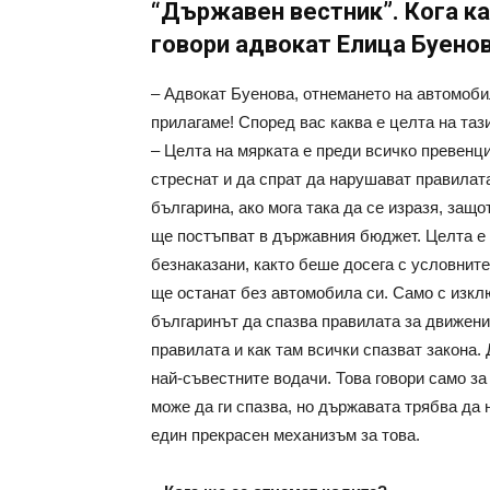
“Държавен вестник”. Кога к
говори адвокат Елица Буенов
– Адвокат Буенова, отнемането на автомобил
прилагаме! Според вас каква е целта на тази
– Целта на мярката е преди всичко превенц
стреснат и да спрат да нарушават правилата
българина, ако мога така да се изразя, защ
ще постъпват в държавния бюджет. Целта е х
безнаказани, както беше досега с условните
ще останат без автомобила си. Само с изк
българинът да спазва правилата за движение
правилата и как там всички спазват закона. 
най-съвестните водачи. Това говори само за
може да ги спазва, но държавата трябва да 
един прекрасен механизъм за това.