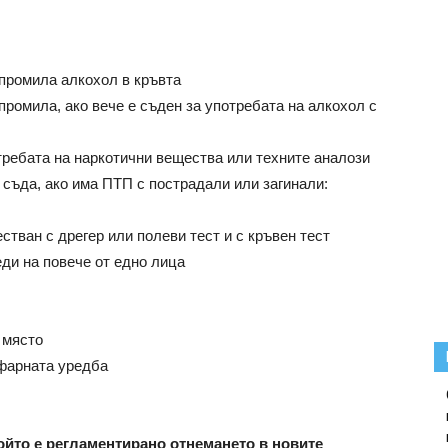
 промила алкохол в кръвта
промила, ако вече е съден за употребата на алкохол с
ребата на наркотични вещества или техните аналози
 съда, ако има ПТП с пострадали или загинали:
естван с дрегер или полеви тест и с кръвен тест
еди на повече от едно лица
о място
офарната уредба
ойто е регламентирано отнемането в новите