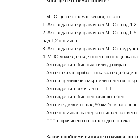
– Кога ще се отнемат колите?
– МПС ще се отнемат винаги, когато:
1. Ако водачът е управлявал МПС с над 1,2
2. Ако водачът е управлявал МПС с над 0,5 
над 1,2 промила
3. Ако водачът е управлявал МПС след упот
4. МПС може да бъде отнето по преценка на
– Ако водачът е бил пиян или дрогиран
– Ако е отказал проба – отказал е да бъде т
– Ако са причинени смърт или телесни повр
– Ако водачът е избягал от ПТП
– Ако водачът е бил неправоспособен
– Ако се е движил с над 50 км./ч. в населен
– Ако е преминал на червен сигнал на свет
– ПТП е причинено на пешеходна пътека
– Какви проблеми виждате в начина, по к