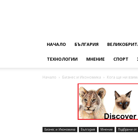
НАЧАЛО
БЪЛГАРИЯ
ВЕЛИКОБРИТ
ТЕХНОЛОГИИ
МНЕНИЕ
СПОРТ
Начало
Бизнес и Икономика
Кога ще ни взима
Бизнес и Икономика
България
Мнение
Подбрани от 