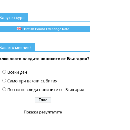
Валутен курс
British Pound Exchange Rate
Вашето мнение?
олко често следите новините от България?
Всеки ден
Само при важни събития
Почти не следя новините от България
Покажи резултатите