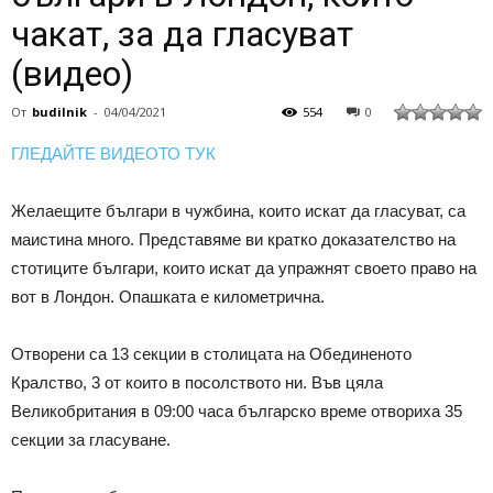
чакат, за да гласуват
(видео)
От
budilnik
-
04/04/2021
554
0
ГЛЕДАЙТЕ ВИДЕОТО ТУК
Желаещите българи в чужбина, които искат да гласуват, са
маистина много. Представяме ви кратко доказателство на
стотиците българи, които искат да упражнят своето право на
вот в Лондон. Опашката е километрична.
Отворени са 13 секции в столицата на Обединеното
Кралство, 3 от които в посолството ни. Във цяла
Великобритания в 09:00 часа българско време отвориха 35
секции за гласуване.