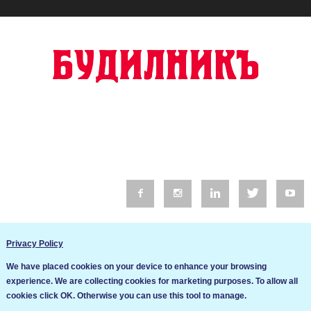
© 2016 Будилник. Всички права запазени.
Privacy Policy
Уебсайт изработка от Go Live UK
We have placed cookies on your device to enhance your browsing
Общи условия
experience. We are collecting cookies for marketing purposes. To allow all
Ние използваме бисквитки за да подобрим услугите си. Ако
cookies click OK. Otherwise you can use this tool to manage.
продължите да посещавате този сайт, ние приемаме, че се
Политика за сигурност и поверителност