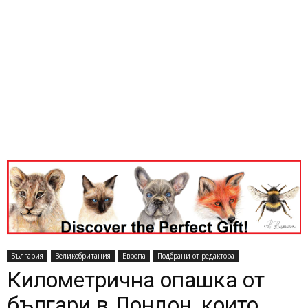
България
Великобритания
Европа
Подбрани от редактора
Километрична опашка от
българи в Лондон, които