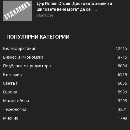
Д-р Илиян Стоев: Дисковата херния и
шиповете вече могат да се…...
25/07/2014
ПОПУЛЯРНИ КАТЕГОРИИ
Великобритания
12415
Бизнес и Икономика
8715
Подбрани от редактора
8086
България
6519
Светът
6056
Европа
5986
Малки обяви
3293
Технологии
3201
Мнение
1748