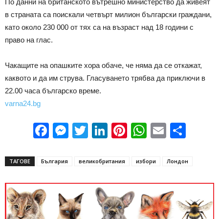
По данни на британското вътрешно министерство да живеят
в страната са поискали четвърт милион български граждани,
като около 230 000 от тях са на възраст над 18 години с
право на глас.
Чакащите на опашките хора обаче, че няма да се откажат,
каквото и да им струва. Гласуването трябва да приключи в
22.00 часа българско време.
varna24.bg
Facebook
Messenger
Twitter
LinkedIn
Pinterest
WhatsApp
Email
Sha
ТАГОВЕ
България
великобритания
избори
Лондон