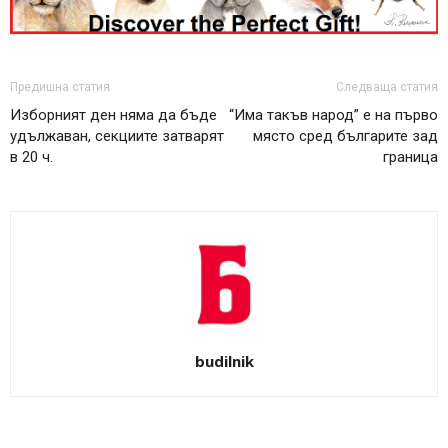
Предишна статия
Следваща статия
Изборният ден няма да бъде
“Има такъв народ” е на първо
удължаван, секциите затварят
място сред българите зад
в 20 ч.
граница
budilnik