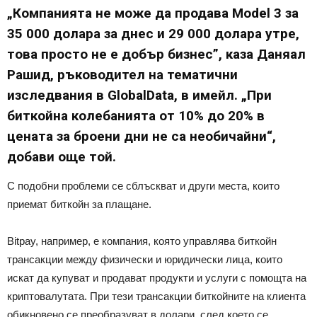
„Компанията не може да продава Model 3 за
35 000 долара за днес и 29 000 долара утре,
това просто не е добър бизнес”, каза Даняал
Рашид, ръководител на тематични
изследвания в GlobalData, в имейл. „При
биткойна колебанията от 10% до 20% в
цената за броени дни не са необичайни“,
добави още той.
С подобни проблеми се сблъскват и други места, които
приемат биткойн за плащане.
Bitpay, например, е компания, която управлява биткойн
трансакции между физически и юридически лица, които
искат да купуват и продават продукти и услуги с помощта на
криптовалутата. При тези трансакции биткойните на клиента
обикновено се преобразуват в долари, след което се