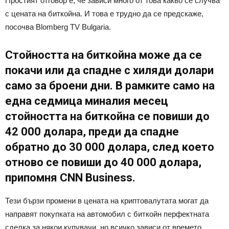
Простият отговор е, че зависи много от това какво се случва
с цената на биткойна. И това е трудно да се предскаже,
посочва Blomberg TV Bulgaria.
Стойността на биткойна може да се
покачи или да спадне с хиляди долари
само за броени дни. В рамките само на
една седмица миналия месец
стойността на биткойна се повиши до
42 000 долара, преди да спадне
обратно до 30 000 долара, след което
отново се повиши до 40 000 долара,
припомня CNN Business.
Тези бързи промени в цената на криптовалутата могат да
направят покупката на автомобил с биткойн перфектната
сделка за някои купувачи, но всичко зависи от времето.