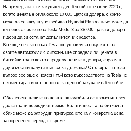
Например, ако сте закупили един биткойн през юли 2020 г.,
когато цената е била около 10 000 щатски долара, с които
може да се закупи употребяван Hyundai Elantra, вече може да
ви донесе чисто нова Tesla Model 3 за 38 000 щатски долара
и дори да ви останат допълнителни средства.
Все още не е ясно как Tesla ще управлява покупките на
своите автомобили с биткойн. Ще определи ли цената в
биткойни точно както определя цените в долари, евро или
други местни валути във всяка държава? Отговорът на този
въпрос все още е неясен, тъй като ръководството на Tesla не
е коментира своите планове за ценообразуване в биткойни.
Обикновено цените на новите автомобили се променят през
доста дълги периоди от време. Волатилността на биткойна
обаче може да затрудни придържането към конкретна цена
за определен период от време.