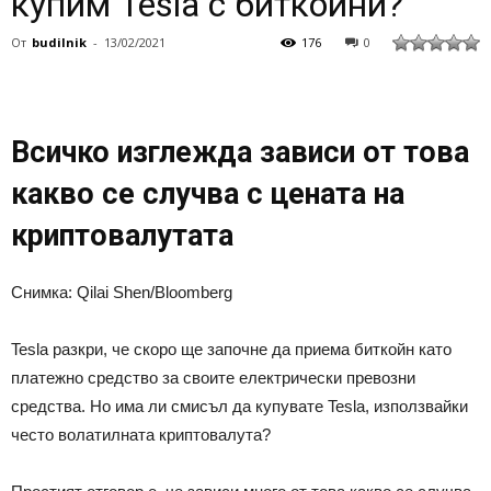
купим Tesla с биткойни?
От
budilnik
-
13/02/2021
176
0
Всичко изглежда зависи от това
какво се случва с цената на
криптовалутата
Снимка: Qilai Shen/Bloomberg
Tesla разкри, че скоро ще започне да приема биткойн като
платежно средство за своите електрически превозни
средства. Но има ли смисъл да купувате Tesla, използвайки
често волатилната криптовалута?