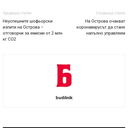
Предишна статия
Следваща статия
Неуспешните шофьорски
На Острова очакват
изпити на Острова –
коронавирусът да стане
отговорни за емисии от 2 млн.
напълно управляем
кг СО2
budilnik