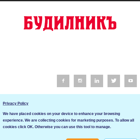
© 2016 Будилник. Всички права запазени.
Privacy Policy
Уебсайт изработка от Go Live UK
We have placed cookies on your device to enhance your browsing
Общи условия
experience. We are collecting cookies for marketing purposes. To allow all
Ние използваме бисквитки за да подобрим услугите си. Ако
cookies click OK. Otherwise you can use this tool to manage.
продължите да посещавате този сайт, ние приемаме, че се
Политика за сигурност и поверителност
съгласявате с използването им.