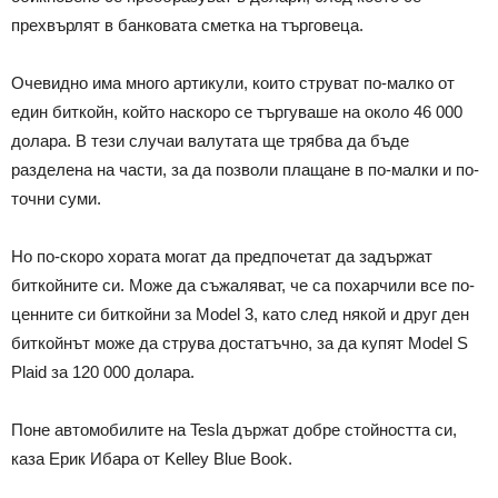
прехвърлят в банковата сметка на търговеца.
Очевидно има много артикули, които струват по-малко от
един биткойн, който наскоро се търгуваше на около 46 000
долара. В тези случаи валутата ще трябва да бъде
разделена на части, за да позволи плащане в по-малки и по-
точни суми.
Но по-скоро хората могат да предпочетат да задържат
биткойните си. Може да съжаляват, че са похарчили все по-
ценните си биткойни за Model 3, като след някой и друг ден
биткойнът може да струва достатъчно, за да купят Model S
Plaid за 120 000 долара.
Поне автомобилите на Tesla държат добре стойността си,
каза Ерик Ибара от Kelley Blue Book.