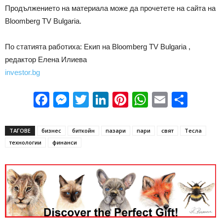
Продължението на материала може да прочетете на сайта на
Bloomberg TV Bulgaria.
По статията работиха: Екип на Bloomberg TV Bulgaria ,
редактор Елена Илиева
investor.bg
Facebook
Messenger
Twitter
LinkedIn
Pinterest
WhatsApp
Email
Sha
ТАГОВЕ
бизнес
биткойн
пазари
пари
свят
Тесла
технологии
финанси