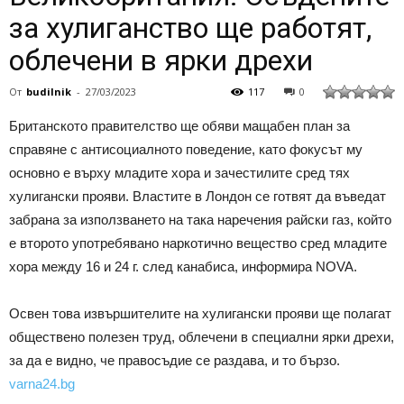
за хулиганство ще работят,
облечени в ярки дрехи
От
budilnik
-
27/03/2023
117
0
Британското правителство ще обяви мащабен план за
справяне с антисоциалното поведение, като фокусът му
основно е върху младите хора и зачестилите сред тях
хулигански прояви. Властите в Лондон се готвят да въведат
забрана за използването на така наречения райски газ, който
е второто употребявано наркотично вещество сред младите
хора между 16 и 24 г. след канабиса, информира NOVA.
Освен това извършителите на хулигански прояви ще полагат
обществено полезен труд, облечени в специални ярки дрехи,
за да е видно, че правосъдие се раздава, и то бързо.
varna24.bg