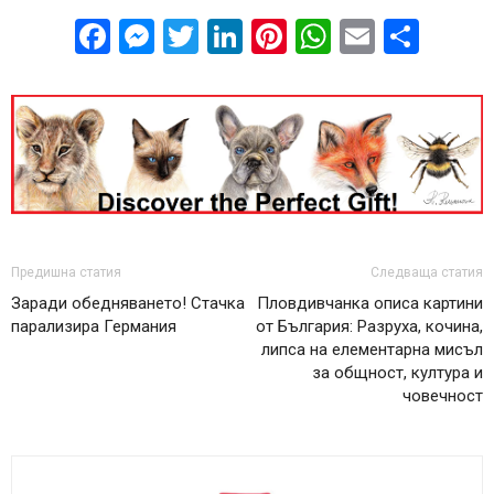
Facebook
Messenger
Twitter
LinkedIn
Pinterest
WhatsApp
Email
Sha
Предишна статия
Следваща статия
Заради обедняването! Стачка
Пловдивчанка описа картини
парализира Германия
от България: Разруха, кочина,
липса на елементарна мисъл
за общност, култура и
човечност