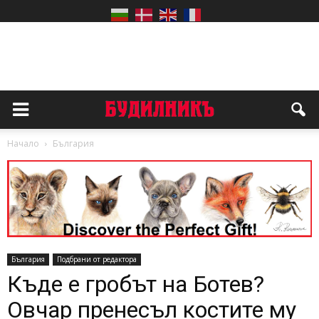
Начало
България
България
Подбрани от редактора
Къде е гробът на Ботев?
Овчар пренесъл костите му