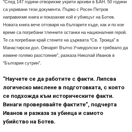
“След 147 години отворихме укрити архиви в БАН. 50 години
са укривани тези документи. Първо с Росен Петров
направихме книга и показахме кой е убиецът на Ботев.
Новата книга вече отговаря на българите къде, как и по кое
време са погребани тленните останки на националния герой.
Те са погребани край стените на църквата “Св. Троица” в
Манастирски дол. Овчарят Вълчо Учиндолски е трябвало да
измине голямо разстояние”, разказа Николай Иванов в
“България сутрин”.
“Научете се да работите с факти. Липсва
логическо мислене в подготовката, с която
се подхожда към историческите факти.
Винаги проверявайте фактите”, подчерта
Иванов и разказа за убиеца и самото
убийство на Ботев.