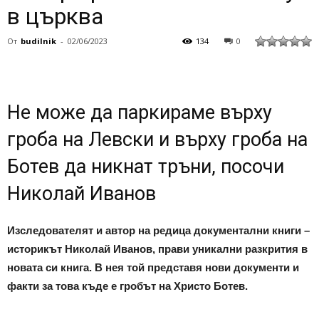
в църква
От
budilnik
-
02/06/2023
134
0
Не може да паркираме върху
гроба на Левски и върху гроба на
Ботев да никнат тръни, посочи
Николай Иванов
Изследователят и автор на редица документални книги –
историкът Николай Иванов, прави уникални разкрития в
новата си книга. В нея той представя нови документи и
факти за това къде е гробът на Христо Ботев.