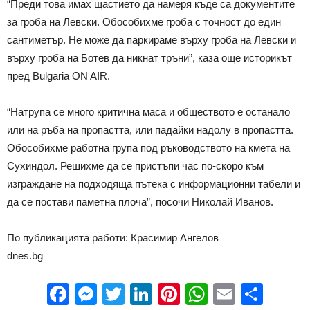
“Преди това имах щастието да намеря къде са документите
за гроба на Левски. Обособихме гроба с точност до един
сантиметър. Не може да паркираме върху гроба на Левски и
върху гроба на Ботев да никнат тръни”, каза още историкът
пред Bulgaria ON AIR.
“Натрупа се много критична маса и обществото е останало
или на ръба на пропастта, или падайки надолу в пропастта.
Обособихме работна група под ръководството на кмета на
Сухиндол. Решихме да се пристъпи час по-скоро към
изграждане на подходяща пътека с информационни табели и
да се постави паметна плоча”, посочи Николай Иванов.
По публикацията работи: Красимир Ангелов
dnes.bg
Facebook
Messenger
Twitter
LinkedIn
Pinterest
WhatsApp
Email
Sha