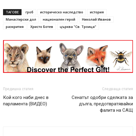
ТАГОВЕ
гроб
историческо наследство
история
Манастирски дол
национален герой
Николай Иванов
разкрития
Христо Ботев
църква "Св. Троица"
Предишна статия
Следваща статия
Кой кого наби днес в
Сенатът одобри сделката за
парламента (ВИДЕО)
дълга, предотвратявайки
фалита на САЩ