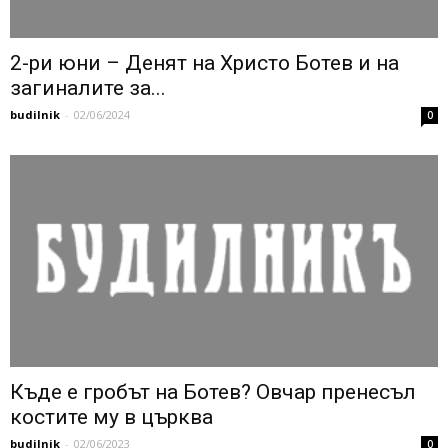
2-ри юни – Денят на Христо Ботев и на
загиналите за...
budilnik
-
02/06/2024
0
Къде е гробът на Ботев? Овчар пренесъл
костите му в църква
budilnik
-
02/06/2023
0