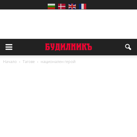
Начало
Тагове
национален герой