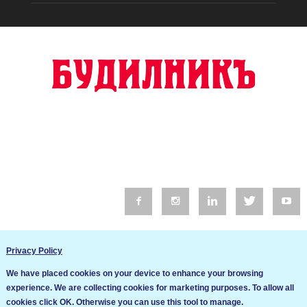
© 2016 Будилник. Всички права запазени.
Privacy Policy
Уебсайт изработка от Go Live UK
We have placed cookies on your device to enhance your browsing
Общи условия
experience. We are collecting cookies for marketing purposes. To allow all
Ние използваме бисквитки за да подобрим услугите си. Ако
cookies click OK. Otherwise you can use this tool to manage.
продължите да посещавате този сайт, ние приемаме, че се