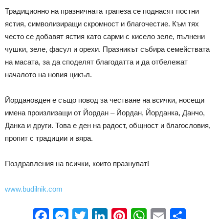
Традиционно на празничната трапеза се поднасят постни
ястия, символизиращи скромност и благочестие. Към тях
често се добавят ястия като сарми с кисело зеле, пълнени
чушки, зеле, фасул и орехи. Празникът събира семействата
на масата, за да споделят благодатта и да отбележат
началото на новия цикъл.
Йордановден е също повод за честване на всички, носещи
имена произлизащи от Йордан – Йордан, Йорданка, Данчо,
Данка и други. Това е ден на радост, общност и благословия,
пропит с традиции и вяра.
Поздравления на всички, които празнуват!
www.budilnik.com
Facebook
Messenger
Twitter
LinkedIn
Pinterest
WhatsApp
Email
Sha