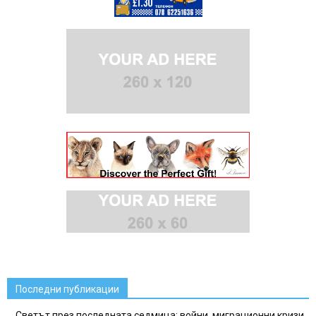
Последни публикации
Светът през последната седмица: войни, миграционни кризи,