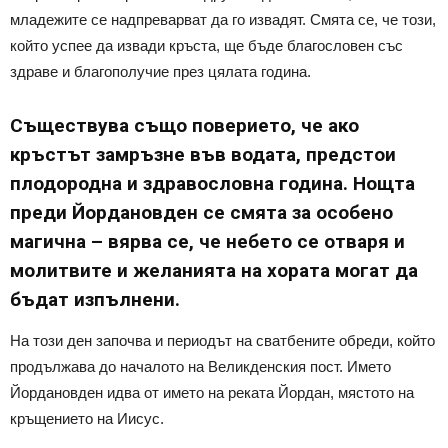
младежите се надпреварват да го извадят. Смята се, че този,
който успее да извади кръста, ще бъде благословен със
здраве и благополучие през цялата година.
Съществува също поверието, че ако
кръстът замръзне във водата, предстои
плодородна и здравословна година. Нощта
преди Йордановден се смята за особено
магична – вярва се, че небето се отваря и
молитвите и желанията на хората могат да
бъдат изпълнени.
На този ден започва и периодът на сватбените обреди, който
продължава до началото на Великденския пост. Името
Йордановден идва от името на реката Йордан, мястото на
кръщението на Иисус.