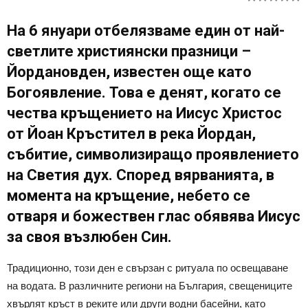
На 6 януари отбелязваме един от най-
светлите християнски празници –
Йордановден, известен още като
Богоявление. Това е денят, когато се
чества кръщението на Иисус Христос
от Йоан Кръстител в река Йордан,
събитие, символизиращо проявлението
на Светия дух. Според вярванията, в
момента на кръщение, небето се
отваря и божествен глас обявява Иисус
за своя възлюбен Син.
Традиционно, този ден е свързан с ритуала по освещаване
на водата. В различните региони на България, свещениците
хвърлят кръст в реките или други водни басейни, като