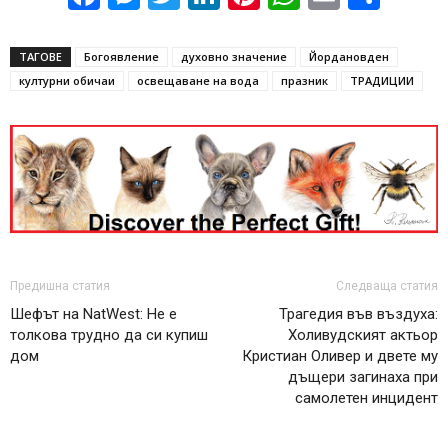
ТАГОВЕ
Богоявление
духовно значение
Йордановден
културни обичаи
освещаване на вода
празник
ТРАДИЦИИ
Предишна статия
Следваща статия
Шефът на NatWest: Не е
Трагедия във въздуха:
толкова трудно да си купиш
Холивудският актьор
дом
Кристиан Оливер и двете му
дъщери загинаха при
самолетен инцидент