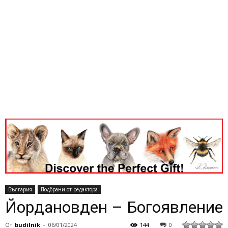
България
Подбрани от редактора
Йордановден – Богоявление
От
budilnik
-
06/01/2024
144
0