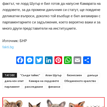
фактът, че лорд Шугър е бил готов да напусне Камарата на
лордовете, за да промени данъчния си статут, ще повдигне
деликатни въпроси, доколко той въобще е бил ангажиран с
парламентарните си задължения, което вероятно важи и за
много други представители на институциите.
Източник: БНР
fakti.bg
Facebook
Messenger
Twitter
LinkedIn
Pinterest
WhatsApp
Email
Sha
ТАГОВЕ
"Сънди таймс"
Алан Шугър
бизнесмен
данъци
данъчен опит
Камара на лордовете
Обединеното кралство
парламент
разследване
финанси