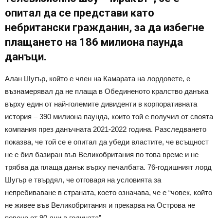
опитал да се представи като
небритански гражданин, за да избегне
плащането на 186 милиона паунда
данъци.
Алан Шугър, който е член на Камарата на лордовете, е
възнамерявал да не плаща в Обединеното кралство данъка
върху един от най-големите дивиденти в корпоративната
история – 390 милиона паунда, които той е получил от своята
компания през данъчната 2021-2022 година. Разследването
показва, че той се е опитал да убеди властите, че всъщност
не е бил базиран във Великобритания по това време и не
трябва да плаща данък върху печалбата. 76-годишният лорд
Шугър е твърдял, че отговаря на условията за
непребиваване в страната, което означава, че е “човек, който
не живее във Великобритания и прекарва на Острова не
повече от 90 дни в годината”.