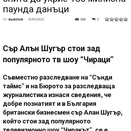
паунда данъци
От
budilnik
-
10/09/2023
363
0
Сър Алън Шугър стои зад
популярното тв шоу “Чираци”
Съвместно разследване на “Сънди
таймс” и на Бюрото за разследваща
журналистика изнася сведения, че
добре познатият и в България
британски бизнесмен сър Алан Шугър,
който стои зад популярното
телевизионно шоу “Чиракът”, се е