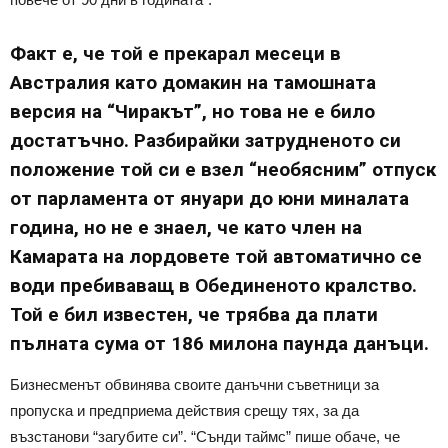
Факт е, че той е прекарал месеци в
Австралия като домакин на тамошната
версия на “Чиракът”, но това не е било
достатъчно. Разбирайки затрудненото си
положение той си е взел “необясним” отпуск
от парламента от януари до юни миналата
година, но не е знаел, че като член на
Камарата на лордовете той автоматично се
води пребиваващ в Обединеното кралство.
Той е бил известен, че трябва да плати
пълната сума от 186 милона паунда данъци.
Бизнесменът обвинява своите данъчни съветници за
пропуска и предприема действия срещу тях, за да
възстанови “загубите си”. “Сънди таймс” пише обаче, че