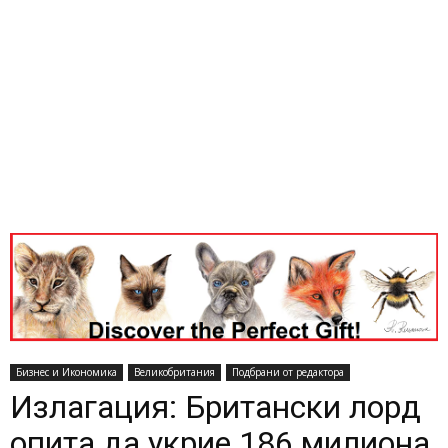
Бизнес и Икономика
Великобритания
Подбрани от редактора
Излагация: Британски лорд
опита да укрие 186 милиона