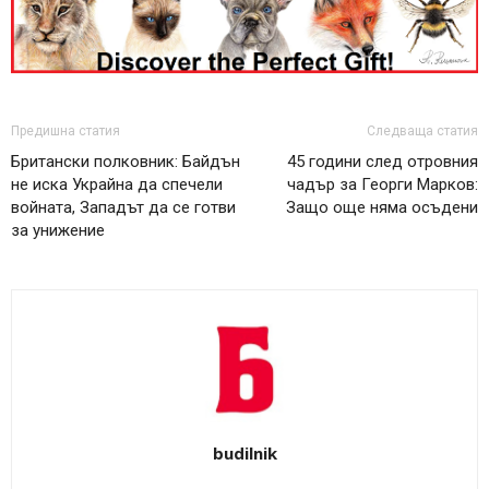
Предишна статия
Следваща статия
Британски полковник: Байдън
45 години след отровния
не иска Украйна да спечели
чадър за Георги Марков:
войната, Западът да се готви
Защо още няма осъдени
за унижение
budilnik