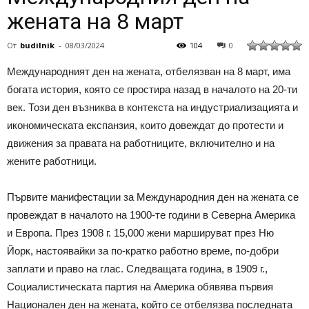
жената на 8 март
От
budilnik
-
08/03/2024
104
0
Международният ден на жената, отбелязван на 8 март, има
богата история, която се простира назад в началото на 20-ти
век. Този ден възниква в контекста на индустриализацията и
икономическата експанзия, които довеждат до протести и
движения за правата на работниците, включително и на
жените работници.
Първите манифестации за Международния ден на жената се
провеждат в началото на 1900-те години в Северна Америка
и Европа. През 1908 г. 15,000 жени маршируват през Ню
Йорк, настоявайки за по-кратко работно време, по-добри
заплати и право на глас. Следващата година, в 1909 г.,
Социалистическата партия на Америка обявява първия
Национален ден на жената, който се отбелязва последната