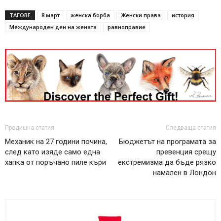
ТАГОВЕ
8 март
женска борба
Женски права
история
Международен ден на жената
равноправие
Предишна статия
Следваща статия
Механик на 27 години почина,
Бюджетът на програмата за
след като изяде само една
превенция срещу
хапка от поръчано пиле къри
екстремизма да бъде рязко
намален в Лондон