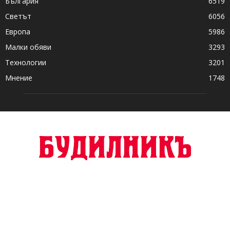
България
6519
Светът
6056
Европа
5986
Малки обяви
3293
Технологии
3201
Мнение
1748