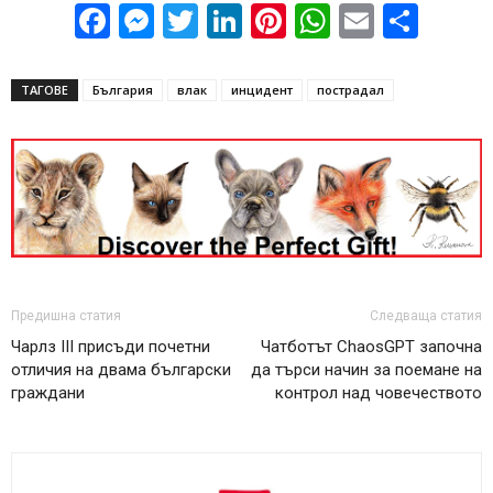
Facebook
Messenger
Twitter
LinkedIn
Pinterest
WhatsApp
Email
Sha
ТАГОВЕ
България
влак
инцидент
пострадал
Предишна статия
Следваща статия
Чарлз III присъди почетни
Чатботът ChaosGPT започна
отличия на двама български
да търси начин за поемане на
граждани
контрол над човечеството