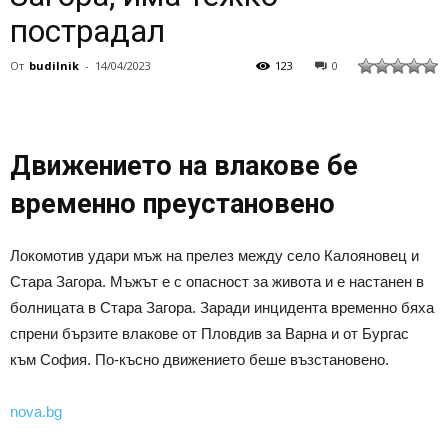
пострадал
От
budilnik
-
14/04/2023
123
0
Движението на влакове бе
временно преустановено
Локомотив удари мъж на прелез между село Калояновец и
Стара Загора. Мъжът е с опасност за живота и е настанен в
болницата в Стара Загора. Заради инцидента временно бяха
спрени бързите влакове от Пловдив за Варна и от Бургас
към София. По-късно движението беше възстановено.
nova.bg