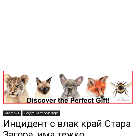
България
Подбрани от редактора
Инцидент с влак край Стара
Загора, има тежко