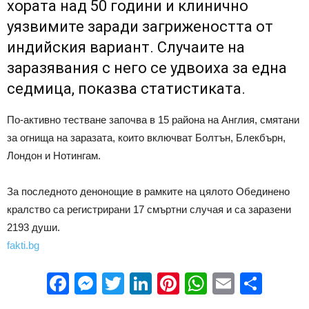
хората над 50 години и клинично
уязвимите заради загрижеността от
индийския вариант. Случаите на
заразявания с него се удвоиха за една
седмица, показва статистиката.
По-активно тестване започва в 15 района на Англия, смятани
за огнища на заразата, които включват Болтън, Блекбърн,
Лондон и Нотингам.
За последното денонощие в рамките на цялото Обединено
кралство са регистрирани 17 смъртни случая и са заразени
2193 души.
fakti.bg
Facebook
Messenger
Twitter
LinkedIn
Pinterest
WhatsApp
Email
Sha