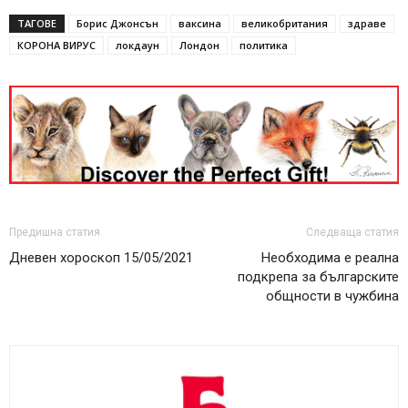
ТАГОВЕ
Борис Джонсън
ваксина
великобритания
здраве
КОРОНА ВИРУС
локдаун
Лондон
политика
Предишна статия
Следваща статия
Дневен хороскоп 15/05/2021
Необходима е реална
подкрепа за българските
общности в чужбина