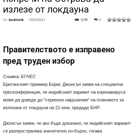
излезе от локдауна
От
budilnik
-
15/05/2021
1279
0
Правителството е изправено
пред труден избор
Снимка: БГНЕС
Британският премиер Борис Джонсън заяви на специална
пресконференция, че индийският вариант на коронавируса
може да доведе до “сериозно нарушение“ на плановете за
излизане от локдауна на 21 юни, предаде БНР.
Джонсън заяви, че ако бъде доказано, че индийският вариант
се разпространява значително по-бързо, тогава