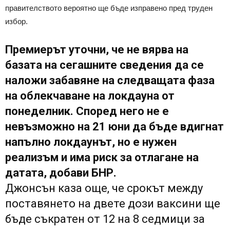
правителството вероятно ще бъде изправено пред труден
избор.
Премиерът уточни, че не вярва на
базата на сегашните сведения да се
наложи забавяне на следващата фаза
на облекчаване на локдауна от
понеделник. Според него не е
невъзможно на 21 юни да бъде вдигнат
напълно локдаунът, но е нужен
реализъм и има риск за отлагане на
датата, добави БНР.
Джонсън каза още, че срокът между
поставянето на двете дози ваксини ще
бъде съкратен от 12 на 8 седмици за