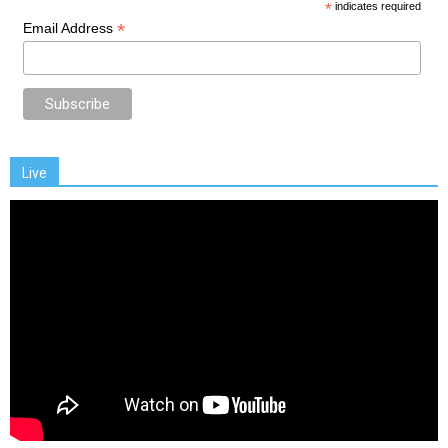
*
indicates required
*
Email Address
Live