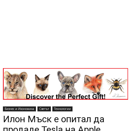
Бизнес и Икономика
Светът
Технологии
Илон Мъск е опитал да
продаде Tesla на Apple