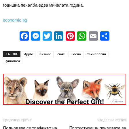
гoдишнa пeчaлбa eдвa минaлaтa гoдинa.
economic.bg
Facebook
Messenger
Twitter
LinkedIn
Pinterest
WhatsApp
Email
Sha
ТАГОВЕ
Apple
бизнес
свят
Тесла
технологии
финанси
Предишна статия
Следваща статия
Подновява се трафикът на
Протестиращи призоваха за