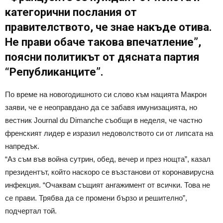
категорични послания от
правителството, че знае накъде отива.
Не прави обаче такова впечатление”,
поясни политикът от дясната партия
“Републиканците”.
По време на новогодишното си слово към нацията Макрон
заяви, че е неоправдано да се забавя имунизацията, но
вестник Journal du Dimanche съобщи в неделя, че частно
френският лидер е изразил недоволството си от липсата на
напредък.
“Аз съм във война сутрин, обед, вечер и през нощта”, казал
президентът, който наскоро се възстанови от коронавирусна
инфекция. “Очаквам същият ангажимент от всички. Това не
се прави. Трябва да се промени бързо и решително”,
подчертал той.