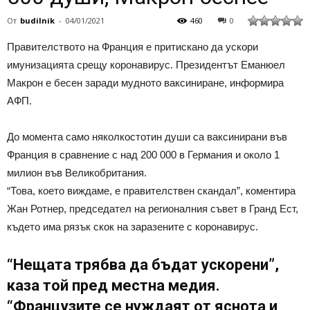
От
budilnik
-
04/01/2021
460
0
Правителството на Франция е притискано да ускори
имунизацията срещу коронавирус. Президентът Еманюел
Макрон е бесен заради мудното ваксиниране, информира
АФП.
До момента само няколкостотин души са ваксинирани във
Франция в сравнение с над 200 000 в Германия и около 1
милион във Великобритания.
“Това, което виждаме, е правителствен скандал”, коментира
Жан Ротнер, председател на регионалния съвет в Гранд Ест,
където има рязък скок на заразените с коронавирус.
“Нещата трябва да бъдат ускорени”,
каза той пред местна медия.
“Французите се нуждаят от яснота и