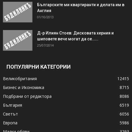
Българските ми квартиранти и делата им в
Англия
01/10/2013
Д-р Илиян Стоев: Дисковата херния и
шиповете вече могат да се…...
25/07/2014
ПОПУЛЯРНИ КАТЕГОРИИ
Великобритания
12415
Бизнес и Икономика
8715
Подбрани от редактора
8086
България
6519
Светът
6056
Европа
5986
Малки обяви
3293