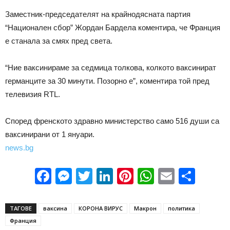
Заместник-председателят на крайнодясната партия
“Национален сбор” Жордан Бардела коментира, че Франция
е станала за смях пред света.
“Ние ваксинираме за седмица толкова, колкото ваксинират
германците за 30 минути. Позорно е”, коментира той пред
телевизия RTL.
Според френското здравно министерство само 516 души са
ваксинирани от 1 януари.
news.bg
Facebook
Messenger
Twitter
LinkedIn
Pinterest
WhatsApp
Email
Sha
ТАГОВЕ
ваксина
КОРОНА ВИРУС
Макрон
политика
Франция