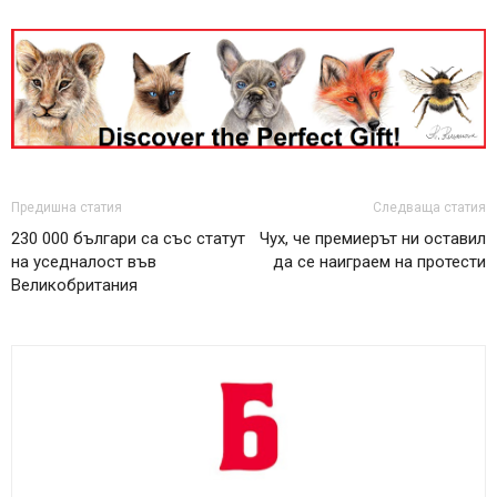
Предишна статия
Следваща статия
230 000 българи са със статут
Чух, че премиерът ни оставил
на уседналост във
да се наиграем на протести
Великобритания