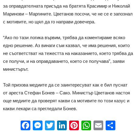
за оправдателната присъда на братята Красимир и Николай
Маринови – Маргините. Цветанов посочи, че не се е запознал
с мотивите, но щял да го направи довечера.
“Ако по тази логика вървим, трябва да коментираме всяко
едно решение. Аз винаги съм казвал, че има решения, които
не съответстват на тежестта на наказанието, което трябва да
се получи, и на оправдаването, което се получава”, заяви
министърът.
Той призова медиите да се заинтересуват как е бил пуснат
от ареста Стефан Бонев – Сако. Министър Цветанов настоя
още медиите да проверят какви са мотивите по този казус и
какви лекари са прегледали Бонев.
Facebook
Messenger
Twitter
LinkedIn
Pinterest
WhatsApp
Email
Sha