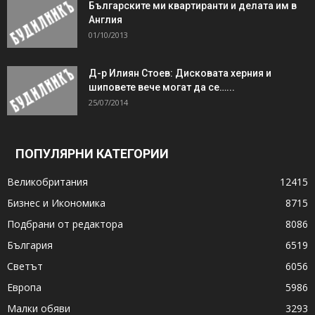
Българските ми квартиранти и делата им в
Англия
01/10/2013
Д-р Илиян Стоев: Дисковата херния и
шиповете вече могат да се…...
25/07/2014
ПОПУЛЯРНИ КАТЕГОРИИ
Великобритания
12415
Бизнес и Икономика
8715
Подбрани от редактора
8086
България
6519
Светът
6056
Европа
5986
Малки обяви
3293