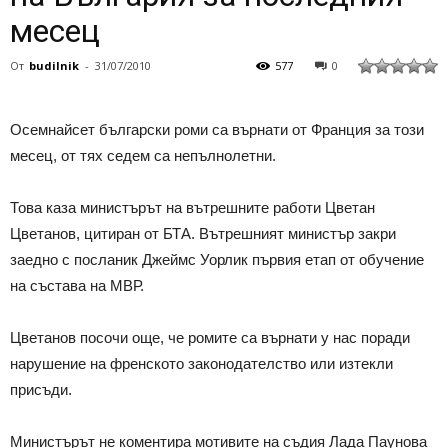
месец
От
budilnik
-
31/07/2010
577
0
Осемнайсет български роми са върнати от Франция за този
месец, от тях седем са непълнолетни.
Това каза министърът на вътрешните работи Цветан
Цветанов, цитиран от БТА. Вътрешният министър закри
заедно с посланик Джеймс Уорлик първия етап от обучение
на състава на МВР.
Цветанов посочи още, че ромите са върнати у нас поради
нарушение на френското законодателство или изтекли
присъди.
Министърът не коментира мотивите на съдия Лада Паунова