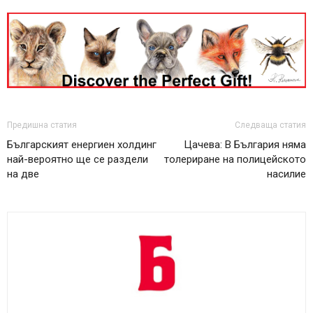
Предишна статия
Следваща статия
Българският енергиен холдинг
Цачева: В България няма
най-вероятно ще се раздели
толериране на полицейското
на две
насилие