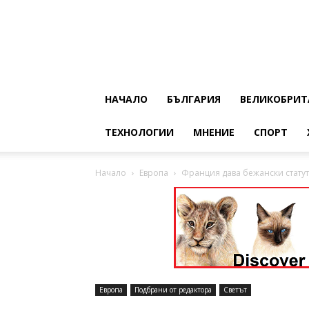
НАЧАЛО
БЪЛГАРИЯ
ВЕЛИКОБРИТ
ТЕХНОЛОГИИ
МНЕНИЕ
СПОРТ
Начало
Европа
Франция дава бежански статут
Европа
Подбрани от редактора
Светът