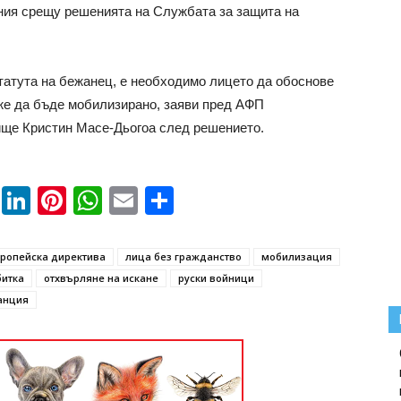
ния срещу решенията на Службата за защита на
статута на бежанец, е необходимо лицето да обоснове
оже да бъде мобилизирано, заяви пред АФП
ище Кристин Масе-Дьогоа след решението.
book
ssenger
Twitter
LinkedIn
Pinterest
WhatsApp
Email
Share
ропейска директива
лица без гражданство
мобилизация
битка
отхвърляне на искане
руски войници
анция