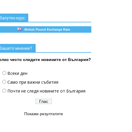
Валутен курс
British Pound Exchange Rate
Вашето мнение?
олко често следите новините от България?
Всеки ден
Само при важни събития
Почти не следя новините от България
Покажи резултатите