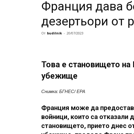
Франция дава б
дезертьори от 
От
budilnik
-
20/07/2023
Това е становището на 
убежище
Снимка: БГНЕС/ EPA
Франция може да предостави
войници, които са отказали д
становището, прието днес от