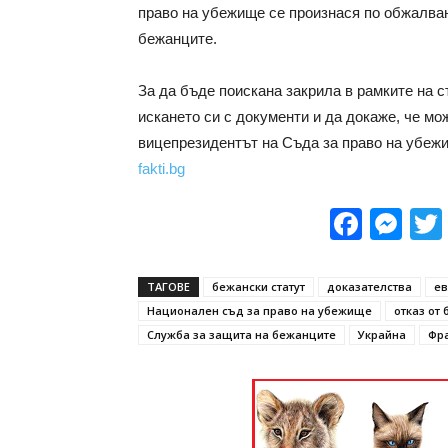
право на убежище се произнася по обжалва
бежанците.
За да бъде поискана закрила в рамките на 
искането си с документи и да докаже, че м
вицепрезидентът на Съда за право на убеж
fakti.bg
Face
Me
ТАГОВЕ
бежански статут
доказателства
ев
Национален съд за право на убежище
отказ от 
Служба за защита на бежанците
Украйна
Фр