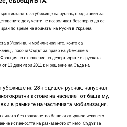
ес, съобщи БТА.
ърли искането за убежище на руснак, представил за
дставените документи не позволяват безспорно да се
иран по време на войната” на Русия в Украйна.
та в Украйна, и мобилизираните, които са
жанец“, посочи Съдът за право на убежище в
Франция по отношение на дезертьорите от руската
 от 13 декември 2011 г. и решение на Съда на
а убежище на 28-годишен руснак, напуснал
многократни актове на насилие“ от баща му,
вки в рамките на частичната мобилизация.
и лицата без гражданство беше отхвърлила искането
ение истинността на разказаното от него. Съдът за