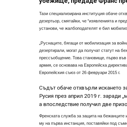
убежище, предаде Франс пр
Тази специализирана институция обаче отхв
дезертьор, смятайки, че “изявленията и пре
установи, че жалбоподателят е бил мобилиз
„Руснаците, бягащи от мобилизация за война
дезертирали, могат да получат статут на бе
прессъобщение. Това становище, първо във 
армия, се основава на Европейска директива
Европейския съюз от 26 февруари 2015 г.
Съдът обаче отхвърли искането з
Русия през април 2019 г. заради „
а впоследствие получил две призо
Френската служба за защита на бежанците 
му на първа инстанция, поставяйки под съмн