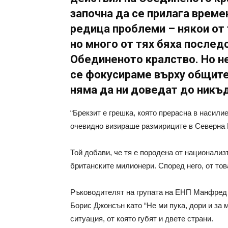
започна да се прилага време
редица проблеми – някои от 
но много от тях бяха послед
Обединеното кралство. Но не
се фокусираме върху общите
няма да ни доведат до никъд
“Брекзит е грешка, която прерасна в насили
очевидно визираше размириците в Северна
Той добави, че тя е породена от национализ
британските милионери. Според него, от тов
Ръководителят на групата на ЕНП Манфред 
Борис Джонсън като “Не ми пука, дори и за 
ситуация, от която губят и двете страни.