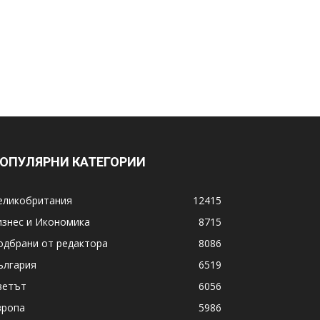
ОПУЛЯРНИ КАТЕГОРИИ
еликобритания
12415
изнес и Икономика
8715
одбрани от редактора
8086
ългария
6519
ветът
6056
вропа
5986