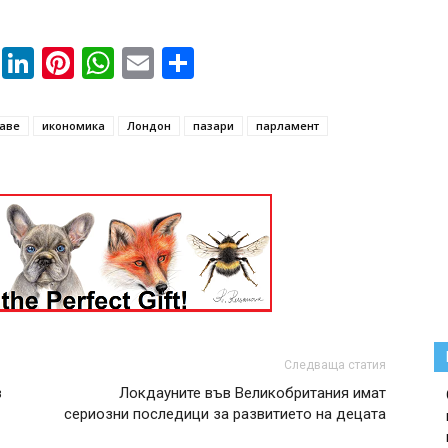
book
ssenger
Twitter
LinkedIn
Pinterest
WhatsApp
Email
Share
аве
икономика
Лондон
пазари
парламент
Следваща статия
в
Локдауните във Великобритания имат
сериозни последици за развитието на децата