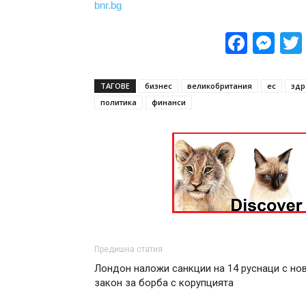
bnr.bg
Face
Me
ТАГОВЕ
бизнес
великобритания
ес
здр
политика
финанси
Предишна статия
Лондон наложи санкции на 14 руснаци с но
закон за борба с корупцията