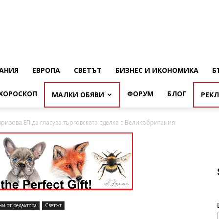
АНИЯ
ЕВРОПА
СВЕТЪТ
БИЗНЕС И ИКОНОМИКА
Б
ХОРОСКОП
ФОРУМ
БЛОГ
МАЛКИ ОБЯВИ
РЕК
ризова ЕП да гласува търговската сделка с Великобритания
ни от редактора
Светът