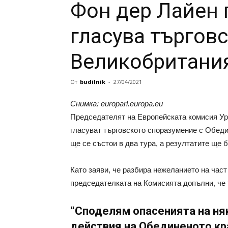
Фон дер Лайен 
гласува търговс
Великобритани
От
budilnik
-
27/04/2021
Снимка: europarl.europa.eu
Председателят на Европейската комисия Ур
гласуват търговското споразумение с Обеди
ще се състои в два тура, а резултатите ще 
Като заяви, че разбира нежеланието на част
председателката на Комисията допълни, че т
“Споделям опасенията на ня
действия на Обединеното кр