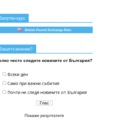
Валутен курс
British Pound Exchange Rate
Вашето мнение?
олко често следите новините от България?
Всеки ден
Само при важни събития
Почти не следя новините от България
Покажи резултатите