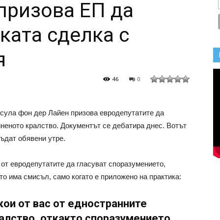
призова ЕП да
ката сделка с
я
46
0
сула фон дер Лайен призова евродепутатите да
неното кралство. Документът се дебатира днес. Вотът
бъдат обявени утре.
 от евродепутатите да гласуват споразумението,
о има смисъл, само когато е приложено на практика:
кои от вас от едностранните
алство, откакто споразумението