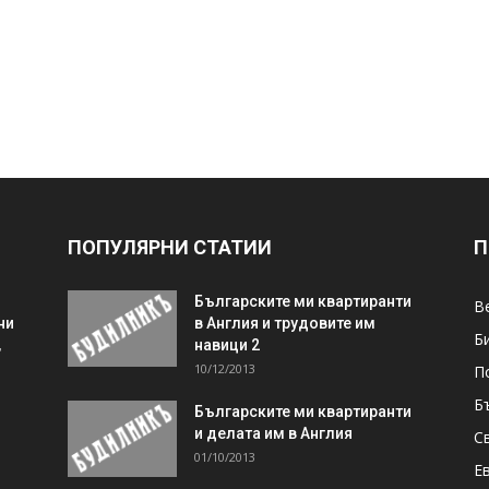
ПОПУЛЯРНИ СТАТИИ
П
Българските ми квартиранти
В
ни
в Англия и трудовите им
Б
,
навици 2
10/12/2013
П
Б
Българските ми квартиранти
и делата им в Англия
С
01/10/2013
Е