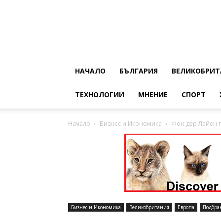
НАЧАЛО
БЪЛГАРИЯ
ВЕЛИКОБРИТ
ТЕХНОЛОГИИ
МНЕНИЕ
СПОРТ
Начало
Бизнес и Икономика
Фон дер Лайен п
Бизнес и Икономика
Великобритания
Европа
Подбра