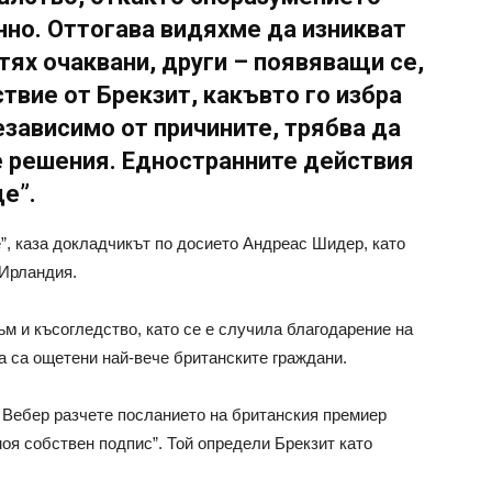
нно. Оттогава видяхме да изникват
тях очаквани, други – появяващи се,
ствие от Брекзит, какъвто го избра
зависимо от причините, трябва да
 решения. Едностранните действия
е”.
е”, каза докладчикът по досието Андреас Шидер, като
 Ирландия.
ъм и късогледство, като се е случила благодарение на
а са ощетени най-вече британските граждани.
Вебер разчете посланието на британския премиер
моя собствен подпис”. Той определи Брекзит като