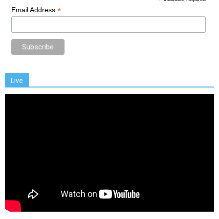
*
*
Email Address
Live