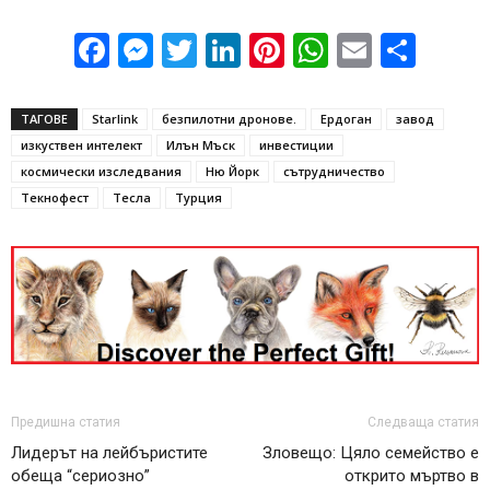
Facebook
Messenger
Twitter
LinkedIn
Pinterest
WhatsApp
Email
Sha
ТАГОВЕ
Starlink
безпилотни дронове.
Ердоган
завод
изкуствен интелект
Илън Мъск
инвестиции
космически изследвания
Ню Йорк
сътрудничество
Текнофест
Тесла
Турция
Предишна статия
Следваща статия
Лидерът на лейбъристите
Зловещо: Цяло семейство е
обеща “сериозно”
открито мъртво в