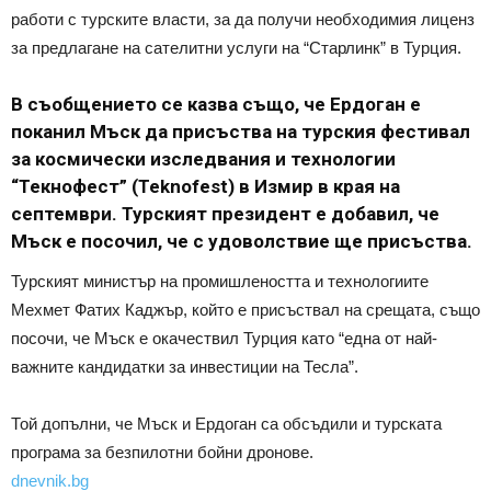
работи с турските власти, за да получи необходимия лиценз
за предлагане на сателитни услуги на “Старлинк” в Турция.
В съобщението се казва също, че Ердоган е
поканил Мъск да присъства на турския фестивал
за космически изследвания и технологии
“Текнофест” (Teknofest) в Измир в края на
септември. Турският президент е добавил, че
Мъск е посочил, че с удоволствие ще присъства.
Турският министър на промишлеността и технологиите
Мехмет Фатих Каджър, който е присъствал на срещата, също
посочи, че Мъск е окачествил Турция като “една от най-
важните кандидатки за инвестиции на Тесла”.
Той допълни, че Мъск и Ердоган са обсъдили и турската
програма за безпилотни бойни дронове.
dnevnik.bg