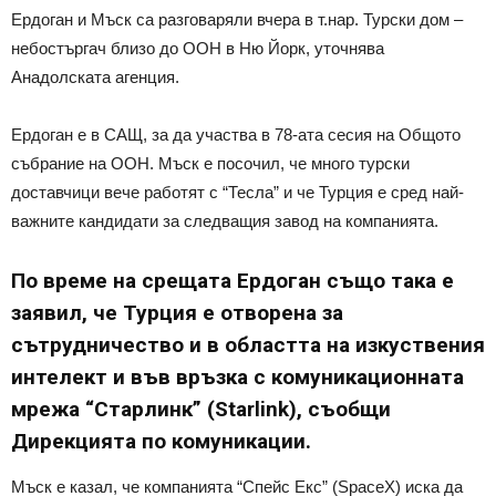
Ердоган и Мъск са разговаряли вчера в т.нар. Турски дом –
небостъргач близо до ООН в Ню Йорк, уточнява
Анадолската агенция.
Ердоган е в САЩ, за да участва в 78-ата сесия на Общото
събрание на ООН. Мъск е посочил, че много турски
доставчици вече работят с “Тесла” и че Турция е сред най-
важните кандидати за следващия завод на компанията.
По време на срещата Ердоган също така е
заявил, че Турция е отворена за
сътрудничество и в областта на изкуствения
интелект и във връзка с комуникационната
мрежа “Старлинк” (Starlink), съобщи
Дирекцията по комуникации.
Мъск е казал, че компанията “Спейс Екс” (SpaceX) иска да