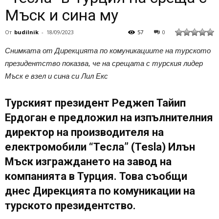
Мъск и сина му
От
budilnik
-
18/09/2023
57
0
Снимката от Дирекцията по комуникациите на турското
президентство показва, че на срещата с турския лидер
Мъск е взел и сина си Лил Екс
Турският президент Реджеп Тайип
Ердоган е предложил на изпълнителния
директор на производителя на
електромобили “Тесла” (Tesla) Илън
Мъск изграждането на завод на
компанията в Турция. Това съобщи
днес Дирекцията по комуникации на
турското президентство.