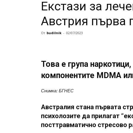
Екстази за леч
Австрия първа 
От
budilnik
-
02/07/2023
Това е група наркотици
компонентите MDMA ил
Снимка: БГНЕС
Австралия стана първата стр
психолозите да прилагат “ек
посттравматично стресово р