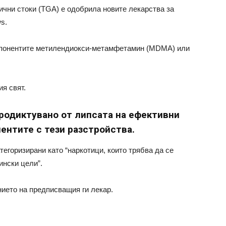
чни стоки (TGA) е одобрила новите лекарства за
s.
омпонентите метилендиокси-метамфетамин (MDMA) или
ия свят.
продиктувано от липсата на ефективни
ентите с тези разстройства.
тегоризирани като “наркотици, които трябва да се
ински цели”.
нието на предписващия ги лекар.