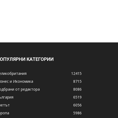
ОПУЛЯРНИ КАТЕГОРИИ
еликобритания
12415
изнес и Икономика
8715
одбрани от редактора
8086
ългария
6519
ветът
6056
вропа
5986