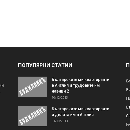
ПОПУЛЯРНИ СТАТИИ
П
Българските ми квартиранти
В
ни
в Англия и трудовите им
Б
,
навици 2
10/12/2013
П
Б
Българските ми квартиранти
и делата им в Англия
С
01/10/2013
Е