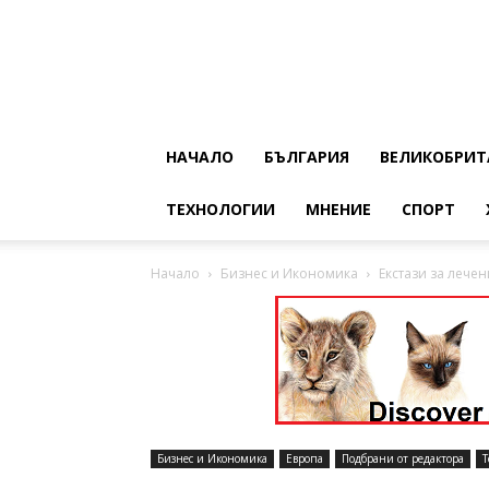
НАЧАЛО
БЪЛГАРИЯ
ВЕЛИКОБРИТ
ТЕХНОЛОГИИ
МНЕНИЕ
СПОРТ
Начало
Бизнес и Икономика
Екстази за лече
Бизнес и Икономика
Европа
Подбрани от редактора
Т