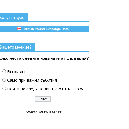
Валутен курс
British Pound Exchange Rate
Вашето мнение?
олко често следите новините от България?
Всеки ден
Само при важни събития
Почти не следя новините от България
Покажи резултатите