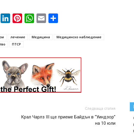
book
ssenger
Twitter
LinkedIn
Pinterest
WhatsApp
Email
Share
ази
лечение
Медицина
Медицинско наблюдение
тво
ПТСР
Следваща статия
Крал Чарлз III ще приеме Байдън в “Уиндзор”
на 10 юли