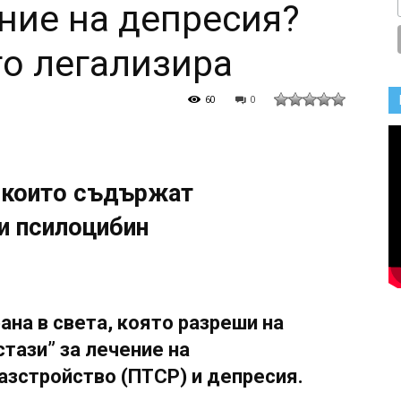
ение на депресия?
го легализира
60
0
, които съдържат
и псилоцибин
ана в света, която разреши на
стази” за лечение на
азстройство (ПТСР) и депресия.