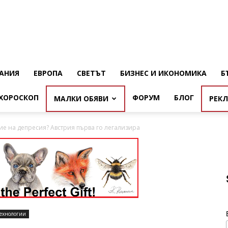
АНИЯ
ЕВРОПА
СВЕТЪТ
БИЗНЕС И ИКОНОМИКА
Б
ХОРОСКОП
ФОРУМ
БЛОГ
МАЛКИ ОБЯВИ
РЕК
ние на депресия? Австрия първа го легализира
ехнологии