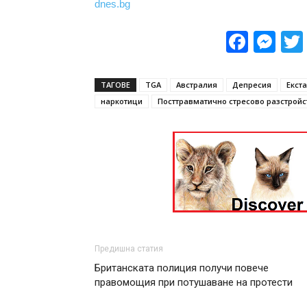
dnes.bg
Face
Me
ТАГОВЕ
TGA
Австралия
Депресия
Екст
наркотици
Посттравматично стресово разстройс
Предишна статия
Британската полиция получи повече
правомощия при потушаване на протести