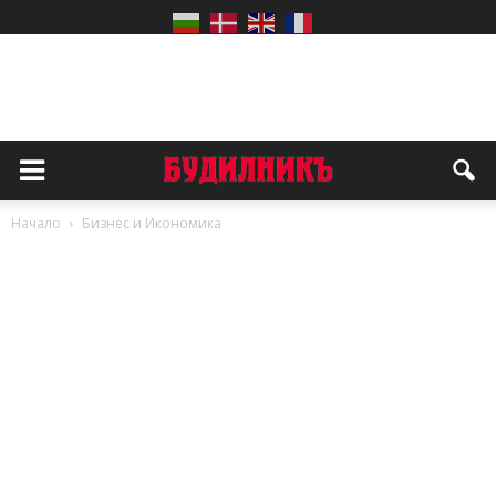
Начало
Бизнес и Икономика