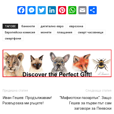
Facebook
Messenger
Twitter
LinkedIn
Pinterest
WhatsApp
Email
Sha
ТАГОВЕ
банкноти
дигитално евро
еврозона
Европейска комисия
монети
плащания
смарт часовници
смартфони
Предишна статия
Следваща статия
Иван Гешев: Продължавам!
“Мафиотски пазарлък”. Защо
Развързаха ми ръцете!
Гешев за първи път сам
заговори за Пеевски