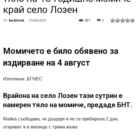
край село Лозен
От
budilnik
-
05/08/2023
307
0
Момичето е било обявено за
издирване на 4 август
Източник: БГНЕС
Врайона на село Лозен тази сутрин е
намерен тяло на момиче, предаде БНТ.
Майка съобщава, че дъщеря ѝ не се прибирала 2 дни,
откриват я в жилище с трима мъже