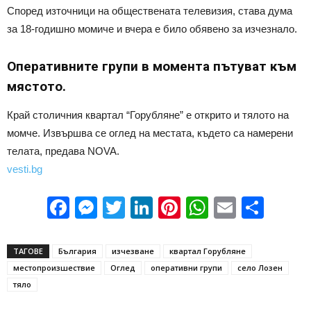
Според източници на обществената телевизия, става дума
за 18-годишно момиче и вчера е било обявено за изчезнало.
Оперативните групи в момента пътуват към
мястото.
Край столичния квартал “Горубляне” е открито и тялото на
момче. Извършва се оглед на местата, където са намерени
телата, предава NOVA.
vesti.bg
Facebook
Messenger
Twitter
LinkedIn
Pinterest
WhatsApp
Email
Sha
ТАГОВЕ
България
изчезване
квартал Горубляне
местопроизшествие
Оглед
оперативни групи
село Лозен
тяло