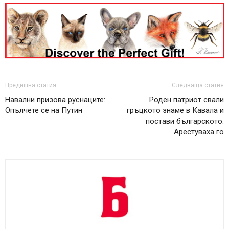
Предишна статия
Следваща статия
Навални призова руснаците:
Роден патриот свали
Опълчете се на Путин
гръцкото знаме в Кавала и
постави българското.
Арестуваха го