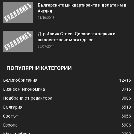
Българските ми квартиранти и делата им в
Англия
01/10/2013
Д-р Илиян Стоев: Дисковата херния и
шиповете вече могат да се…...
25/07/2014
ПОПУЛЯРНИ КАТЕГОРИИ
Великобритания
12415
Бизнес и Икономика
8715
Подбрани от редактора
8086
България
6519
Светът
6056
Европа
5986
Малки обяви
3293