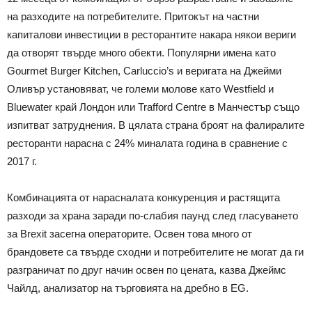
на разходите на потребителите. Притокът на частни
капиталови инвестиции в ресторантите накара някои вериги
да отворят твърде много обекти. Популярни имена като
Gourmet Burger Kitchen, Carluccio’s и веригата на Джейми
Оливър установяват, че големи молове като Westfield и
Bluewater край Лондон или Trafford Centre в Манчестър също
изпитват затруднения. В цялата страна броят на фалиралите
ресторанти нарасна с 24% миналата година в сравнение с
2017 г.
Комбинацията от нарасналата конкуренция и растящита
разходи за храна заради по-слабия паунд след гласуването
за Brexit засегна операторите. Освен това много от
брандовете са твърде сходни и потребителите не могат да ги
разграничат по друг начин освен по цената, казва Джеймс
Чайлд, анализатор на търговията на дребно в EG.