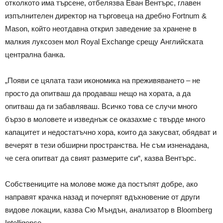
отколкото има търсене, отбелязва Еван Вентърс, главен
изпълнителен директор на търговеца на дребно Fortnum &
Mason, който неотдавна открил заведение за хранене в
малкия луксозен мол Royal Exchange срещу Английската
централна банка.
„Появи се цялата тази икономика на преживяването – не
просто да опитваш да продаваш нещо на хората, а да
опитваш да ги забавляваш. Всичко това се случи много
бързо в моловете и изведнъж се оказахме с твърде много
капацитет и недостатъчно хора, които да закусват, обядват и
вечерят в тези обширни пространства. Не съм изненадана,
че сега опитват да свият размерите си“, казва Вентърс.
Собствениците на молове може да постъпят добре, ако
направят крачка назад и почерпят вдъхновение от други
видове локации, казва Сю Мъндън, анализатор в Bloomberg
Intelligence.