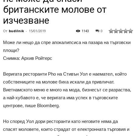
британските молове от
изчезване
От
budilnik
-
15/01/2019
1143
0
Може ли нещо да спре апокалипсиса на пазара на търговски
площи?
Снимка: Архив Ройтерс
Веригата ресторанти Pho на Стивън Уол е наемател, който
собствениците на молове биха искали да привличат.
Виетнамското меню е много на мода, бизнесът се разраства,
a най-хубавото e, че веригата има успех в търговските
центрове, пише Bloomberg.
Но според Уол дори ресторанти като неговите няма да
спасят моловете, които страдат от електронната търговия и