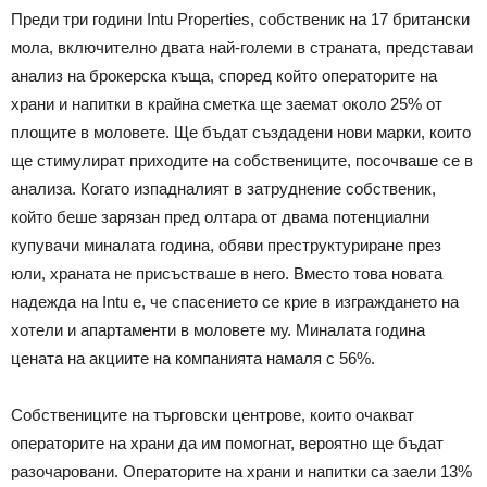
Преди три години Intu Properties, собственик на 17 британски
мола, включително двата най-големи в страната, представаи
анализ на брокерска къща, според който операторите на
храни и напитки в крайна сметка ще заемат около 25% от
площите в моловете. Ще бъдат създадени нови марки, които
ще стимулират приходите на собствениците, посочваше се в
анализа. Когато изпадналият в затруднение собственик,
който беше зарязан пред олтара от двама потенциални
купувачи миналата година, обяви преструктуриране през
юли, храната не присъстваше в него. Вместо това новата
надежда на Intu е, че спасението се крие в изграждането на
хотели и апартаменти в моловете му. Миналата година
цената на акциите на компанията намаля с 56%.
Собствениците на търговски центрове, които очакват
операторите на храни да им помогнат, вероятно ще бъдат
разочаровани. Операторите на храни и напитки са заели 13%