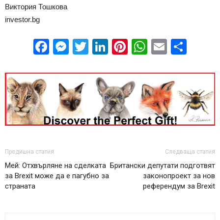
Виктория Тошкова
investor.bg
Facebook
Messenger
Twitter
LinkedIn
Pinterest
WhatsApp
Email
Sha
Предишна статия
Следваща статия
Мей: Отхвърляне на сделката
Британски депутати подготвят
за Brexit може да е пагубно за
законопроект за нов
страната
референдум за Brexit