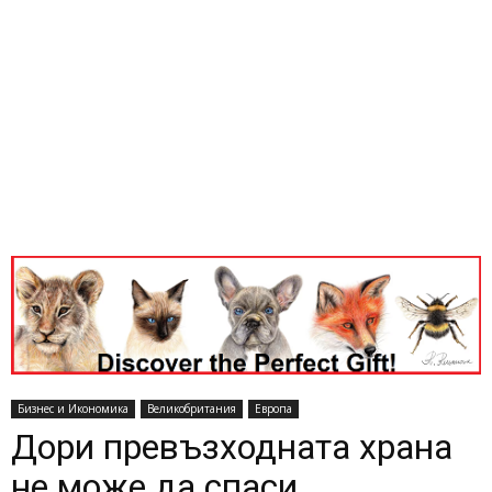
Бизнес и Икономика
Великобритания
Европа
Дори превъзходната храна
не може да спаси