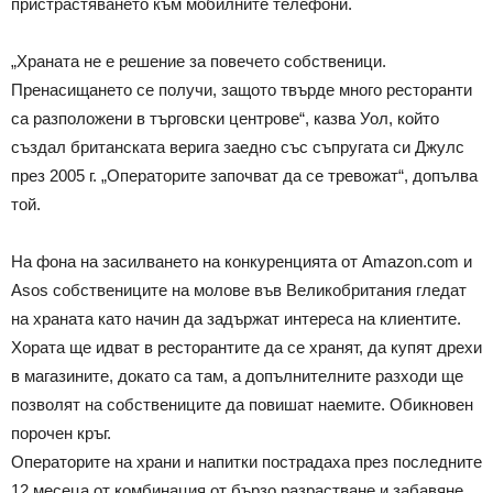
пристрастяването към мобилните телефони.
„Храната не е решение за повечето собственици.
Пренасищането се получи, защото твърде много ресторанти
са разположени в търговски центрове“, казва Уол, който
създал британската верига заедно със съпругата си Джулс
през 2005 г. „Операторите започват да се тревожат“, допълва
той.
На фона на засилването на конкуренцията от Amazon.com и
Asos собствениците на молове във Великобритания гледат
на храната като начин да задържат интереса на клиентите.
Хората ще идват в ресторантите да се хранят, да купят дрехи
в магазините, докато са там, а допълнителните разходи ще
позволят на собствениците да повишат наемите. Обикновен
порочен кръг.
Операторите на храни и напитки пострадаха през последните
12 месеца от комбинация от бързо разрастване и забавяне