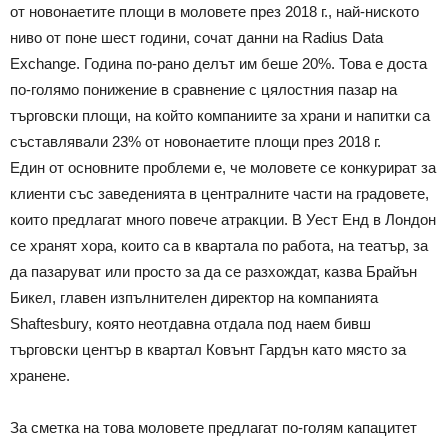
от новонаетите площи в моловете през 2018 г., най-ниското
ниво от поне шест години, сочат данни на Radius Data
Exchange. Година по-рано делът им беше 20%. Това е доста
по-голямо понижение в сравнение с цялостния пазар на
търговски площи, на който компаниите за храни и напитки са
съставлявали 23% от новонаетите площи през 2018 г.
Един от основните проблеми е, че моловете се конкурират за
клиенти със заведенията в централните части на градовете,
които предлагат много повече атракции. В Уест Енд в Лондон
се хранят хора, които са в квартала по работа, на театър, за
да пазаруват или просто за да се разхождат, казва Брайън
Бикел, главен изпълнителен директор на компанията
Shaftesbury, която неотдавна отдала под наем бивш
търговски център в квартал Ковънт Гардън като място за
хранене.
За сметка на това моловете предлагат по-голям капацитет