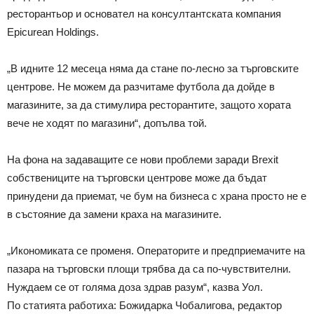
ресторантьор и основател на консултантската компания
Epicurean Holdings.
„В идните 12 месеца няма да стане по-лесно за търговските
центрове. Не можем да разчитаме футбола да дойде в
магазините, за да стимулира ресторантите, защото хората
вече не ходят по магазини“, допълва той.
На фона на задаващите се нови проблеми заради Brexit
собствениците на търговски центрове може да бъдат
принудени да приемат, че бум на бизнеса с храна просто не е
в състояние да замени краха на магазините.
„Икономиката се променя. Операторите и предприемачите на
пазара на търговски площи трябва да са по-чувствителни.
Нуждаем се от голяма доза здрав разум“, казва Уол.
По статията работиха: Божидарка Чобалигова, редактор