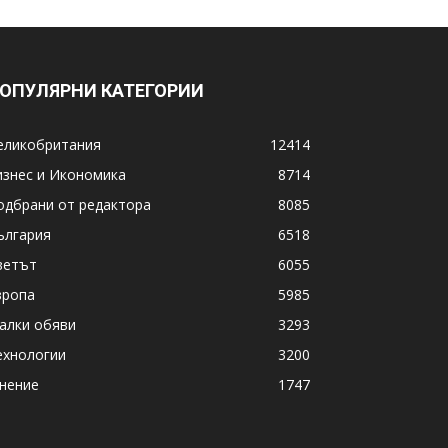
ОПУЛЯРНИ КАТЕГОРИИ
еликобритания
12414
изнес и Икономика
8714
одбрани от редактора
8085
ългария
6518
ветът
6055
вропа
5985
алки обяви
3293
ехнологии
3200
нение
1747