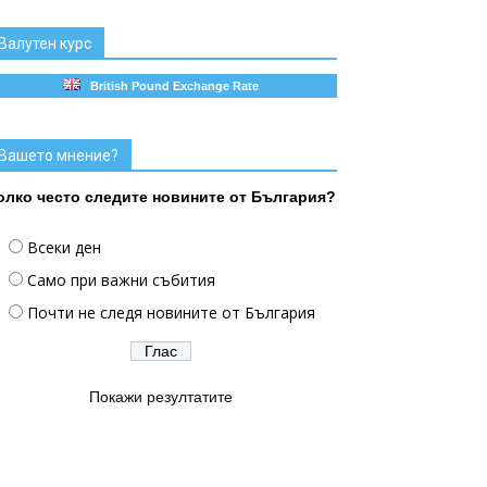
Валутен курс
British Pound Exchange Rate
Вашето мнение?
олко често следите новините от България?
Всеки ден
Само при важни събития
Почти не следя новините от България
Покажи резултатите