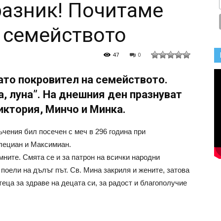
разник! Почитаме
 семейството
47
0
ато покровител на семейството.
, луна”. На днешния ден празнуват
иктория, Минчо и Минка.
ъчения бил посечен с меч в 296 година при
лециан и Максимиан.
ните. Смята се и за патрон на всички народни
, поели на дълъг път. Св. Мина закриля и жените, затова
теца за здраве на децата си, за радост и благополучие