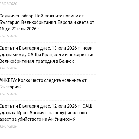
27/07/2026
Седмичен обзор: Най-важните новини от
България, Великобритания, Европа и света от
16 до 22 юли 2026 г.
22/07/2026
Светът и България днес, 13 юли 2026 г.: нови
удари между САЩ и Иран, жеги и пожари във
Великобритания, трагедия в Банкок
13/07/2026
АНКЕТА: Колко често следите новините от
България?
12/07/2026
Светът и България днес, 12 юли 2026 г.: САЩ
удариха Иран, Англия е на полуфинал, нов
арест за убийството на Ан Уидикомб
12/07/2026