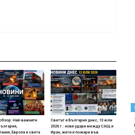
обзор: Най-важните
Светът и България днес, 13 юли
България,
2026 г.: нови удари между САЩ и
ания, Европа и света
Иран, жеги и пожари във