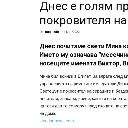
Днес е голям п
покровителя на
От
budilnik
-
11/11/2022
Днес почитаме свети Мина к
Името му означава “месечина
носещите имената Виктор, В
Мина бил войник в Египет. За вярата след м
управлението на римските императори Диок
Светецът е покровител на сираците и бездом
лечители, знахари, воини, както и на хората
на този ден те се молят пред иконата на све
на дома.
standartnews.com