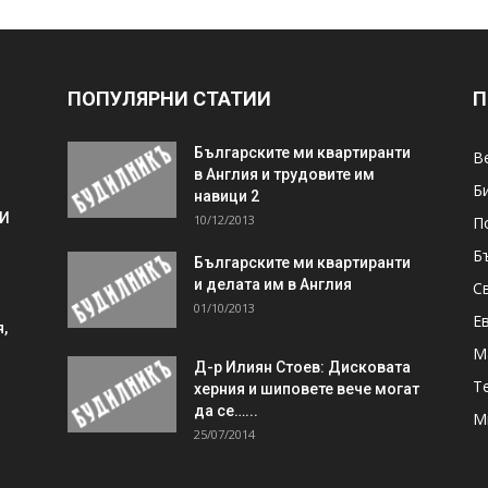
ПОПУЛЯРНИ СТАТИИ
П
Българските ми квартиранти
В
в Англия и трудовите им
Б
навици 2
 И
10/12/2013
П
Б
Българските ми квартиранти
и делата им в Англия
С
01/10/2013
Е
,
М
Д-р Илиян Стоев: Дисковата
Т
херния и шиповете вече могат
да се…...
М
25/07/2014