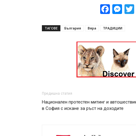
Face
Me
ТАГОВЕ
България
Вяра
ТРАДИЦИИ
Предишна статия
Национален протестен митинг и автошестви
в София с искане за ръст на доходите