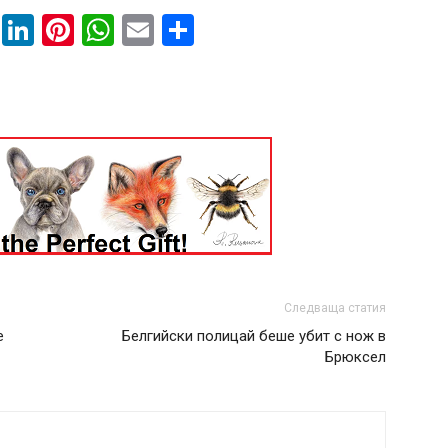
book
ssenger
Twitter
LinkedIn
Pinterest
WhatsApp
Email
Share
Следваща статия
е
Белгийски полицай беше убит с нож в
Брюксел