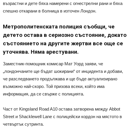
възрастни и дете бяха намерени с огнестрелни рани и бяха
спешно откарани в болница в източен Лондон.
Метрополитенската полиция съобщи, че
детето остава в сериозно състояние, докато
състоянието на другите жертви все още се
уточнява. Няма арестувани.
Заместник-помощник комисар Мат Уорд заяви, че
„лондончаните ще бъдат шокирани“ от инцидента и добави,
че разследването продължава и ще бъде актуализирано
възможно най-скоро. Той призова всеки, който има
информация, да се свърже с полицията.
Част от Kingsland Road A10 остава затворена между Abbot
Street и Shacklewell Lane с полицейски кордон на мястото в
четвъртък сутринта.