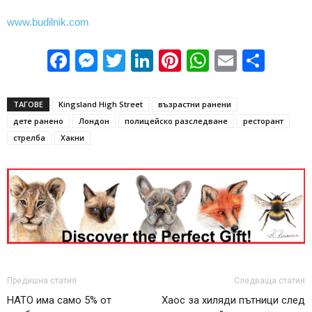
www.budilnik.com
Facebook
Messenger
Twitter
LinkedIn
Pinterest
WhatsApp
Email
Sha
ТАГОВЕ
Kingsland High Street
възрастни ранени
дете ранено
Лондон
полицейско разследване
ресторант
стрелба
Хакни
Предишна статия
Следваща статия
НАТО има само 5% от
Хаос за хиляди пътници след