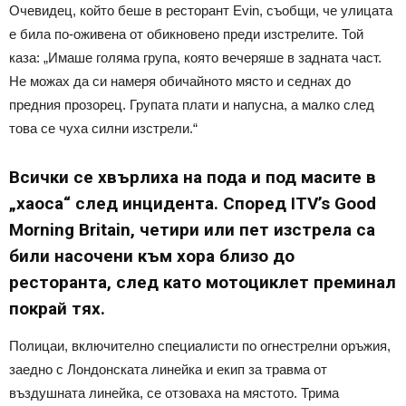
Очевидец, който беше в ресторант Evin, съобщи, че улицата
е била по-оживена от обикновено преди изстрелите. Той
каза: „Имаше голяма група, която вечеряше в задната част.
Не можах да си намеря обичайното място и седнах до
предния прозорец. Групата плати и напусна, а малко след
това се чуха силни изстрели.“
Всички се хвърлиха на пода и под масите в
„хаоса“ след инцидента. Според ITV’s Good
Morning Britain, четири или пет изстрела са
били насочени към хора близо до
ресторанта, след като мотоциклет преминал
покрай тях.
Полицаи, включително специалисти по огнестрелни оръжия,
заедно с Лондонската линейка и екип за травма от
въздушната линейка, се отзоваха на мястото. Трима