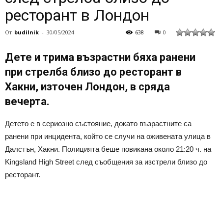
ресторант в Лондон
От
budilnik
-
30/05/2024
638
0
Дете и трима възрастни бяха ранени
при стрелба близо до ресторант в
Хакни, източен Лондон, в сряда
вечерта.
Детето е в сериозно състояние, докато възрастните са
ранени при инцидента, който се случи на оживената улица в
Далстън, Хакни. Полицията беше повикана около 21:20 ч. на
Kingsland High Street след съобщения за изстрели близо до
ресторант.