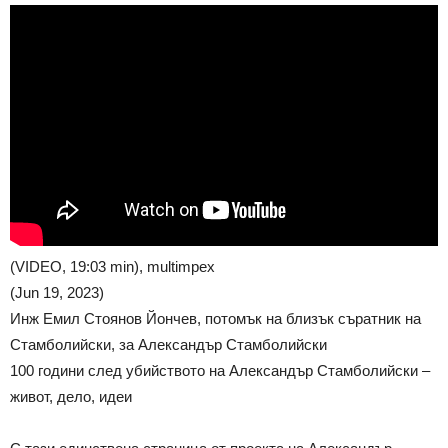
(VIDEO, 19:03 min), multimpex
(Jun 19, 2023)
Инж Емил Стоянов Йончев, потомък на близък съратник на
Стамболийски, за Александър Стамболийски
100 години след убийството на Александър Стамболийски –
живот, дело, идеи