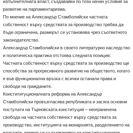
изпълнителната власт, създавайки по този начин условия за
развитие на парламентаризма.
По мнение на Александър Стамболийски частната
собственост върху средствата за производство трябва да
бъде ограничена, размерът се установява чрез съответното
законодателство.
Александър Стамболийски в своето литературно наследство
и политическа практика отстоява следната позиция:
Частната собственост върху средствата за производство ще
способства за прогресивното развитие на обществото, когато
е във функционална връзка с всички останали права и
свободи на гражданите.
Констититуционалната реформа на Александър
Стамболийски провъзгласява републиката и засяга основни
постулати на Търновската конституция – неограничена
свобода на частната собственост върху средствата за
производство, институцията на монархията, разделението на
властите, изменя се съдържанието на конституционните