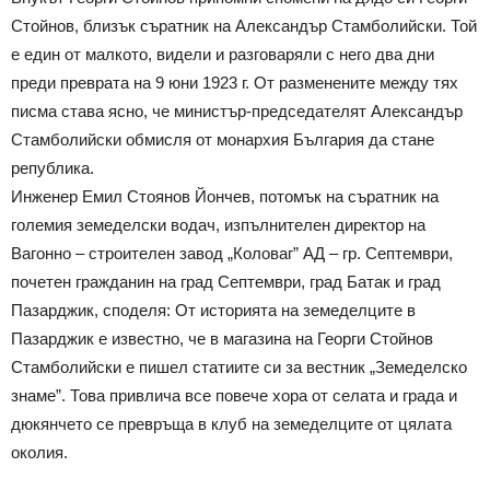
Стойнов, близък съратник на Александър Стамболийски. Той
е един от малкото, видели и разговаряли с него два дни
преди преврата на 9 юни 1923 г. От разменените между тях
писма става ясно, че министър-председателят Александър
Стамболийски обмисля от монархия България да стане
република.
Инженер Емил Стоянов Йончев, потомък на съратник на
големия земеделски водач, изпълнителен директор на
Вагонно – строителен завод „Коловаг” АД – гр. Септември,
почетен гражданин на град Септември, град Батак и град
Пазарджик, споделя: От историята на земеделците в
Пазарджик е известно, че в магазина на Георги Стойнов
Стамболийски е пишел статиите си за вестник „Земеделско
знаме”. Това привлича все повече хора от селата и града и
дюкянчето се превръща в клуб на земеделците от цялата
околия.