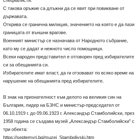
специалисти.
С такова оръжие са длъжни да се явят при повикване от
държавата.
Открива се гранична милиция, значението на която е да пази
границата от външни врагове.
Военният министър се назначава от Народното събрание,
като му се дадат и нежното число помощници.
Всеки народен представител е отговорен пред избирателите
си за обещанията си.
Избирателите имат власт, да ги отзовават по всяко време на
нарушение на обещанията пред избирателите.
В знак на признателност към делото на великия син на
България, лидер на БЗНС и министър-председател от
06.10.1919 г. до 09.06.1923 г. Александър Стамболийски, през
1958 година се създава музей „Александър Стамболийски” с
три обекта:
https://septemvri.bg/muzei_Stamboliyski.htm