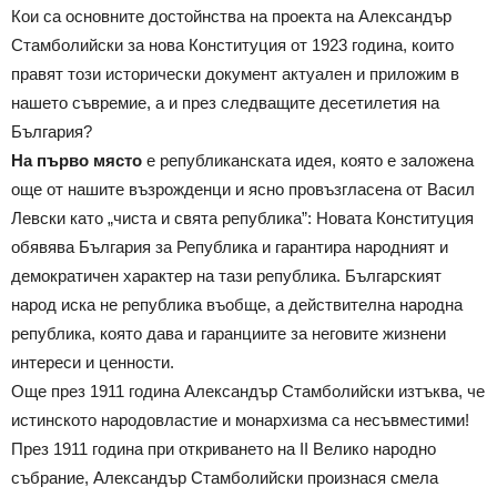
Кои са основните достойнства на проекта на Александър
Стамболийски за нова Конституция от 1923 година, които
правят този исторически документ актуален и приложим в
нашето съвремие, а и през следващите десетилетия на
България?
На първо място
е републиканската идея, която е заложена
още от нашите възрожденци и ясно провъзгласена от Васил
Левски като „чиста и свята република”: Новата Конституция
обявява България за Република и гарантира народният и
демократичен характер на тази република. Българският
народ иска не република въобще, а действителна народна
република, която дава и гаранциите за неговите жизнени
интереси и ценности.
Още през 1911 година Александър Стамболийски изтъква, че
истинското народовластие и монархизма са несъвместими!
През 1911 година при откриването на II Велико народно
събрание, Александър Стамболийски произнася смела