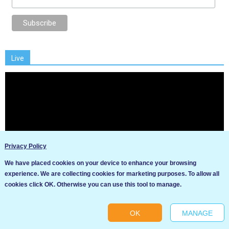
Live
Privacy Policy
We have placed cookies on your device to enhance your browsing
experience. We are collecting cookies for marketing purposes. To allow all
Ние използваме бисквитки за да подобрим услугите си. Ако
cookies click OK. Otherwise you can use this tool to manage.
продължите да посещавате този сайт, ние приемаме, че се
съгласявате с използването им.
OK
MANAGE
Ok