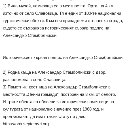
1) Вила-музей, намираща се в местността Юрта, на 4 км
източно от село Славовица. Тя е един от 100-те национални
туристически обекти. Към нея принадлежи стопанска сграда,
където се съхранява историческият кървав подпис на
Александър Стамболийски.
Историческият кървав подпис на Александър Стамболийски
2) Родна къща на Александър Стамболийски с двор,
разположена в село Славовица.
3) Паметник–костница на Александър Стамболийски в
местността „Янини грамади“, построен на 3 км. от селото.
И трите обекта са обявени за исторически паметници на
културата от национално значение през 1968 год. и
продължават да имат такъв статут и днес:
https://obs.septemvri.org