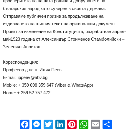
просперитета на нашата родина и добруването на
българския народ като суверен в своята държава.
Отправяме публичен призив за продължаване на
издирването на пълния текст на оригиналния документ
Проект за изменение на Конституцията, разработван април-
май1923 година от Александър Стоименов Стамболийски –
Зеленият Апостол!
Кореспонденция:
Професор д.пс.н. Илия Пеев
E-mail: ippeev@abv.bg
Mobile: + 359 898 359 647 (Viber & WhatsApp)
Home: + 359 52 757 472
Facebook
Messenger
Twitter
LinkedIn
Pinterest
WhatsApp
Email
Sha