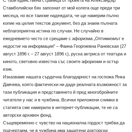
С тази единствена страница от проекта на Александър
Стамболийски бях запознат от мой колега още преди три
месеца, но все таихме надеждата, че ще намерим пълно
копие на целия текстов документ, без да знаем пълната
неблагоприятна истина по случая. Не случайно в
ежедневието често се срещаме с афоризма „Оптимизмът е
недостиг на информация” – Фаина Георгиевна Раневская (27
август 1896 г. – 27 август 1896 г.), руска актриса от театъра и
киното, световно известна със своите афоризми и остър
език.
Изказваме нашата сърдечна благодарност на госпожа Янка
Давчева, която фактически ни даде реалната възможност за
тази публикация и представянето й пред многобройните
читатели у нас и в чужбина. Всички приложени снимки в
статията сме намерили в интернет-публикации, те не са
авторски архивен фонд.
Същевременно с чувство на национална гордост трябва да
подчертаем, че в чужбина има защитени докторски