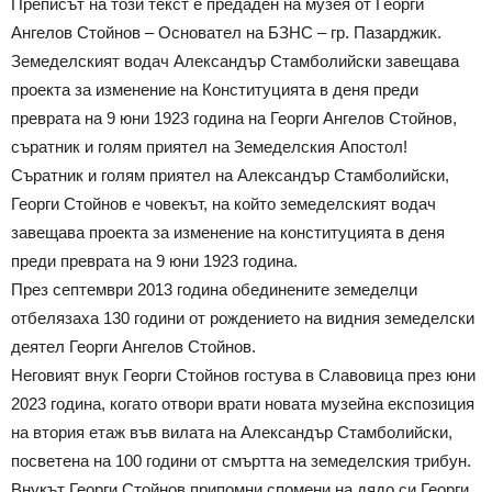
Преписът на този текст е предаден на музея от Георги
Ангелов Стойнов – Основател на БЗНС – гр. Пазарджик.
Земеделският водач Александър Стамболийски завещава
проекта за изменение на Конституцията в деня преди
преврата на 9 юни 1923 година на Георги Ангелов Стойнов,
съратник и голям приятел на Земеделския Апостол!
Съратник и голям приятел на Александър Стамболийски,
Георги Стойнов е човекът, на който земеделският водач
завещава проекта за изменение на конституцията в деня
преди преврата на 9 юни 1923 година.
През септември 2013 година обединените земеделци
отбелязаха 130 години от рождението на видния земеделски
деятел Георги Ангелов Стойнов.
Неговият внук Георги Стойнов гостува в Славовица през юни
2023 година, когато отвори врати новата музейна експозиция
на втория етаж във вилата на Александър Стамболийски,
посветена на 100 години от смъртта на земеделския трибун.
Внукът Георги Стойнов припомни спомени на дядо си Георги