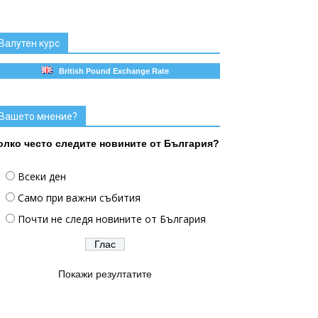
Валутен курс
British Pound Exchange Rate
Вашето мнение?
олко често следите новините от България?
Всеки ден
Само при важни събития
Почти не следя новините от България
Покажи резултатите