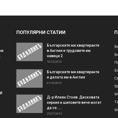
ПОПУЛЯРНИ СТАТИИ
П
Българските ми квартиранти
В
ни
в Англия и трудовите им
Б
,
навици 2
10/12/2013
П
Б
Българските ми квартиранти
и делата им в Англия
С
01/10/2013
Е
 И
М
Д-р Илиян Стоев: Дисковата
Т
херния и шиповете вече могат
да се…...
М
25/07/2014