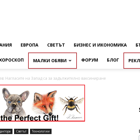
АНИЯ
ЕВРОПА
СВЕТЪТ
БИЗНЕС И ИКОНОМИКА
Б
ХОРОСКОП
ФОРУМ
БЛОГ
МАЛКИ ОБЯВИ
РЕК
ев: Нагласите на Запад са за задължително ваксиниране
дактора
Светът
Технологии