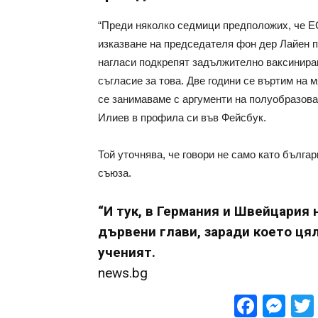
“Преди няколко седмици предположих, че Е
изказване на председателя фон дер Лайен 
нагласи подкрепят задължително ваксинира
съгласие за това. Две години се въртим на 
се занимаваме с аргументи на полуобразован
Илиев в профила си във Фейсбук.
Той уточнява, че говори не само като българ
съюза.
“И тук, в Германия и Швейцария 
дървени глави, заради което цял
ученият.
news.bg
Face
Me