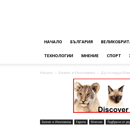
НАЧАЛО
БЪЛГАРИЯ
ВЕЛИКОБРИТ
ТЕХНОЛОГИИ
МНЕНИЕ
СПОРТ
Начало
Бизнес и Икономика
Д-р Аспарух Или
Бизнес и Икономика
Европа
Мнение
Подбрани от ре