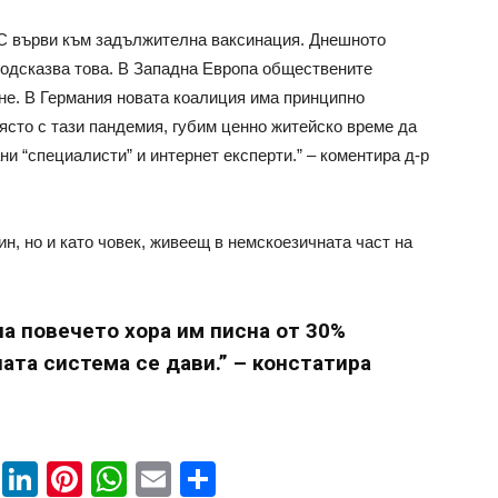
С върви към задължителна ваксинация. Днешното
подсказва това. В Западна Европа обществените
не. В Германия новата коалиция има принципно
място с тази пандемия, губим ценно житейско време да
и “специалисти” и интернет експерти.” – коментира д-р
ин, но и като човек, живеещ в немскоезичната част на
на повечето хора им писна от 30%
ата система се дави.” – констатира
book
ssenger
Twitter
LinkedIn
Pinterest
WhatsApp
Email
Share