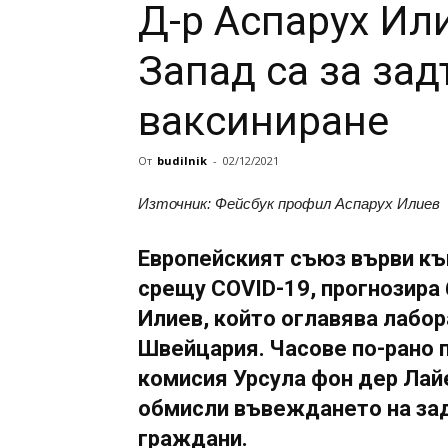
Д-р Аспарух Или
Запад са за за
ваксиниране
От
budilnik
-
02/12/2021
Източник: Фейсбук профил Аспарух Илиев
Европейският съюз върви к
срещу COVID-19, прогнозира 
Илиев, който оглавява лабор
Швейцария. Часове по-рано 
комисия Урсула фон дер Лайе
обмисли въвеждането на за
граждани.