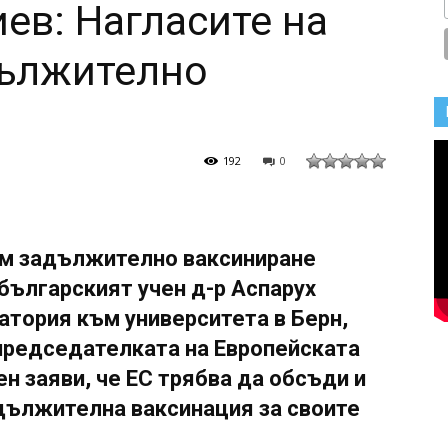
ев: Нагласите на
дължително
192
0
ъм задължително ваксиниране
българският учен д-р Аспарух
атория към университета в Берн,
председателката на Европейската
н заяви, че ЕС трябва да обсъди и
дължителна ваксинация за своите