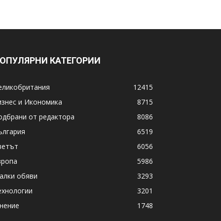
ОПУЛЯРНИ КАТЕГОРИИ
еликобритания
12415
изнес и Икономика
8715
одбрани от редактора
8086
ългария
6519
ветът
6056
вропа
5986
алки обяви
3293
ехнологии
3201
нение
1748