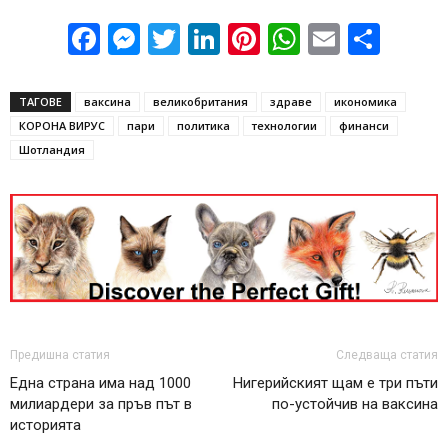
Facebook
Messenger
Twitter
LinkedIn
Pinterest
WhatsApp
Email
Sha
ТАГОВЕ
ваксина
великобритания
здраве
икономика
КОРОНА ВИРУС
пари
политика
технологии
финанси
Шотландия
Предишна статия
Следваща статия
Една страна има над 1000
Нигерийският щам е три пъти
милиардери за пръв път в
по-устойчив на ваксина
историята