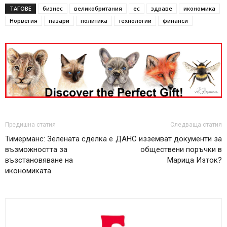
ТАГОВЕ
бизнес
великобритания
ес
здраве
икономика
Норвегия
пазари
политика
технологии
финанси
Предишна статия
Следваща статия
Тимерманс: Зелената сделка е
ДАНС изземват документи за
възможността за
обществени поръчки в
възстановяване на
Марица Изток?
икономиката