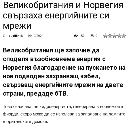
Великобритания и Норвегия
свързаха енергийните си
мрежи
От
budilnik
-
15/10/2021
159
0
Великобритания ще започне да
споделя възобновяема енергия с
Норвегия благодарение на пускането на
нов подводен захранващ кабел,
свързващ енергийните мрежи на двете
страни, предаде бТВ.
Това означава, че хидроенергията, генерирана в норвежките
фиорди, скоро може да се използва за запалване на лампите
в британските домове.