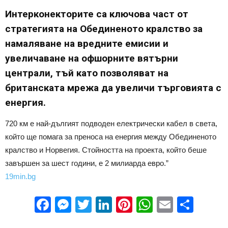
Интерконекторите са ключова част от
стратегията на Обединеното кралство за
намаляване на вредните емисии и
увеличаване на офшорните вятърни
централи, тъй като позволяват на
британската мрежа да увеличи търговията с
енергия.
720 км е най-дългият подводен електрически кабел в света,
който ще помага за преноса на енергия между Обединеното
кралство и Норвегия. Стойността на проекта, който беше
завършен за шест години, е 2 милиарда евро.”
19min.bg
Facebook
Messenger
Twitter
LinkedIn
Pinterest
WhatsApp
Email
Sha