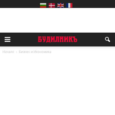
Начало
Бизнес и Икономика