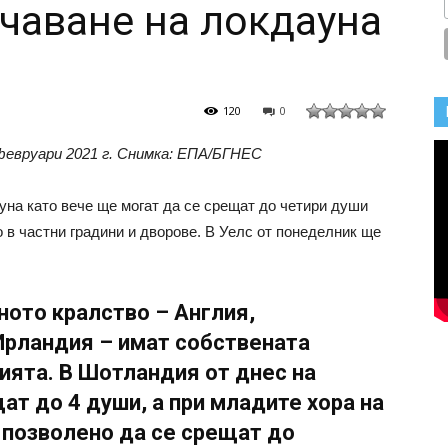
чаване на локдауна
120
0
евруари 2021 г. Снимка: ЕПА/БГНЕС
на като вече ще могат да се срещат до четири души
 в частни градини и дворове. В Уелс от понеделник ще
ното кралство – Англия,
Ирландия – имат собствената
ията. В Шотландия от днес на
ат до 4 души, а при младите хора на
е позволено да се срещат до