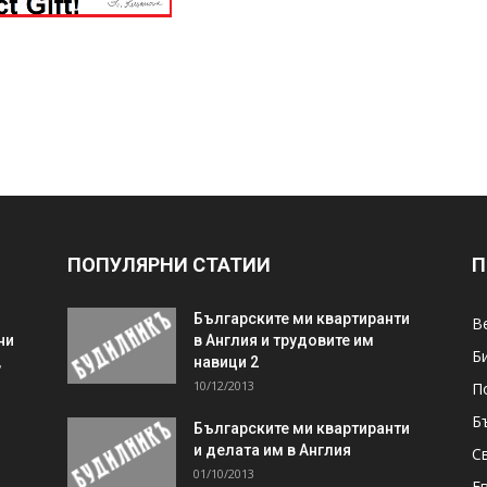
ПОПУЛЯРНИ СТАТИИ
П
Българските ми квартиранти
В
ни
в Англия и трудовите им
Б
,
навици 2
10/12/2013
П
Б
Българските ми квартиранти
и делата им в Англия
С
01/10/2013
Е