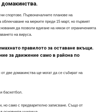
и домакинства.
тни спортове. Първоначалните планове на
облекчаване на мерките преди 15 март, но първият
нования да позволи вдигане на някои от ограниченията
аването на вируса.
емахнaто правилото за оставане вкъщи.
ние за движение само в района по
от две домакинства ще могат да се събират на
 и баскетбол.
, но само с предварително записване. Също от
 в основните училища.