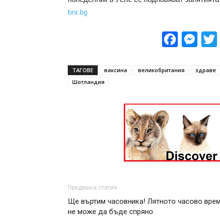
bnr.bg
Face
Me
ТАГОВЕ
ваксина
великобритания
здраве
Шотландия
Предишна статия
Ще въртим часовника! Лятното часово вре
не може да бъде спряно