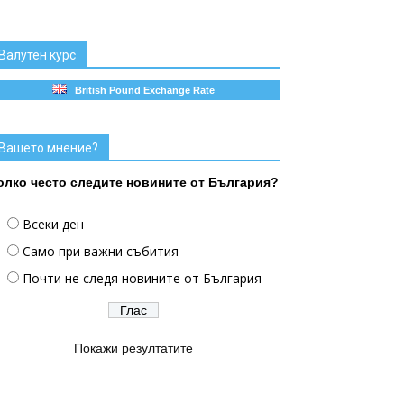
Валутен курс
British Pound Exchange Rate
Вашето мнение?
олко често следите новините от България?
Всеки ден
Само при важни събития
Почти не следя новините от България
Покажи резултатите