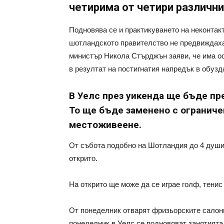
четирима от четири различн
Подновява се и практикуването на неконтак
шотландското правителство не предвиждаха 
министър Никола Стърджън заяви, че има ос
в резултат на постигнатия напредък в обузд
В Уелс през уикенда ще бъде пр
То ще бъде заменено с ограниче
местоживеене.
От събота подобно на Шотландия до 4 души 
открито.
На открито ще може да се играе голф, тенис
От понеделник отварят фризьорските салони
понеделник в Уелс се подновяват занятията