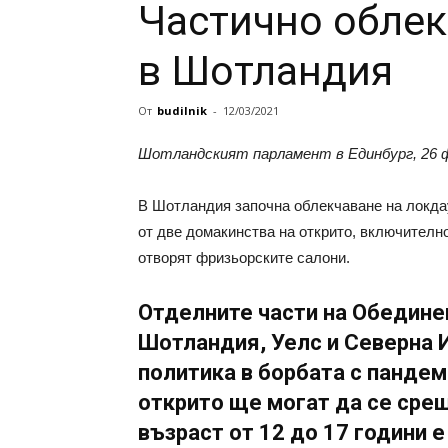
Частично облек
в Шотландия
От
budilnik
-
12/03/2021
Шотландският парламент в Единбург, 26 ф
В Шотландия започна облекчаване на локдау
от две домакинства на открито, включително
отворят фризьорските салони.
Отделните части на Обедине
Шотландия, Уелс и Северна 
политика в борбата с пандем
открито ще могат да се срещ
възраст от 12 до 17 години 