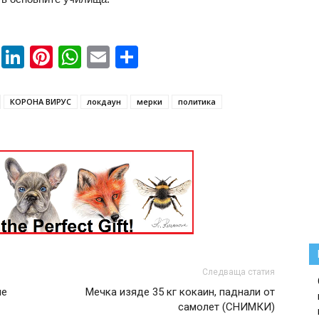
book
ssenger
Twitter
LinkedIn
Pinterest
WhatsApp
Email
Share
КОРОНА ВИРУС
локдаун
мерки
политика
Следваща статия
ме
Мечка изяде 35 кг кокаин, паднали от
самолет (СНИМКИ)