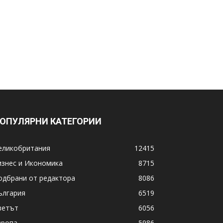
ОПУЛЯРНИ КАТЕГОРИИ
еликобритания
12415
изнес и Икономика
8715
одбрани от редактора
8086
ългария
6519
ветът
6056
вропа
5986