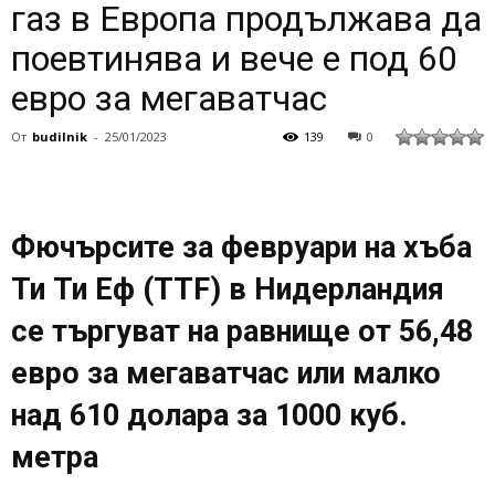
газ в Европа продължава да
поевтинява и вече е под 60
евро за мегаватчас
От
budilnik
-
25/01/2023
139
0
Фючърсите за февруари на хъба
Ти Ти Еф (TTF) в Нидерландия
се търгуват на равнище от 56,48
евро за мегаватчас или малко
над 610 долара за 1000 куб.
метра