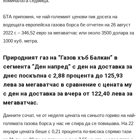
изминалата седмица.
БТА припомня, че най-големият ценови пик досега на
водещата европейска газова борса бе отчетен на 26 август
2022 г. – 346,52 евро за мегаватчас или около 3500 долара за
1000 куб. метра.
Природният газ на “Газов хъб Балкан” в
сегмента “Ден напред” с ден на доставка за
днес поскъпна с 2,88 процента до 125,93
лева за мегаватчас в сравнение с цената му
с ден на доставка за вчера от 122,40 лева за
мегаватчас.
Данните сочат, че от неделя цената на синьото гориво на най-
голямата газова борса у нас не спира да се повишава. На 22
януари цената беше с 0,21 процента по-висока спрямо тази