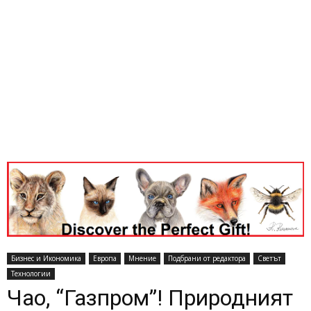
Бизнес и Икономика
Европа
Мнение
Подбрани от редактора
Светът
Технологии
Чао, “Газпром”! Природният