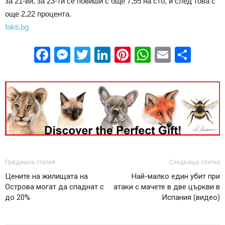
за 21-ви, за 23-ти се повиши с още 7,55 на сто, и след това с
още 2,22 процента.
fakti.bg
Facebook
Messenger
Twitter
LinkedIn
Pinterest
WhatsApp
Email
Sha
Предишна статия
Следваща статия
Цените на жилищата на
Най-малко един убит при
Острова могат да спаднат с
атаки с мачете в две църкви в
до 20%
Испания (видео)