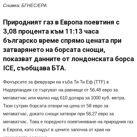
Снимка: БГНЕС/ЕРА
Природният газ в Европа поевтиня с
3,08 процента към 11:13 часа
българско време спрямо цената при
затварянето на борсата снощи,
показват данните от лондонската борса
ICE, съобщава БТА.
Фючърсите за февруари на хъба Ти Ти Еф (TTF) в
Нидерландия се търгуват на равнище от 56,48 евро за
мегаватчас или малко над 610 долара за 1000 куб. метра.
Тази сутрин борсата отвори на цена от 58 евро за
мегаватчас, докато снощи затвори при 58,27 евро за
мегаватчас. Това е поредното поевтиняване на природния газ
в Европа, като спадът в цените започна от края на