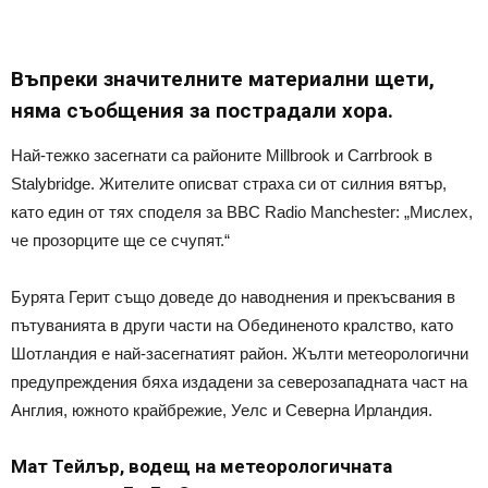
Въпреки значителните материални щети,
няма съобщения за пострадали хора.
Най-тежко засегнати са районите Millbrook и Carrbrook в
Stalybridge. Жителите описват страха си от силния вятър,
като един от тях споделя за BBC Radio Manchester: „Мислех,
че прозорците ще се счупят.“
Бурята Герит също доведе до наводнения и прекъсвания в
пътуванията в други части на Обединеното кралство, като
Шотландия е най-засегнатият район. Жълти метеорологични
предупреждения бяха издадени за северозападната част на
Англия, южното крайбрежие, Уелс и Северна Ирландия.
Мат Тейлър, водещ на метеорологичната