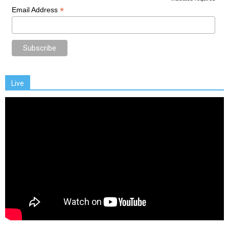
*
Email Address
Live