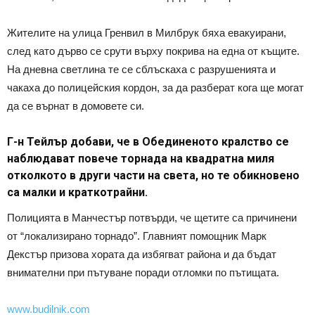
Жителите на улица Гренвил в Милбрук бяха евакуирани,
след като дърво се срути върху покрива на една от къщите.
На дневна светлина те се сблъскаха с разрушенията и
чакаха до полицейския кордон, за да разберат кога ще могат
да се върнат в домовете си.
Г-н Тейлър добави, че в Обединеното кралство се
наблюдават повече торнада на квадратна миля
отколкото в други части на света, но те обикновено
са малки и краткотрайни.
Полицията в Манчестър потвърди, че щетите са причинени
от “локализирано торнадо”. Главният помощник Марк
Декстър призова хората да избягват района и да бъдат
внимателни при пътуване поради отломки по пътищата.
www.budilnik.com