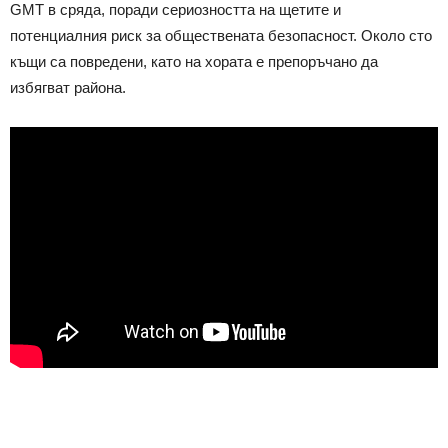
GMT в сряда, поради сериозността на щетите и
потенциалния риск за обществената безопасност. Около сто
къщи са повредени, като на хората е препоръчано да
избягват района.