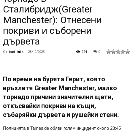
Сталибридж(Greater
Manchester): Отнесени
покриви и съборени
дървета
От
budilnik
-
28/12/2023
274
0
По време на бурята Герит, която
връхлетя Greater Manchester, малко
торнадо причини значителни щети,
откъсвайки покриви на къщи,
събаряйки дървета и рушейки стени.
Полицията в Tameside обяви голям инцидент около 23:45