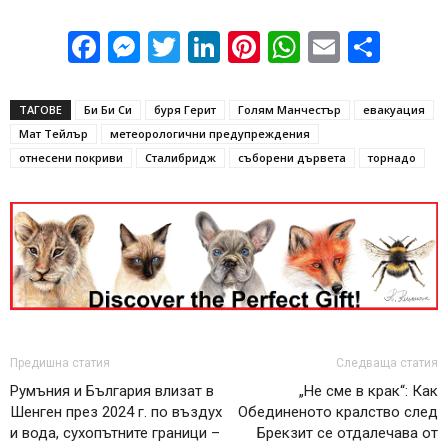
Facebook
Messenger
Twitter
LinkedIn
Pinterest
WhatsApp
Email
Sha
ТАГОВЕ
Би Би Си
буря Герит
Голям Манчестър
евакуация
Мат Тейлър
метеорологични предупреждения
отнесени покриви
Сталибридж
съборени дървета
торнадо
Предишна статия
Следваща статия
Румъния и България влизат в
„Не сме в крак“: Как
Шенген през 2024 г. по въздух
Обединеното кралство след
и вода, сухопътните граници –
Брекзит се отдалечава от