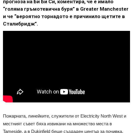
прогноза на Би Би Си, коментира, че е имало
“голяма гръмотевична буря” в Greater Manchester
и че “вероятно торнадото е причинило щетите в
Сталибридж”.
Пожарната, линейките, служители от Electricity North West и
местният съвет бяха извикани на множество места в
Tameside, а в Dukinfield беше създаден център за почивка.