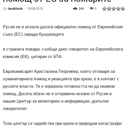
От
budilnik
-
10/08/2010
264
0
Русия не е искала досега официално помощ от Европейския
съюз (ЕС) заради бушуващите
в страната пожари, съобщи днес говорител на Европейската
комисия (ЕК), цитиран от БТА.
Еврокомисарят Кристалина Георгиева, която отговаря за
хуманитарната помощ и реакцията при кризи, е в контакт с
руските власти. Тя е изразила готовността ни да окажем
помощ. Досега обаче не е отправено искане от Русия в
нашия Център за мониторинг и информация, допълни
говорителят.
Този център се задейства при кризи и природни катастрофи