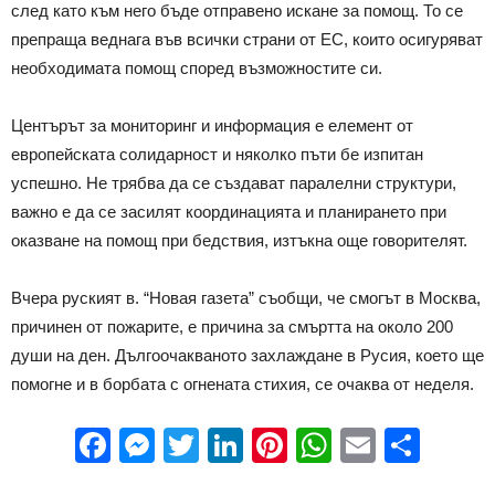
след като към него бъде отправено искане за помощ. То се
препраща веднага във всички страни от ЕС, които осигуряват
необходимата помощ според възможностите си.
Центърът за мониторинг и информация е елемент от
европейската солидарност и няколко пъти бе изпитан
успешно. Не трябва да се създават паралелни структури,
важно е да се засилят координацията и планирането при
оказване на помощ при бедствия, изтъкна още говорителят.
Вчера руският в. “Новая газета” съобщи, че смогът в Москва,
причинен от пожарите, е причина за смъртта на около 200
души на ден. Дългоочакваното захлаждане в Русия, което ще
помогне и в борбата с огнената стихия, се очаква от неделя.
Facebook
Messenger
Twitter
LinkedIn
Pinterest
WhatsApp
Email
Sha