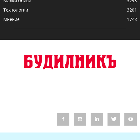
Малки обяви
3293
Технологии
3201
Мнение
1748