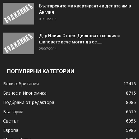
Българските ми квартиранти и делата им в
Англия
01/10/2013
Д-р Илиян Стоев: Дисковата херния и
шиповете вече могат да се…...
25/07/2014
ПОПУЛЯРНИ КАТЕГОРИИ
Великобритания
12415
Бизнес и Икономика
8715
Подбрани от редактора
8086
България
6519
Светът
6056
Европа
5986