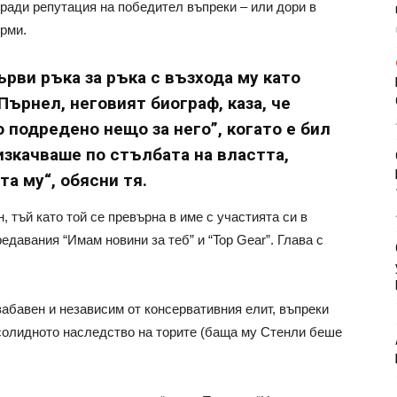
гради репутация на победител въпреки – или дори в
рми.
ви ръка за ръка с възхода му като
ърнел, неговият биограф, каза, че
 подредено нещо за него”, когато е бил
изкачваше по стълбата на властта,
та му“, обясни тя.
, тъй като той се превърна в име с участията си в
давания “Имам новини за теб” и “Top Gear”. Глава с
забавен и независим от консервативния елит, въпреки
 солидното наследство на торите (баща му Стенли беше