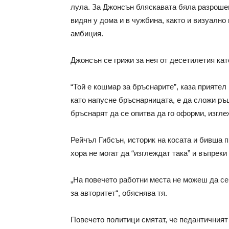
лула. За Джонсън бляскавата бяла разрошен
видян у дома и в чужбина, както и визуалн
амбиция.
Джонсън се грижи за нея от десетилетия кат
“Той е кошмар за бръснарите”, каза приятел
като напусне бръснарницата, е да сложи ръце
бръснарят да се опитва да го оформи, изгле
Рейчъл Гибсън, историк на косата и бивша п
хора не могат да “изглеждат така” и въпреки
„На повечето работни места не можеш да с
за авторитет“, обяснява тя.
Повечето политици смятат, че педантичният