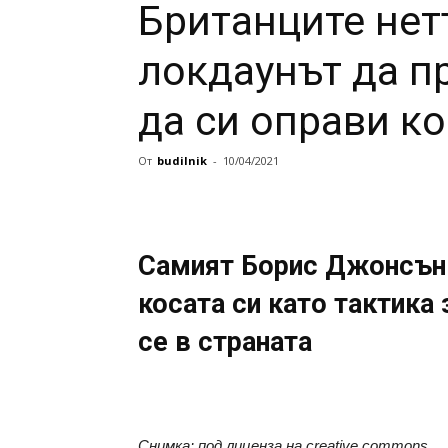
Британците не
локдаунът да 
да си оправи к
От
budilnik
-
10/04/2021
Самият Борис Джонсън 
косата си като тактика
се в страната
Снимка: под лиценза на creative commons