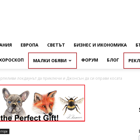
АНИЯ
ЕВРОПА
СВЕТЪТ
БИЗНЕС И ИКОНОМИКА
Б
ХОРОСКОП
ФОРУМ
БЛОГ
МАЛКИ ОБЯВИ
РЕК
рпеливи локдаунът да приключи и Джонсън да си оправи косата
ктора