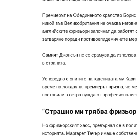
Премиерът на Обединеното кралство Борис Д
никой във Великобритания не очаква негови
английските фризьори започнат да работят
затваряне поради противоепидемичните мер
Самият Джонсън не се срамува да използва 
в страната.
Успоредно с опитите на годеницата му Кари
време на локдауна, премиерът призна, че ме
поставили в остра нужда от професионалист
“Страшно ми трябва фризьор”
Но фризьорският хаос, превърнал се в поли
историята. Маргарет Тачър имаше собствен