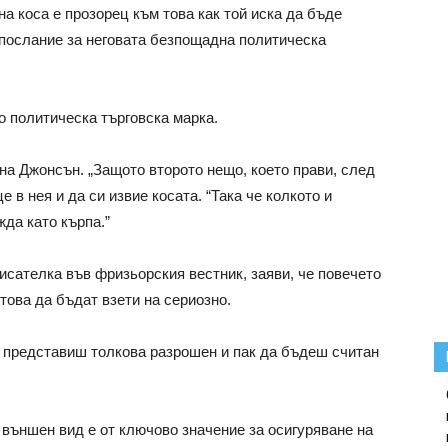
а коса е прозорец към това как той иска да бъде
о послание за неговата безпощадна политическа
о политическа търговска марка.
 на Джонсън. „Защото второто нещо, което прави, след
 в нея и да си извие косата. “Така че колкото и
жда като кърпа.”
исателка във фризьорския вестник, заяви, че повечето
 това да бъдат взети на сериозно.
е представиш толкова разрошен и пак да бъдеш считан
 външен вид е от ключово значение за осигуряване на