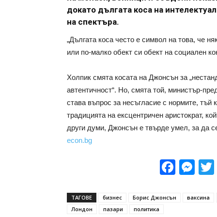
докато дългата коса на интелектуал
на спектъра.
„Дългата коса често е символ на това, че н
или по-малко обект си обект на социален ко
Холпик смята косата на Джонсън за „нестан
автентичност“. Но, смята той, министър-пре
става въпрос за несъгласие с нормите, тъй 
традицията на ексцентричен аристократ, кой
други думи, Джонсън е твърде умел, за да с
econ.bg
Face
Me
ТАГОВЕ
бизнес
Борис Джонсън
ваксина
Лондон
пазари
политика