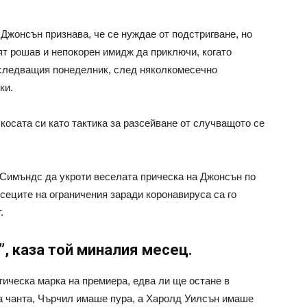
жонсън признава, че се нуждае от подстригване, но
ят рошав и непокорен имидж да приключи, когато
 следващия понеделник, след няколкомесечно
ки.
косата си като тактика за разсейване от случващото се
 Симъндс да укроти веселата прическа на Джонсън по
сеците на ограничения заради коронавируса са го
.
, каза той миналия месец.
тическа марка на премиера, едва ли ще остане в
а чанта, Чърчил имаше пура, а Харолд Уилсън имаше