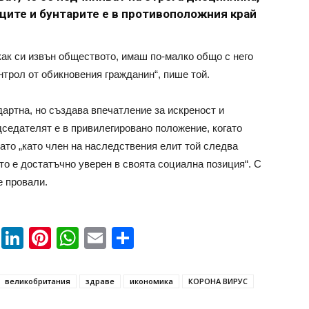
ците и бунтарите е в противоположния край
якак си извън обществото, имаш по-малко общо с него
нтрол от обикновения гражданин“, пише той.
дартна, но създава впечатление за искреност и
дседателят е в привилегировано положение, когато
като „като член на наследствения елит той следва
то е достатъчно уверен в своята социална позиция“. С
е провали.
book
ssenger
Twitter
LinkedIn
Pinterest
WhatsApp
Email
Share
великобритания
здраве
икономика
КОРОНА ВИРУС