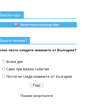
Валутен курс
British Pound Exchange Rate
Вашето мнение?
олко често следите новините от България?
Всеки ден
Само при важни събития
Почти не следя новините от България
Покажи резултатите