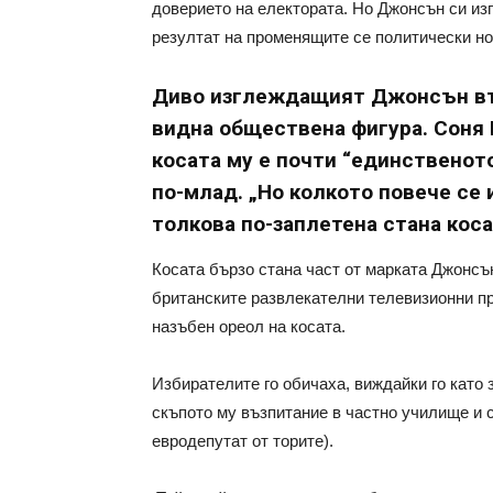
доверието на електората. Но Джонсън си из
резултат на променящите се политически но
Диво изглеждащият Джонсън вър
видна обществена фигура. Соня П
косата му е почти “единственото
по-млад. „Но колкото повече се 
толкова по-заплетена стана коса
Косата бързо стана част от марката Джонсън
британските развлекателни телевизионни пре
назъбен ореол на косата.
Избирателите го обичаха, виждайки го като 
скъпото му възпитание в частно училище и
евродепутат от торите).