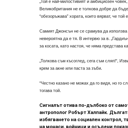
„Той е най-милостивият и амбициозен човек,
Великобритания не е толкова добре да бъде
“обезоръжава” хората, които вярват, че той 
Самият Джонсън не се срамува да използва 
невероятна да е тя. В интервю за в. „Гардиън
за косата, като настоя, че няма представа 
„Толкова съм късоглед, сега съм сляп!“, Изв
крем за акне или паста за зъби.
“Честно казано не можах да го видя, но го с
тогава той.
Сигналът отива по-дълбоко от само
антрополог Робърт Халпайк. Дългат
избягването на социален контрол, т
на монаси, войници и осъдени показ