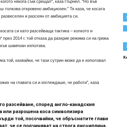
 когото някога съм срещал“, каза Пърнел. “Но във
ш толкова откровено амбициозен.” Тя каза, че косата
е развеселен и разсеян от амбицията си.
косата си като разсейваща тактика – колкото и
“ през 2014 г. той отказа да разкрие режима си на грижа
какъв шампоан използва.
К
ика той, казвайки, че тази сутрин може да е използвал
ложих на главата си и изглеждаше, че работи”, каза
то разсейване, според англо-канадския
а или разрошена коса символизира
върди той, посочвайки, че обръснатите глави
ват, че се подчиняват на строга дисциплина,