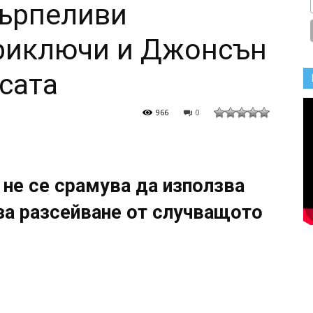
търпеливи
приключи и Джонсън
осата
966
0
не се срамува да използва
 за разсейване от случващото