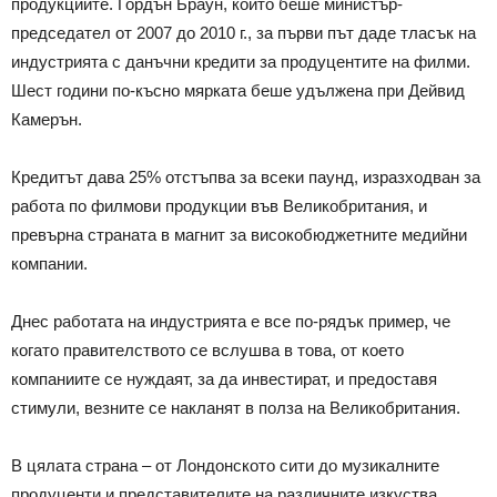
продукциите. Гордън Браун, който беше министър-
председател от 2007 до 2010 г., за първи път даде тласък на
индустрията с данъчни кредити за продуцентите на филми.
Шест години по-късно мярката беше удължена при Дейвид
Камерън.
Кредитът дава 25% отстъпва за всеки паунд, изразходван за
работа по филмови продукции във Великобритания, и
превърна страната в магнит за високобюджетните медийни
компании.
Днес работата на индустрията е все по-рядък пример, че
когато правителството се вслушва в това, от което
компаниите се нуждаят, за да инвестират, и предоставя
стимули, везните се накланят в полза на Великобритания.
В цялата страна – от Лондонското сити до музикалните
продуценти и представителите на различните изкуства,