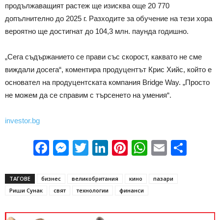
продължаващият растеж ще изисква още 20 770
допълнително до 2025 г. Разходите за обучение на тези хора
вероятно ще достигнат до 104,3 млн. паунда годишно.
„Сега съдържанието се прави със скорост, каквато не сме
виждали досега“, коментира продуцентът Крис Хийс, който е
основател на продуцентската компания Bridge Way. „Просто
не можем да се справим с търсенето на умения“.
investor.bg
Facebook
Messenger
Twitter
LinkedIn
Pinterest
WhatsApp
Email
Sha
ТАГОВЕ
бизнес
великобритания
кино
пазари
Риши Сунак
свят
технологии
финанси