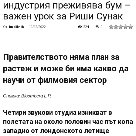
индустрия преживява бум –
важен урок за Риши Сунак
От
budilnik
-
10/12/2022
224
0
Правителството няма план за
растеж и може би има какво да
научи от филмовия сектор
Снимка: Bloomberg L.P.
Четири звукови студиа изникват в
полетата на около половин час път кола
западно от лондонското летище