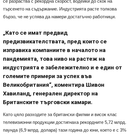
се разраства с рекордна скорост, водейки до скок на
търсенето на съдържание. Индустрията расте толкова
бързо, че не успява да намери достатъчно работници.
„Като се имат предвид
предизвикателствата, пред които се
изправиха компаниите в началото на
пандемията, това ниво на растеж на
индустрията е забележително и е един от
големите примери за успех във
Великобритания“, коментира Шивон
Хавиланд, генерален директор на
Британските търговски камари.
Като цяло разходите за британски филми и висок клас
телевизионни продукции достигнаха рекордните 5,72 млрд.
паунда (6,9 млрд. долара) тази година до юни, което е с 3%