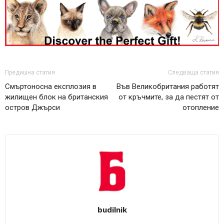
Предишна статия
Следваща статия
Смъртоносна експлозия в
Във Великобритания работят
жилищен блок на британския
от кръчмите, за да пестят от
остров Джърси
отопление
budilnik