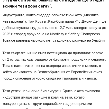
всички тези хора сега?“.
Индустрията, която създаде блокбъстъри като „Мисията
невъзможна“ с Том Круз и „Карибски пирати“ с Джони Деп, ще
добави звукови студиа с площ от 2,7 млн. квадратни фута до
2025 г. според проучване на Nordicity и Saffery Champness.
Това се равнява на около пет стадиона с размера на Уембли.
Тези съоръжения ще имат потенциала да привличат повече
от 2 млрд. паунда годишно от филмови продукции и сериали.
Това е важен източник на входящи инвестиции в момент, в
който излизането на Великобритания от Европейския съюз
породи опасения относно спада на търговията и износа.
Този успех невинаги е бил сигурен. Британската филмова
индустрия имаше затишие в края на века, когато
конкуренцията от други европейски градове примами