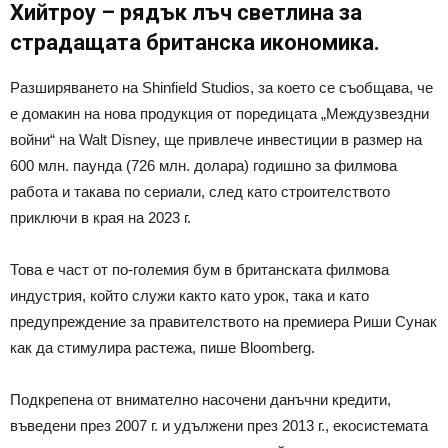
Хийтроу – рядък лъч светлина за
страдащата британска икономика.
Разширяването на Shinfield Studios, за което се съобщава, че
е домакин на нова продукция от поредицата „Междузвездни
войни“ на Walt Disney, ще привлече инвестиции в размер на
600 млн. паунда (726 млн. долара) годишно за филмова
работа и такава по сериали, след като строителството
приключи в края на 2023 г.
Това е част от по-големия бум в британската филмова
индустрия, който служи както като урок, така и като
предупреждение за правителството на премиера Риши Сунак
как да стимулира растежа, пише Bloomberg.
Подкрепена от внимателно насочени данъчни кредити,
въведени през 2007 г. и удължени през 2013 г., екосистемата