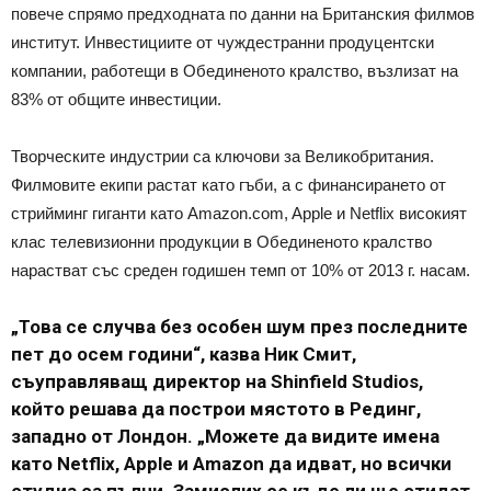
повече спрямо предходната по данни на Британския филмов
институт. Инвестициите от чуждестранни продуцентски
компании, работещи в Обединеното кралство, възлизат на
83% от общите инвестиции.
Творческите индустрии са ключови за Великобритания.
Филмовите екипи растат като гъби, а с финансирането от
стрийминг гиганти като Amazon.com, Apple и Netflix високият
клас телевизионни продукции в Обединеното кралство
нарастват със среден годишен темп от 10% от 2013 г. насам.
„Това се случва без особен шум през последните
пет до осем години“, казва Ник Смит,
съуправляващ директор на Shinfield Studios,
който решава да построи мястото в Рединг,
западно от Лондон. „Можете да видите имена
като Netflix, Apple и Amazon да идват, но всички
студиа са пълни. Замислих се къде ли ще отидат