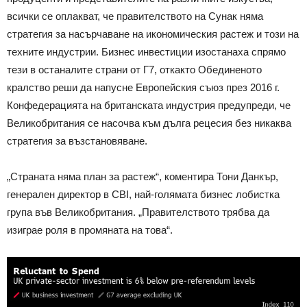
всички се оплакват, че правителството на Сунак няма
стратегия за насърчаване на икономическия растеж и този на
техните индустрии. Бизнес инвестиции изостанаха спрямо
тези в останалите страни от Г7, откакто Обединеното
кралство реши да напусне Европейския съюз през 2016 г.
Конфедерацията на британската индустрия предупреди, че
Великобритания се насочва към дълга рецесия без никаква
стратегия за възстановяване.
„Страната няма план за растеж“, коментира Тони Данкър,
генерален директор в CBI, най-голямата бизнес лобистка
група във Великобритания. „Правителството трябва да
изиграе роля в промяната на това“.