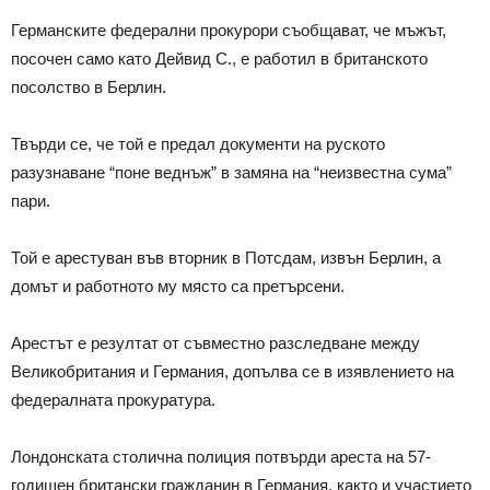
Германските федерални прокурори съобщават, че мъжът,
посочен само като Дейвид С., е работил в британското
посолство в Берлин.
Твърди се, че той е предал документи на руското
разузнаване “поне веднъж” в замяна на “неизвестна сума”
пари.
Той е арестуван във вторник в Потсдам, извън Берлин, а
домът и работното му място са претърсени.
Арестът е резултат от съвместно разследване между
Великобритания и Германия, допълва се в изявлението на
федералната прокуратура.
Лондонската столична полиция потвърди ареста на 57-
годишен британски гражданин в Германия, както и участието