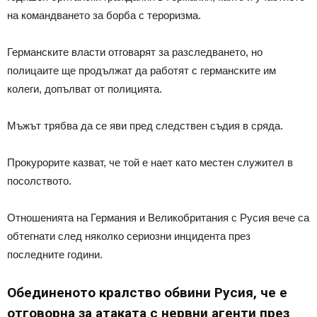
на командването за борба с тероризма.
Германските власти отговарят за разследването, но
полицаите ще продължат да работят с германските им
колеги, допълват от полицията.
Мъжът трябва да се яви пред следствен съдия в сряда.
Прокурорите казват, че той е нает като местен служител в
посолството.
Отношенията на Германия и Великобритания с Русия вече са
обтегнати след няколко сериозни инцидента през
последните години.
Обединеното кралство обвини Русия, че е
отговорна за атаката с нервни агенти през