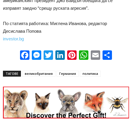
американският президент Джо Байдън обещаха да се
изправят заедно “срещу руската агресия”.
По статията работиха: Миглена Иванова, редактор
Десислава Попова
investor.bg
Facebook
Messenger
Twitter
LinkedIn
Pinterest
WhatsApp
Email
Sha
ТАГОВЕ
великобритания
Германия
политика