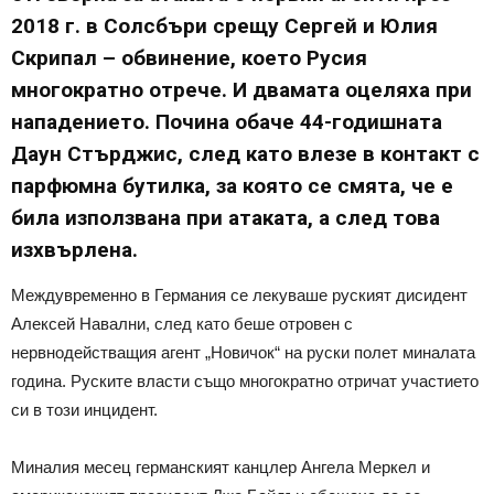
2018 г. в Солсбъри срещу Сергей и Юлия
Скрипал – обвинение, което Русия
многократно отрече. И двамата оцеляха при
нападението. Почина обаче 44-годишната
Даун Стърджис, след като влезе в контакт с
парфюмна бутилка, за която се смята, че е
била използвана при атаката, а след това
изхвърлена.
Междувременно в Германия се лекуваше руският дисидент
Алексей Навални, след като беше отровен с
нервнодействащия агент „Новичок“ на руски полет миналата
година. Руските власти също многократно отричат ​​участието
си в този инцидент.
Миналия месец германският канцлер Ангела Меркел и