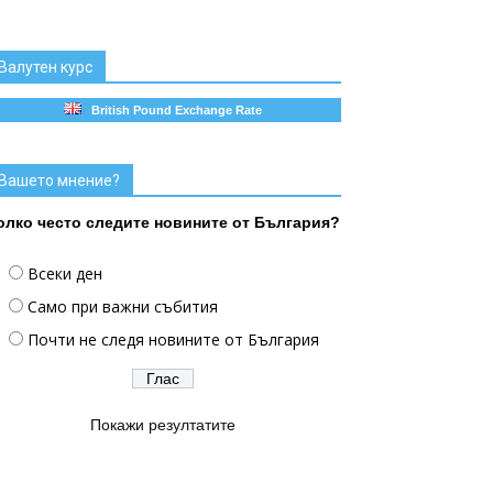
Валутен курс
British Pound Exchange Rate
Вашето мнение?
олко често следите новините от България?
Всеки ден
Само при важни събития
Почти не следя новините от България
Покажи резултатите