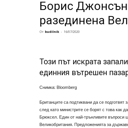
Борис Джонсън
разединена Ве
От
budilnik
-
16/07/2020
Този път искрата запал
единния вътрешен паза
Снимка: Bloomberg
Британците са подтиквани да се подготвят з
след като министрите се борят с това как 
Брюксел. Един от най-трънливите въпроси 
Великобритания. Предложенията за държавн