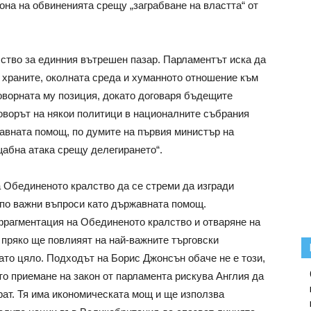
она на обвиненията срещу „заграбване на властта“ от
лство за единния вътрешен пазар. Парламентът иска да
 храните, околната среда и хуманното отношение към
говорната му позиция, докато договаря бъдещите
говорът на някои политици в националните събрания
авната помощ, по думите на първия министър на
абна атака срещу делегирането“.
 Обединеното кралство да се стреми да изгради
по важни въпроси като държавната помощ.
фрагментация на Обединеното кралство и отваряне на
 пряко ще повлияят на най-важните търговски
ато цяло. Подходът на Борис Джонсън обаче не е този,
то приемане на закон от парламента рискува Англия да
ат. Тя има икономическата мощ и ще използва