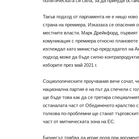
политическата си сила, за да принуди оста
Такъв подход от парламента не е нищо ново
страна на премиера. Изказаха се опасения о
местните власти. Марк Дрейкфорд, първият 
комуникация с премиера относно плановете 
изглеждал като министър-председател на А
подход може да бъде силно контрапродукти
изборите през май 2021 г.
Социологическите проучвания вече сочат, 
национална партия е на път да спечели с г
ще бъде това как да се третира специалния
останалата част от Обединеното кралство с
толкова по-проблемни ще станат търговскит
част от митническата зона на ЕС.
Бизнесът трябва да играе роля при аргумент