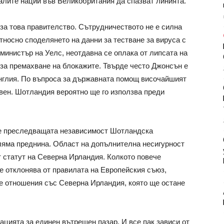
налите нации във Великобритания да спазват линията.
 за това правителство. Сътрудничеството не е силна
тносно споделянето на данни за тестване за вируса с
министър на Уелс, неотдавна се оплака от липсата на
за премахване на блокажите. Твърде често Джонсън е
нглия. По въпроса за държавната помощ височайшият
вен. Шотландия вероятно ще го използва преди
че преследващата независимост Шотландска
оляма преднина. Област на допълнителна несигурност
т статут на Северна Ирландия. Колкото повече
е отклонява от правилата на Европейския съюз,
е отношения със Северна Ирландия, която ще остане
ацията за единен вътрешен пазар. И все пак зависи от