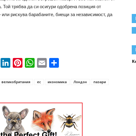
. Той трябва да си осигури одобрена позиция от
 или рискува барабаните, биещи за независимост, да
book
ssenger
Twitter
LinkedIn
Pinterest
WhatsApp
Email
Share
К
великобритания
ес
икономика
Лондон
пазари