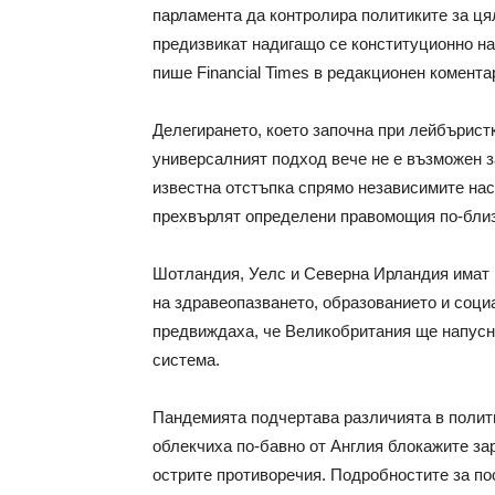
парламента да контролира политиките за ця
предизвикат надигащо се конституционно на
пише Financial Times в редакционен комента
Делегирането, което започна при лейбърист
универсалният подход вече не е възможен з
известна отстъпка спрямо независимите нас
прехвърлят определени правомощия по-близ
Шотландия, Уелс и Северна Ирландия имат 
на здравеопазването, образованието и соци
предвиждаха, че Великобритания ще напусне 
система.
Пандемията подчертава различията в полит
облекчиха по-бавно от Англия блокажите зар
острите противоречия. Подробностите за по