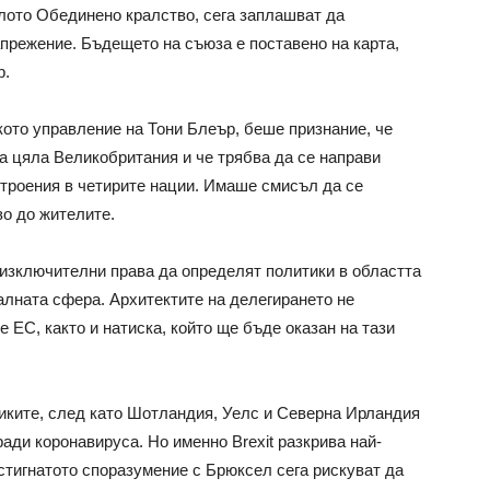
лото Обединено кралство, сега заплашват да
прежение. Бъдещето на съюза е поставено на карта,
р.
кото управление на Тони Блеър, беше признание, че
а цяла Великобритания и че трябва да се направи
троения в четирите нации. Имаше смисъл да се
о до жителите.
изключителни права да определят политики в областта
алната сфера. Архитектите на делегирането не
ЕС, както и натиска, който ще бъде оказан на тази
иките, след като Шотландия, Уелс и Северна Ирландия
ади коронавируса. Но именно Brexit разкрива най-
стигнатото споразумение с Брюксел сега рискуват да