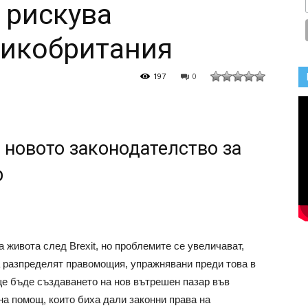
 рискува
ликобритания
197
0
и новото законодателство за
р
а живота след Brexit, но проблемите се увеличават,
да разпределят правомощия, упражнявани преди това в
ще бъде създаването на нов вътрешен пазар във
а помощ, които биха дали законни права на