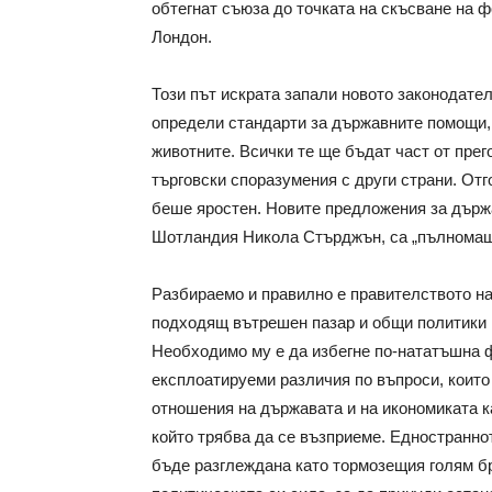
обтегнат съюза до точката на скъсване на ф
Лондон.
Този път искрата запали новото законодате
определи стандарти за държавните помощи,
животните. Всички те ще бъдат част от пре
търговски споразумения с други страни. От
беше яростен. Новите предложения за държ
Шотландия Никола Стърджън, са „пълномащ
Разбираемо и правилно е правителството на
подходящ вътрешен пазар и общи политики 
Необходимо му е да избегне по-нататъшна 
експлоатируеми различия по въпроси, които
отношения на държавата и на икономиката к
който трябва да се възприеме. Едностранно
бъде разглеждана като тормозещия голям бр