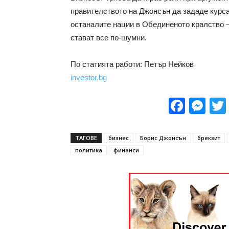
правителството на Джонсън да зададе курса
останалите нации в Обединеното кралство –
стават все по-шумни.
По статията работи: Петър Нейков
investor.bg
Face
Me
ТАГОВЕ
бизнес
Борис Джонсън
брекзит
политика
финанси