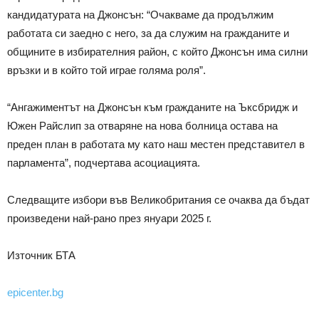
кандидатурата на Джонсън: “Очакваме да продължим
работата си заедно с него, за да служим на гражданите и
общините в избирателния район, с който Джонсън има силни
връзки и в който той играе голяма роля”.
“Ангажиментът на Джонсън към гражданите на Ъксбридж и
Южен Райслип за отваряне на нова болница остава на
преден план в работата му като наш местен представител в
парламента”, подчертава асоциацията.
Следващите избори във Великобритания се очаква да бъдат
произведени най-рано през януари 2025 г.
Източник БТА
epicenter.bg