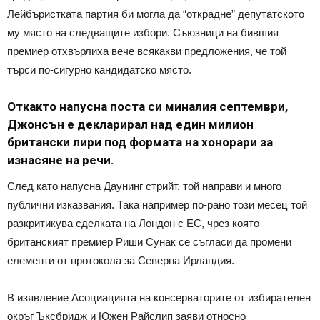
Лейбъристката партия би могла да “открадне” депутатското
му място на следващите избори. Съюзници на бившия
премиер отхвърлиха вече всякакви предложения, че той
търси по-сигурно кандидатско място.
Откакто напусна поста си миналия септември,
Джонсън е декларирал над един милион
британски лири под формата на хонорари за
изнасяне на речи.
След като напусна Даунинг стрийт, той направи и много
публични изказвания. Така например по-рано този месец той
разкритикува сделката на Лондон с ЕС, чрез която
британският премиер Риши Сунак се съгласи да промени
елементи от протокола за Северна Ирландия.
В изявление Асоциацията на консерваторите от избирателен
окръг Ъксбридж и Южен Райслип заяви относно