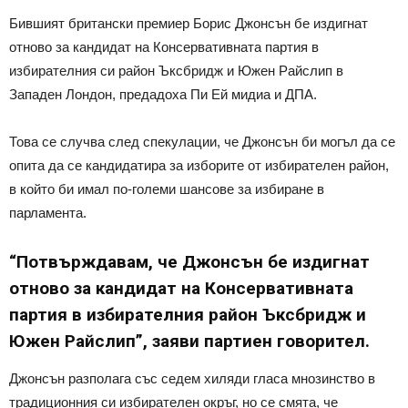
Бившият британски премиер Борис Джонсън бе издигнат
отново за кандидат на Консервативната партия в
избирателния си район Ъксбридж и Южен Райслип в
Западен Лондон, предадоха Пи Ей мидиа и ДПА.
Това се случва след спекулации, че Джонсън би могъл да се
опита да се кандидатира за изборите от избирателен район,
в който би имал по-големи шансове за избиране в
парламента.
“Потвърждавам, че Джонсън бе издигнат
отново за кандидат на Консервативната
партия в избирателния район Ъксбридж и
Южен Райслип”, заяви партиен говорител.
Джонсън разполага със седем хиляди гласа мнозинство в
традиционния си избирателен окръг, но се смята, че