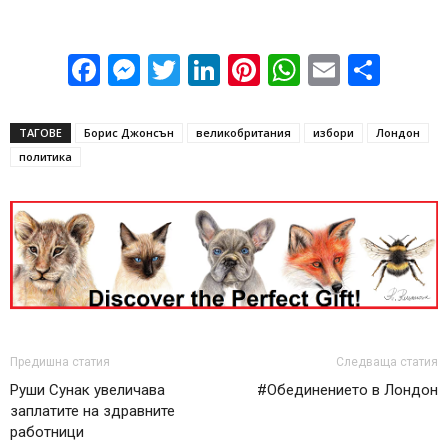
Facebook
Messenger
Twitter
LinkedIn
Pinterest
WhatsApp
Email
Sha
ТАГОВЕ
Борис Джонсън
великобритания
избори
Лондон
политика
Предишна статия
Следваща статия
Руши Сунак увеличава
#Обединението в Лондон
заплатите на здравните
работници