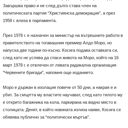
Завършва право и не след дълго става член на
политическата партия “Християнска демокрация”, а през
1958 г. влиза в парламента.
През 1976 г. е назначен за министър на вътрешните работи в
правителството на тогавашния премиер Алдо Моро, но
напуска две години по-късно. Косига подава оставката си,
след като не успява да спаси живота на Моро, който на 16
март 1978 г. е отвлечен от лявата радикална организация
“Червените бригади”, напомня още изданието.
Моро е държан в изолация повече от 50 дни, а накрая е и
убит. За смъртта му властите научават, след като тялото му
е открито багажника на кола, паркирана на видно място в
столицата. Денят, в който новината излиза наяве, Косига се
обявява публично за “политически мъртъв”.