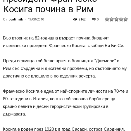
Косига почина в Рим
От
budilnik
-
19/08/2010
2162
0
Във вторник на 82-годишна възраст почина бившият
италиански президент Франческо Косига, съобщи Би Би Си.
Преди седмица той беше приет в болницата “Джемели” в
Рим със сърдечни и дихателни проблеми, но състоянието му
драстично се влошило в понеделник вечерта.
Франческо Косига е една от най-спорните личности на 70-те и
80-те години в Италия, когато той започва борба срещу
крайно левите и десни терористически групировки в
държавата.
Косига е роден през 1928 г. в град Сасари, остров Сардиния.