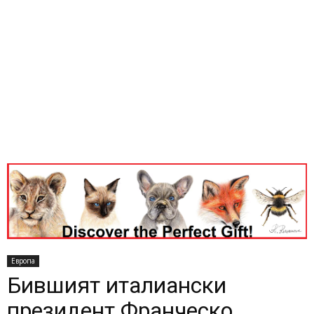
Европа
Бившият италиански
президент Франческо