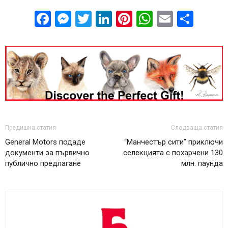
Facebook
Messenger
Twitter
LinkedIn
Pinterest
WhatsApp
Email
Sha
Предишна статия
Следваща статия
General Motors подаде
“Манчестър сити” приключи
документи за първично
селекцията с похарчени 130
публично предлагане
млн. паунда