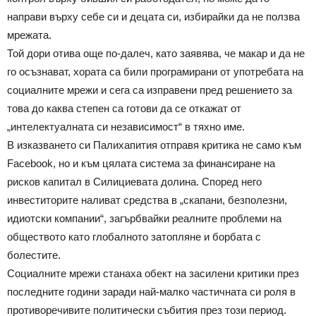
направи върху себе си и децата си, избирайки да не ползва
мрежата.
Той дори отива още по-далеч, като заявява, че макар и да не
го осъзнават, хората са били програмирани от употребата на
социалните мрежи и сега са изправени пред решението за
това до каква степен са готови да се откажат от
„интелектуалната си независимост“ в тяхно име.
В изказването си Палихапития отправя критика не само към
Facebook, но и към цялата система за финансиране на
рисков капитал в Силициевата долина. Според него
инвеститорите наливат средства в „скапани, безполезни,
идиотски компании“, загърбвайки реалните проблеми на
обществото като глобалното затопляне и борбата с
болестите.
Социалните мрежи станаха обект на засилени критики през
последните години заради най-малко частичната си роля в
противоречивите политически събития през този период.