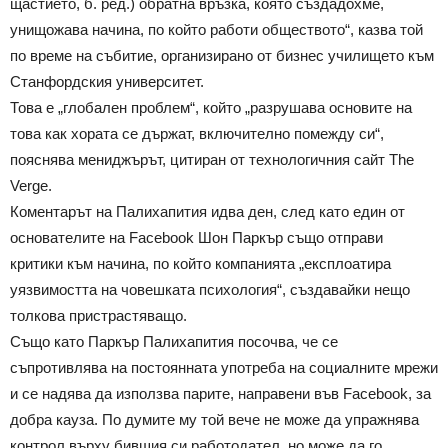
щастието, б. ред.) обратна връзка, която създадохме,
унищожава начина, по който работи обществото“, казва той
по време на събитие, организирано от бизнес училището към
Станфордския университет.
Това е „глобален проблем“, който „разрушава основите на
това как хората се държат, включително помежду си“,
пояснява мениджърът, цитиран от технологичния сайт The
Verge.
Коментарът на Палихапития идва ден, след като един от
основателите на Facebook Шон Паркър също отправи
критики към начина, по който компанията „експлоатира
уязвимостта на човешката психология“, създавайки нещо
толкова пристрастяващо.
Също като Паркър Палихапития посочва, че се
съпротивлява на постоянната употреба на социалните мрежи
и се надява да използва парите, направени във Facebook, за
добра кауза. По думите му той вече не може да упражнява
контрол върху бившия си работодател, но може да го