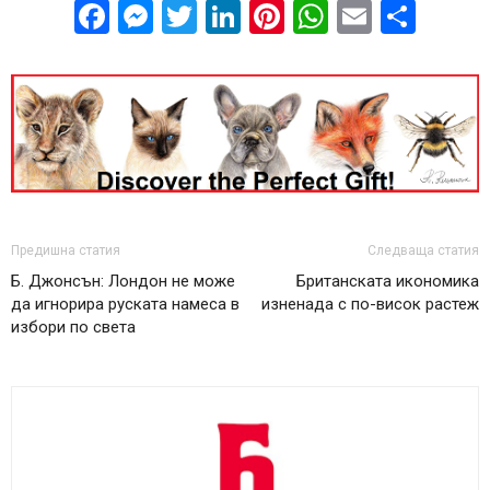
Facebook
Messenger
Twitter
LinkedIn
Pinterest
WhatsApp
Email
Sha
Предишна статия
Следваща статия
Б. Джонсън: Лондон не може
Британската икономика
да игнорира руската намеса в
изненада с по-висок растеж
избори по света