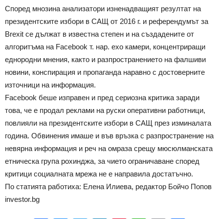
Според мнозина анализатори изненадващият резултат на
президентските избори в САЩ от 2016 г. и референдумът за
Brexit се дължат в известна степен и на създадените от
алгоритъма на Facebook т. нар. ехо камери, концентриращи
еднородни мнения, както и разпространението на фалшиви
новини, конспирация и пропаганда наравно с достоверните
източници на информация.
Facebook беше изправен и пред сериозна критика заради
това, че е продал реклами на руски оперативни работници,
повлияли на президентските избори в САЩ през изминалата
година. Обвинения имаше и във връзка с разпространение на
невярна информация и реч на омраза срещу мюсюлманската
етническа група рохинджа, за чието ограничаване според
критици социалната мрежа не е направила достатъчно.
По статията работиха: Елена Илиева, редактор Бойчо Попов
investor.bg