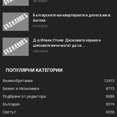
10/12/2013
Българските ми квартиранти и делата им в
Англия
01/10/2013
Д-р Илиян Стоев: Дисковата херния и
шиповете вече могат да се…...
25/07/2014
ПОПУЛЯРНИ КАТЕГОРИИ
Великобритания
12415
Бизнес и Икономика
8715
Подбрани от редактора
8086
България
6519
Светът
6056