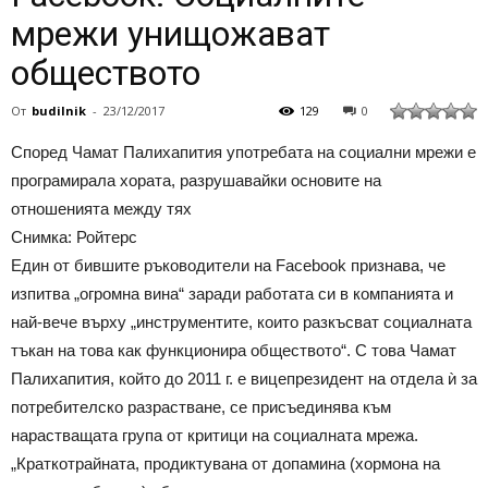
мрежи унищожават
обществото
От
budilnik
-
23/12/2017
129
0
Според Чамат Палихапития употребата на социални мрежи е
програмирала хората, разрушавайки основите на
отношенията между тях
Снимка: Ройтерс
Един от бившите ръководители на Facebook признава, че
изпитва „огромна вина“ заради работата си в компанията и
най-вече върху „инструментите, които разкъсват социалната
тъкан на това как функционира обществото“. С това Чамат
Палихапития, който до 2011 г. е вицепрезидент на отдела ѝ за
потребителско разрастване, се присъединява към
нарастващата група от критици на социалната мрежа.
„Краткотрайната, продиктувана от допамина (хормона на