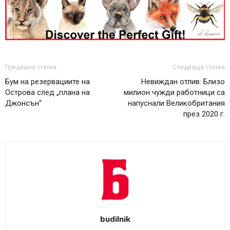
Предишна статия
Следваща статия
Бум на резервациите на
Невиждан отлив: Близо
Острова след „плана на
милион чужди работници са
Джонсън“
напуснали Великобритания
през 2020 г.
budilnik