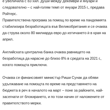
е увеличила с 83 хил. души между декември и януари и
следователно – с най-голям темп от януари 2015 г., предава
Ройтерс.
Правителствена програма за помощ по време на пандемията
стабилизира безработицата във Великобритания и се очаква
да струва около 80 милиарда евро до изтичането ѝ в края на
април.
Английската централна банка очаква равнището на
безработица да нарасне до близо 8% в средата на 2021 г.,
когато помощта приключи.
Очаква се финансовият министър Риши Сунак да обяви
удължаване на помощта по време на представянето на
бюджета в реч в началото на март – поне за районите, най-
засегнати от блокирането, и по този начин от наложените от
правителството мерки.