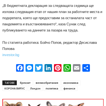
„В бюджетната декларация за следващата седмица ще
изложа следващия етап от нашия план за работните места и
подкрепата, която ще предоставим за останалата част от
пандемията и възстановяването“, каза Сунак след
публикуването на данните за пазара на труда.
По статията работиха: Бойчо Попов, редактор Десислава
Попова
investor.bg
Facebook
Messenger
Twitter
LinkedIn
Pinterest
WhatsApp
Email
Sha
ТАГОВЕ
брекзит
великобритания
икономика
КОРОНА ВИРУС
Лондон
политика
финанси