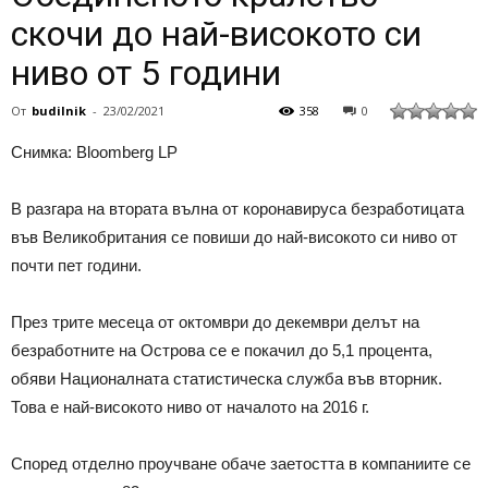
скочи до най-високото си
ниво от 5 години
От
budilnik
-
23/02/2021
358
0
Снимка: Bloomberg LP
В разгара на втората вълна от коронавируса безработицата
във Великобритания се повиши до най-високото си ниво от
почти пет години.
През трите месеца от октомври до декември делът на
безработните на Острова се е покачил до 5,1 процента,
обяви Националната статистическа служба във вторник.
Това е най-високото ниво от началото на 2016 г.
Според отделно проучване обаче заетостта в компаниите се