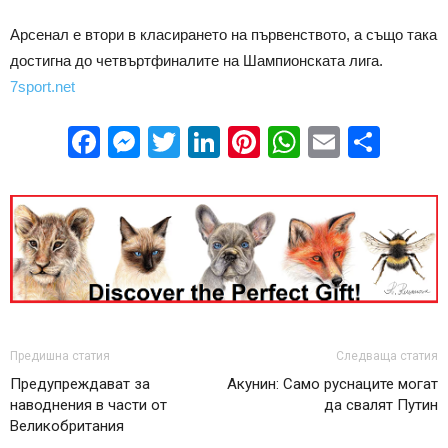
Арсенал е втори в класирането на първенството, а също така
достигна до четвъртфиналите на Шампионската лига.
7sport.net
Facebook
Messenger
Twitter
LinkedIn
Pinterest
WhatsApp
Email
Sha
Предишна статия
Следваща статия
Предупреждават за
Акунин: Само руснаците могат
наводнения в части от
да свалят Путин
Великобритания