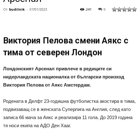
От
budilnik
-
07/01/2023
241
0
Виктория Пелова смени Аякс с
тима от северен Лондон
Лондонският Арсенал привлече в редиците си
нидерландската националка от български произход
Виктория Пелова от Аякс Амстердам.
Родената в Делфт 23-годишна футболистка акостира в тима,
подвизаващ се в женската Суперлига на Англия, след като
записа 66 мача за Аякс и реализира 11 гола. До 2019 година
тя носи екипа на АДО Ден Хааг.