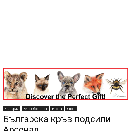
България
Великобритания
Европа
Спорт
Българска кръв подсили
Арсенал