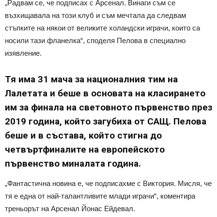
„Радвам се, че подписах с Арсенал. Винаги съм се
възхищавала на този клуб и съм мечтала да следвам
стъпките на някои от великите холандски играчи, които са
носили тази фланелка“, споделя Пелова в специално
изявление.
Тя има 31 мача за националния тим на
Лалетата и беше в основата на класирането
им за финала на световното първенство през
2019 година, който загубиха от САЩ. Пелова
беше и в състава, който стигна до
четвъртфиналите на европейското
първенство миналата година.
„Фантастична новина е, че подписахме с Виктория. Мисля, че
тя е една от най-талантливите млади играчи“, коментира
треньорът на Арсенал Йонас Ейдевал.