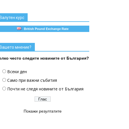
Валутен курс
British Pound Exchange Rate
Вашето мнение?
олко често следите новините от България?
Всеки ден
Само при важни събития
Почти не следя новините от България
Покажи резултатите