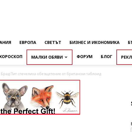
АНИЯ
ЕВРОПА
СВЕТЪТ
БИЗНЕС И ИКОНОМИКА
Б
ХОРОСКОП
ФОРУМ
БЛОГ
МАЛКИ ОБЯВИ
РЕК
Брад Пит спечелиха обезщетение от британски таблоид