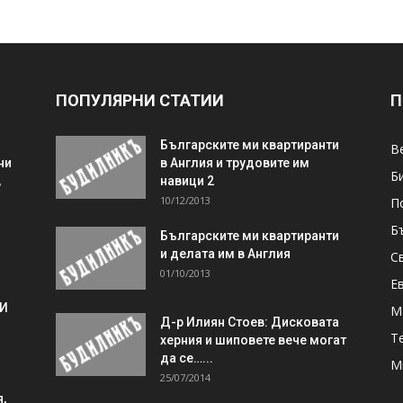
ПОПУЛЯРНИ СТАТИИ
П
Българските ми квартиранти
В
ни
в Англия и трудовите им
Б
,
навици 2
10/12/2013
П
Б
Българските ми квартиранти
и делата им в Англия
С
01/10/2013
Е
 И
М
Д-р Илиян Стоев: Дисковата
Т
херния и шиповете вече могат
да се…...
М
25/07/2014
,