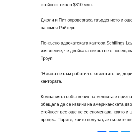
стойност около $310 млн.
Джоли и Пит опровергаха твърдението и още
напомня Ройтерс.
По-късно адвокатската кантора Schillings L
изявление, че двойката никога не е посеща
Троуп.
“Никога не съм работил с клиентите ви, дор
кантората.
Компанията собственик на медията е призна
обещала да се извини на американската дво
стойност все още не се споменава, както и
процес. Парите, които получат, актьорите щ