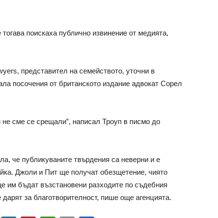
 тогава поискаха публично извинение от медията,
awyers, представител на семейството, уточни в
вала посочения от британското издание адвокат Сорел
и не сме се срещали”, написал Троуп в писмо до
ла, че публикуваните твърдения са неверни и е
йка. Джоли и Пит ще получат обезщетение, чиято
 ще им бъдат възстановени разходите по съдебния
е дарят за благотворителност, пише още агенцията.