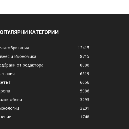
ОПУЛЯРНИ КАТЕГОРИИ
еликобритания
12415
изнес и Икономика
8715
одбрани от редактора
8086
ългария
6519
ветът
6056
вропа
5986
алки обяви
3293
ехнологии
3201
нение
1748