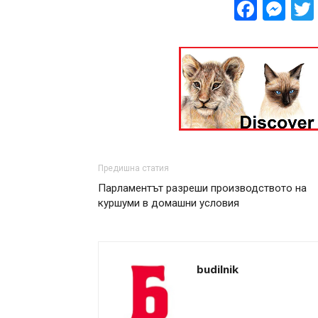
Face
Me
Предишна статия
Парламентът разреши производството на
куршуми в домашни условия
budilnik