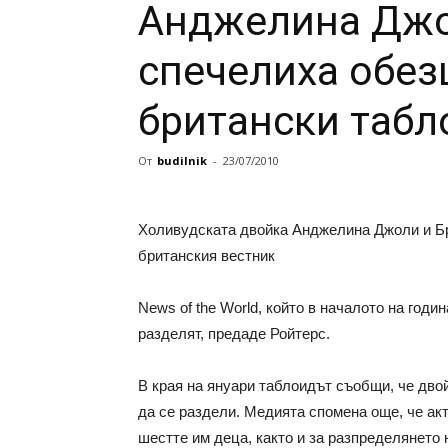
Анджелина Джо
спечелиха обез
британски табл
От
budilnik
-
23/07/2010
Холивудската двойка Анджелина Джоли и Бр
британския вестник
News of the World, който в началото на годи
разделят, предаде Ройтерс.
В края на януари таблоидът съобщи, че дво
да се раздели. Медията спомена още, че ак
шестте им деца, както и за разпределянето 