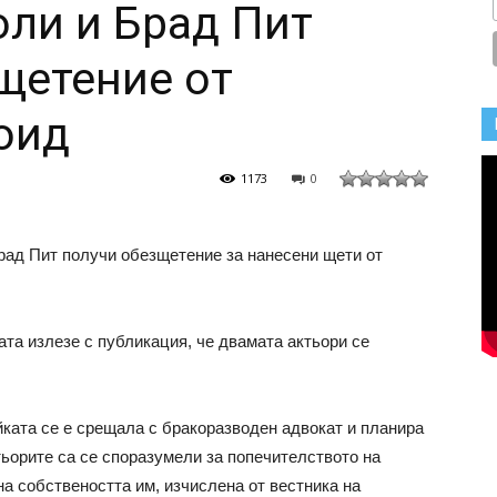
ли и Брад Пит
щетение от
оид
1173
0
ад Пит получи обезщетение за нанесени щети от
ната излезе с публикация, че двамата актьори се
йката се е срещала с бракоразводен адвокат и планира
тьорите са се споразумели за попечителството на
на собствеността им, изчислена от вестника на