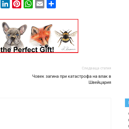
book
ssenger
Twitter
LinkedIn
Pinterest
WhatsApp
Email
Share
Следваща статия
Човек загина при катастрофа на влак в
Швейцария