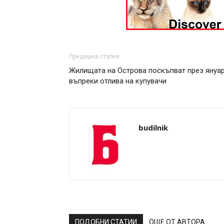
Предишна статия
Жилищата на Острова поскъпват през януа
въпреки отлива на купувачи
budilnik
ПОДОБНИ СТАТИИ
ОЩЕ ОТ АВТОРА