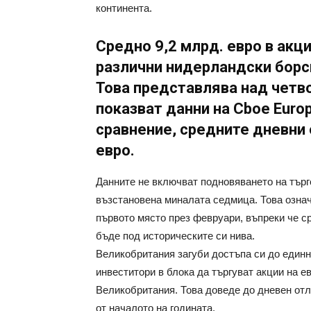
континента.
Средно 9,2 млрд. евро в акци
различни нидерландски борси
Това представлява над четв
показват данни на Cboe Europ
сравнение, средните дневни 
евро.
Данните не включват подновяването на търг
възстановена миналата седмица. Това означ
първото място през февруари, въпреки че с
бъде под историческите си нива.
Великобритания загуби достъпа си до единн
инвеститори в блока да търгуват акции на ев
Великобритания. Това доведе до дневен отли
от началото на годината.