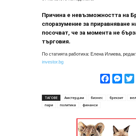
Причина е невъзможността на Бр
споразумение за приравняване н
посочват, че за момента не бърз
търговия.
По статията работиха: Елена Илиева, реда
investor.bg
Face
Me
ТАГОВЕ
Амстердам
бизнес
брекзит
ве
пари
политика
финанси