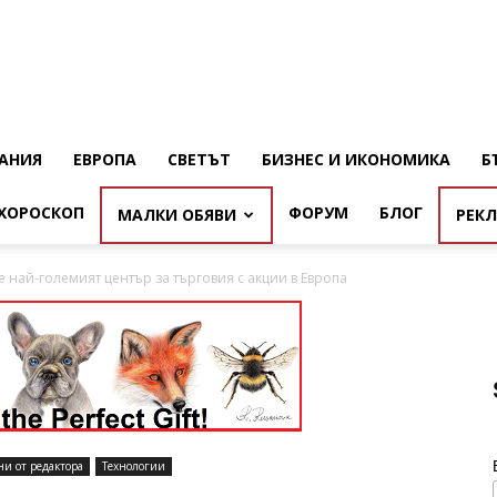
АНИЯ
ЕВРОПА
СВЕТЪТ
БИЗНЕС И ИКОНОМИКА
Б
ХОРОСКОП
ФОРУМ
БЛОГ
МАЛКИ ОБЯВИ
РЕК
е най-големият център за търговия с акции в Европа
ни от редактора
Технологии