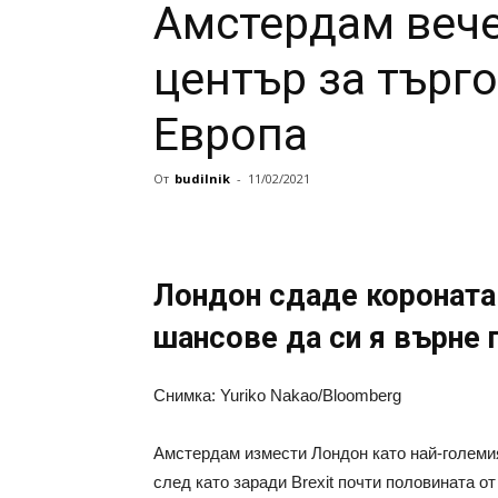
Амстердам вече
център за търго
Европа
От
budilnik
-
11/02/2021
Лондон сдаде короната 
шансове да си я върне 
Снимка: Yuriko Nakao/Bloomberg
Амстердам измести Лондон като най-големия
след като заради Brexit почти половината о