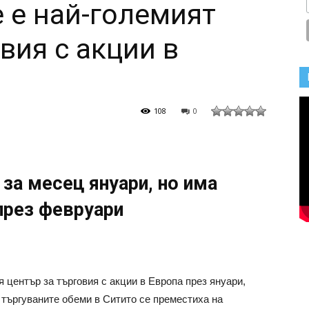
 е най-големият
вия с акции в
108
0
за месец януари, но има
през февруари
 център за търговия с акции в Европа през януари,
т търгуваните обеми в Ситито се преместиха на