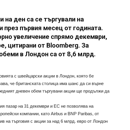
и на ден са се търгували на
 през първия месец от годината.
орно увеличение спрямо декември,
e, цитирани от Bloomberg. За
обеми в Лондон са от 8,6 млрд.
овията с швейцарски акции в Лондон, която бе
ава, че британската столица има шанс да си върне
редният дневен обем търгувани акции ще продължи да
ия пазар на 31 декември и ЕС не позволява на
ропейски компании, като Airbus и BNP Paribas, от
в на търговия с акции за над 6 млрд. евро от Лондон