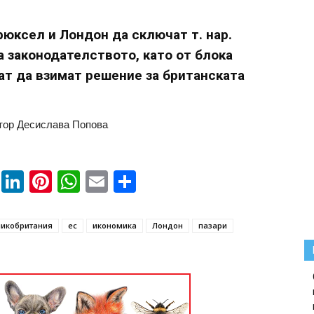
юксел и Лондон да сключат т. нар.
а законодателството, като от блока
ат да взимат решение за британската
ктор Десислава Попова
book
ssenger
Twitter
LinkedIn
Pinterest
WhatsApp
Email
Share
ликобритания
ес
икономика
Лондон
пазари