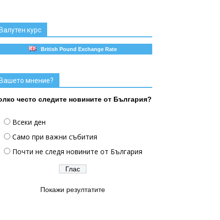
Валутен курс
British Pound Exchange Rate
Вашето мнение?
олко често следите новините от България?
Всеки ден
Само при важни събития
Почти не следя новините от България
Покажи резултатите