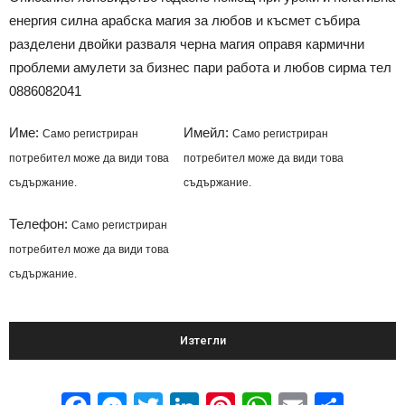
енергия силна арабска магия за любов и късмет събира
разделени двойки разваля черна магия оправя кармични
проблеми амулети за бизнес пари работа и любов сирма тел
0886082041
Име:
Имейл:
Само регистриран
Само регистриран
потребител може да види това
потребител може да види това
съдържание.
съдържание.
Телефон:
Само регистриран
потребител може да види това
съдържание.
Изтегли