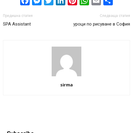
Facebook
Messenger
Twitter
LinkedIn
Pinterest
WhatsApp
Email
Sha
Предишна статия
Следваща статия
SPA Assistant
уроци по рисуване в София
sirma