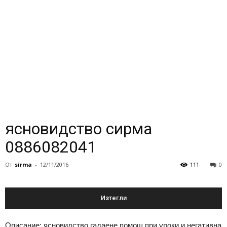
ясновидство сирма
0886082041
От
sirma
-
12/11/2016
111
0
Изтегли
Описание: ясновидство гадaене помощ при уроки и негативна