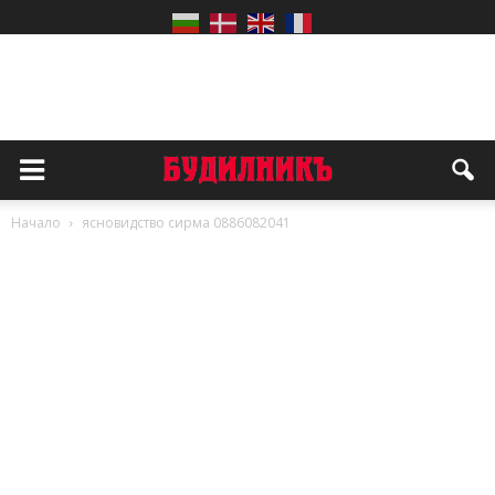
Начало
ясновидство сирма 0886082041