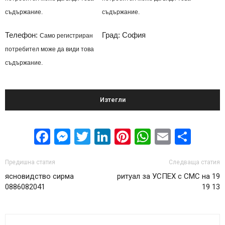
съдържание.
съдържание.
Телефон:
Град: София
Само регистриран
потребител може да види това
съдържание.
Изтегли
Facebook
Messenger
Twitter
LinkedIn
Pinterest
WhatsApp
Email
Sha
Предишна статия
Следваща статия
ясновидство сирма
ритуал за УСПЕХ с СМС на 19
0886082041
19 13