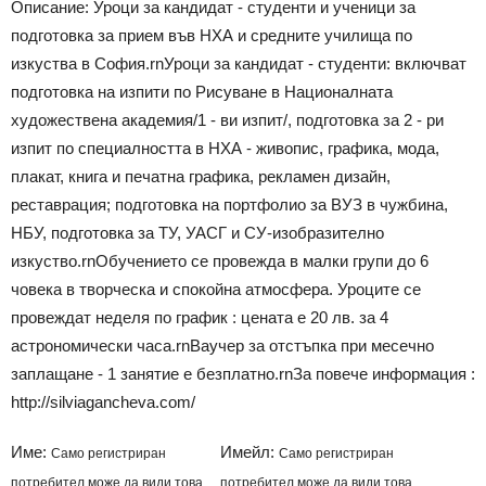
Описание: Уроци за кандидат - студенти и ученици за
подготовка за прием във НХА и средните училища по
изкуства в София.rnУроци за кандидат - студенти: включват
подготовка на изпити по Рисуване в Националната
художествена академия/1 - ви изпит/, подготовка за 2 - ри
изпит по специалността в НХА - живопис, графика, мода,
плакат, книга и печатна графика, рекламен дизайн,
реставрация; подготовка на портфолио за ВУЗ в чужбина,
НБУ, подготовка за ТУ, УАСГ и СУ-изобразително
изкуство.rnОбучението се провежда в малки групи до 6
човека в творческа и спокойна атмосфера. Уроците се
провеждат неделя по график : цената е 20 лв. за 4
астрономически часа.rnВаучер за отстъпка при месечно
заплащане - 1 занятие е безплатно.rnЗа повече информация :
http://silviagancheva.com/
Име:
Имейл:
Само регистриран
Само регистриран
потребител може да види това
потребител може да види това