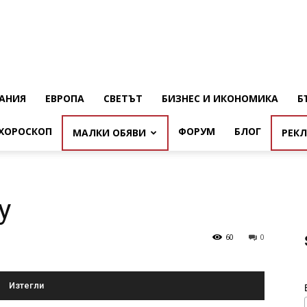
АНИЯ
ЕВРОПА
СВЕТЪТ
БИЗНЕС И ИКОНОМИКА
Б
ХОРОСКОП
ФОРУМ
БЛОГ
МАЛКИ ОБЯВИ
РЕК
y
60
0
Изтегли