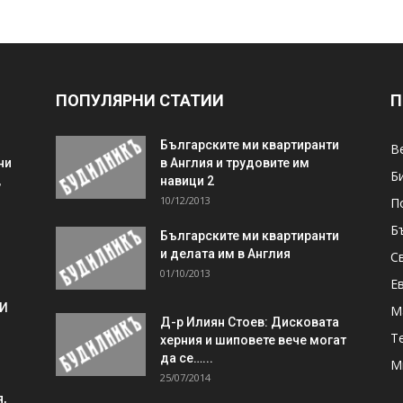
ПОПУЛЯРНИ СТАТИИ
П
Българските ми квартиранти
В
ни
в Англия и трудовите им
Б
,
навици 2
10/12/2013
П
Б
Българските ми квартиранти
и делата им в Англия
С
01/10/2013
Е
 И
М
Д-р Илиян Стоев: Дисковата
Т
херния и шиповете вече могат
да се…...
М
25/07/2014
,