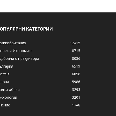
ОПУЛЯРНИ КАТЕГОРИИ
еликобритания
12415
изнес и Икономика
8715
одбрани от редактора
8086
ългария
6519
ветът
6056
вропа
5986
алки обяви
3293
ехнологии
3201
нение
1748