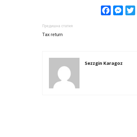
Face
Me
Предишна статия
Тax return
Sezzgin Karagoz