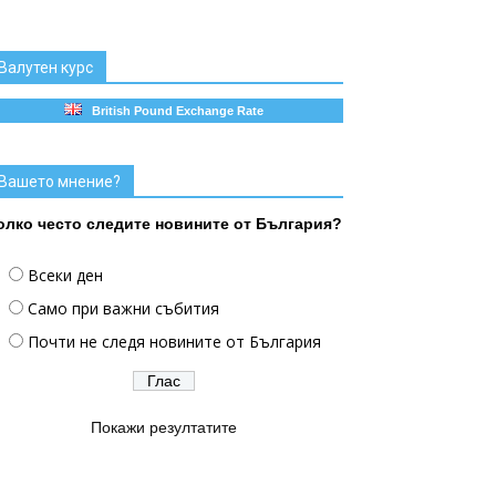
Валутен курс
British Pound Exchange Rate
Вашето мнение?
олко често следите новините от България?
Всеки ден
Само при важни събития
Почти не следя новините от България
Покажи резултатите