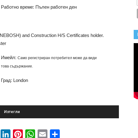
Работно време: Пълен работен ден
EBOSH) and Construction H/S Certificates holder.
ter
Имейл:
Само регистриран потребител може да види
това съдържание.
Град: London
Изтегли
book
ssenger
Twitter
LinkedIn
Pinterest
WhatsApp
Email
Share