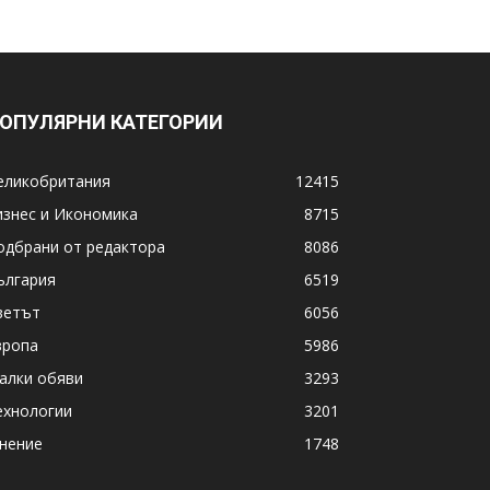
ОПУЛЯРНИ КАТЕГОРИИ
еликобритания
12415
изнес и Икономика
8715
одбрани от редактора
8086
ългария
6519
ветът
6056
вропа
5986
алки обяви
3293
ехнологии
3201
нение
1748