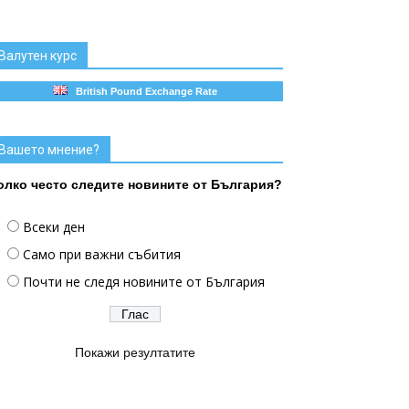
Валутен курс
British Pound Exchange Rate
Вашето мнение?
олко често следите новините от България?
Всеки ден
Само при важни събития
Почти не следя новините от България
Покажи резултатите