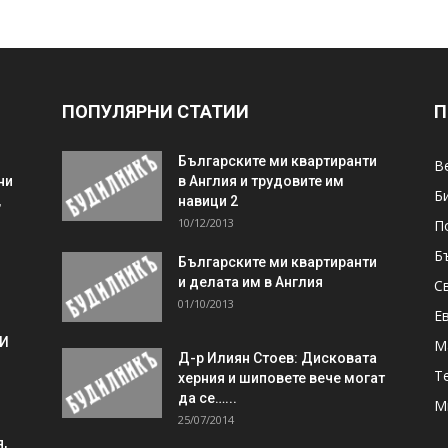
ПОПУЛЯРНИ СТАТИИ
П
Българските ми квартиранти
В
ни
в Англия и трудовите им
Б
,
навици 2
10/12/2013
П
Б
Българските ми квартиранти
и делата им в Англия
С
01/10/2013
Е
 И
М
Д-р Илиян Стоев: Дисковата
Т
херния и шиповете вече могат
да се…...
М
25/07/2014
,