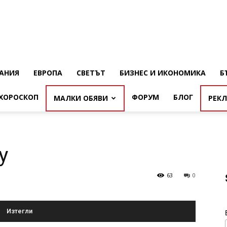
АНИЯ
ЕВРОПА
СВЕТЪТ
БИЗНЕС И ИКОНОМИКА
Б
ХОРОСКОП
ФОРУМ
БЛОГ
МАЛКИ ОБЯВИ
РЕК
y
63
0
Изтегли