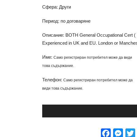
Сфера: Други
Период: по договаряне
Описание: BOTH General Occupational Cert ( N
Experienced in UK and EU. London or Manches
Име:
Само регистриран потребител може да види
това съдържание.
Телефон:
Само регистриран потребител може да
види това съдържание.
Face
Me