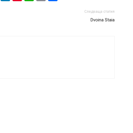
Следваща статия
Dvoina Staia